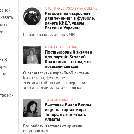
АНАЛИТИЧЕСКАЯ СЛУЖБА RATEL.KZ
есной.
Расходы на «взрослые
сказать
развлечения» в футболе,
ракета КНДР, удары
пект в
России и Украины
и,
Главное в мире: обзор СМИ
АННА КАЛАШНИКОВА
Поствыборный экзамен
для партий: Виталий
тных
Колточник — о том, что
показали съезды
ра,
О перезагрузке партийной системы
лне
Казахстана, феномене
«семипартийности» и завершении
эпохи партий одного человека
так как
ГУЛЬНАР ТАНКАЕВА
Выставки Билла Виолы
ищут на картах мира.
Теперь нужно искать
Алматы
Его работы заставляют зрителя
остановиться