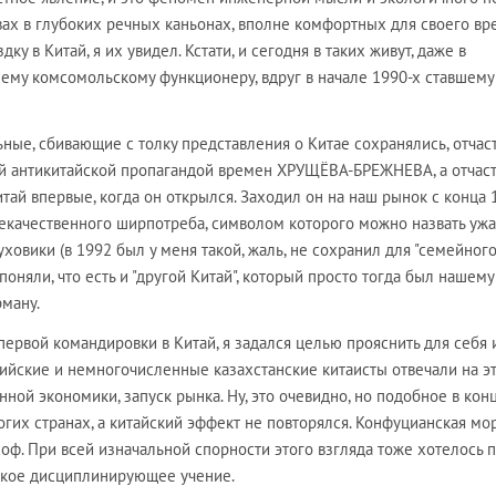
ах в глубоких речных каньонах, вполне комфортных для своего вр
дку в Китай, я их увидел. Кстати, и сегодня в таких живут, даже в
нему комсомольскому функционеру, вдруг в начале 1990-х ставшему
льные, сбивающие с толку представления о Китае сохранялись, отчас
й антикитайской пропагандой времен ХРУЩЁВА-БРЕЖНЕВА, а отчаст
итай впервые, когда он открылся. Заходил он на наш рынок с конца 
некачественного ширпотреба, символом которого можно назвать уж
уховики (в 1992 был у меня такой, жаль, не сохранил для "семейног
у поняли, что есть и "другой Китай", который просто тогда был нашему
рману.
первой командировки в Китай, я задался целью прояснить для себя 
сийские и немногочисленные казахстанские китаисты отвечали на эт
нной экономики, запуск рынка. Ну, это очевидно, но подобное в кон
гих странах, а китайский эффект не повторялся. Конфуцианская мо
соф. При всей изначальной спорности этого взгляда тоже хотелось п
акое дисциплинирующее учение.