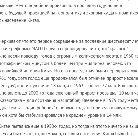
 раньше. Нечто подобное произошло в прошлом году, но не в
ре, с будущей проекцией на геополитику и экономику, да и практиче
сь население Китая.
?
еркивают, что это первое сокращение за последние шестьдесят ле
еские реформы МАО Цзэдуна спровоцировали то, что "красные"
но несли повсюду: голод с огромным количеством жертв, и 1960 г
емографическим минусом в более чем три миллиона человек. Это
в новейшей истории Китая. Но его последствия были перекрыты уж
1961 году, хотя голод еще продолжался, был отмечен прирост населе
кенгуру", достигнув почти 18 млн, а в 1963 – более 22 млн. Больше т
, но вплоть до 2000-го года ежегодный прирост превышал 10 млн ч
азахстана – для осознания масштабов). Введение в 1979 году жест
дна семья – один ребенок" в первые годы не привела к ощутимому
 он хотя бы стабилизировался на среднем уровне в 14 млн.
итае пытались еще в 1950-х годах, но тогда из этого ничего не выш
 Если бы не это, то, возможно, сегодня населения Китая было бы