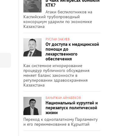
В чьих интересах бомбили
КТК?
Атаки беспилотников на
Каспийский трубопроводный
консорциум ударили по экономике
Казахстана
РУСЛАН ЗАКИЕВ
От доступа к медицинской
помощи до
лекарственного
обеспечения
Как системное игнорирование
процедур публичного обсуждения
меняет баланс законности в
регулировании здравоохранения
Казахстана
БАУЫРЖАН АЙНАБЕКОВ
Национальный курултай и
перезапуск политической
жизни
Переход к однопалатному Парламенту
и его переименование в Құрылтай