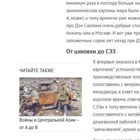
минимум раза в полтора больше ны
экономическая картины мира были б
А, может, к тому времени уже можн
про Дэн Сяопина очень добрые слова
Алматы или в Москве. И вот уже п
заложенные сорок лет назад при Д
От циновки до СЭЗ
Я впервые оказался в 
карточках" успешности
ЧИТАЙТЕ ТАКЖЕ
производственные площ
сопоставимы с америк
менеджеры в ответ на 
короткое время, отвеч
СЭЗы к тому времени с
сопоставимого с китай
Войны в Центральной Азии –
дешевизной рабочей си
от А до В
"шеньчженей", кроме ка