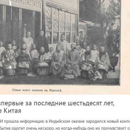
впервые за последние шестьдесят лет,
е Китая
И прошла информация: в Индийском океане зародился новый конти
бытия ощутит очень нескоро, но когда-нибудь оно их прочувствует 