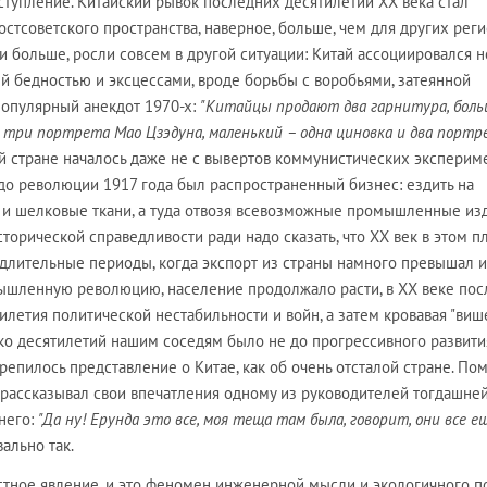
тступление. Китайский рывок последних десятилетий ХХ века стал
остсоветского пространства, наверное, больше, чем для других рег
0 и больше, росли совсем в другой ситуации: Китай ассоциировался н
й бедностью и эксцессами, вроде борьбы с воробьями, затеянной
опулярный анекдот 1970-х:
"Китайцы продают два гарнитура, боль
и три портрета Мао Цзэдуна, маленький – одна циновка и два портре
й стране началось даже не с вывертов коммунистических экспериме
до революции 1917 года был распространенный бизнес: ездить на
и и шелковые ткани, а туда отвозя всевозможные промышленные из
Исторической справедливости ради надо сказать, что ХХ век в этом п
 длительные периоды, когда экспорт из страны намного превышал и
ышленную революцию, население продолжало расти, в ХХ веке пос
летия политической нестабильности и войн, а затем кровавая "виш
ько десятилетий нашим соседям было не до прогрессивного развити
репилось представление о Китае, как об очень отсталой стране. По
я рассказывал свои впечатления одному из руководителей тогдашне
него:
"Да ну! Ерунда это все, моя теща там была, говорит, они все е
вально так.
естное явление, и это феномен инженерной мысли и экологичного 