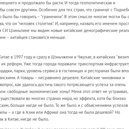
нешнего и продолжало бы расти. И тогда геополитическая и
ы совсем другими. Особенно для тех стран, что граничат с Поднеб
о было бы говорить – "граничили". В этом смысле многие могли бы 
, что он "человек столетия". И, например, назвать его именем прос
ри СИ Цзиньпине мы видим новые китайские демографические реали
эне – китайцев становится меньше.
Китае в 1997 году и сразу в Шэньчжени и Чжухае, в китайских "визи
 их реформ. Уже тогда города поражали: транспортная инфраструкту
адки, парки, уровень сервиса в гостиницах и ресторанах были впо
анскими. А товары – несравнимо дешевле. Китайские чиновники и
вопрос, как удалось достичь такого потрясающего успеха за очень
али: свободные экономические зоны! Меня этот ответ не устраивал, 
уществовали во многих странах мира, но эффекта, хотя бы близко
ским, больше нигде не было. То же было и с объяснениями успехов
лы – а где в Азии или Африке она тогда не была дешевой? Но
к в Китае, нигде не было.