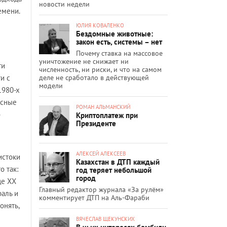
новости недели
емени.
ЮЛИЯ КОВАЛЕНКО
Бездомные животные:
закон есть, системы – нет
Почему ставка на массовое
уничтожение не снижает ни
ти
численность, ни риски, и что на самом
деле не сработало в действующей
и с
модели
1980-х
асные
РОМАН АЛЬМАНСКИЙ
о
Криптоплатеж при
Президенте
АЛЕКСЕЙ АЛЕКСЕЕВ
истоки
Казахстан в ДТП каждый
о так:
год теряет небольшой
город
це ХХ
Главный редактор журнала «За рулём»
раль и
комментирует ДТП на Аль-Фараби
онять,
ВЯЧЕСЛАВ ЩЕКУНСКИХ