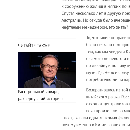
к сооружению жилищ в мягких почв
Спустя несколько лет, в другую поез
Австралии. Но откуда было вчераш
нефтяным менеджером, это знать?
То, что такие неправи
было связано с мощно
ЧИТАЙТЕ ТАКЖЕ
тем, как мы увидели К
с самого дешевого и 
по дизайну и пошиву п
музея!") . Не все сраз
потребителю не по ка
Возвратившись из той 
Расстрельный январь,
китайского рывка. Рос
развернувший историю
отход от централизова
века произошло во мно
этика, сказала одна знакомая-фило
почему именно в Китае возникло т