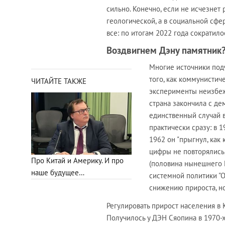
сильно. Конечно, если не исчезнет
геологической, а в социальной сфе
все: по итогам 2022 года сократило
Воздвигнем Дэну памятник
Многие источники подч
того, как коммунистич
ЧИТАЙТЕ ТАКЖЕ
эксперименты неизбеж
страна закончила с д
единственный случай 
практически сразу: в 
1962 он "прыгнул, как 
цифры не повторялись
Про Китай и Америку. И про
(половина нынешнего К
наше будущее…
системной политики "О
снижению прироста, но
Регулировать прирост населения в К
Получилось у ДЭН Сяопина в 1970-х.