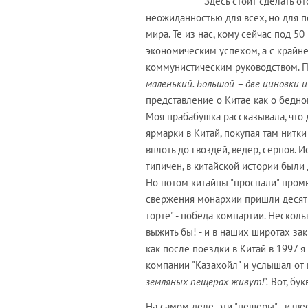
Здесь стоит сделать о
неожиданностью для всех, но для п
мира. Те из нас, кому сейчас под 5
экономическим успехом, а с крайне
коммунистическим руководством. П
маленький. Большой – две циновки 
представление о Китае как о бедно
Моя прабабушка рассказывала, что 
ярмарки в Китай, покупая там нитк
вплоть до гвоздей, ведер, серпов. 
типичен, в китайской истории были
Но потом китайцы "проспали" пром
свержения монархии пришли десяти
торте" - победа компартии. Нескол
выжить бы! - и в наших широтах зак
как после поездки в Китай в 1997 
компании "Казахойл" и услышал от 
земляных пещерах живут!".
Вот, бук
На самом деле, эти "пещеры" - изв