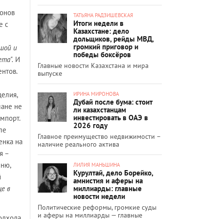
ионов
ТАТЬЯНА РАДЗИШЕВСКАЯ
Итоги недели в
е с
Казахстане: дело
дольщиков, рейды МВД,
громкий приговор и
шой и
победы боксёров
та".
И
Главные новости Казахстана и мира
нтов.
выпуске
делия,
ИРИНА МИРОНОВА
Дубай после бума: стоит
лане не
ли казахстанцам
инвестировать в ОАЭ в
мпорт.
2026 году
ле
Главное преимущество недвижимости –
енка на
наличие реального актива
я –
мню,
ЛИЛИЯ МАНЬШИНА
Курултай, дело Борейко,
й
амнистия и аферы на
миллиарды: главные
ще в
новости недели
Политические реформы, громкие суды
и аферы на миллиарды — главные
подхода