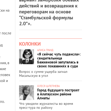
действий и возвращения к
ски на
переговорам на основе
“Стамбульской формулы
2.0”».
т после
КОЛОНКИ
од
АЛИСА ГРАНД
«Я сейчас чуть подвисла»:
е
свидетельница
Бажкеновой запуталась в
ния, в
своих показаниях в суде
акие
Вопрос о сумме ущерба загнал
еловек
Масальскую в угол
кой и
ОЛЕСЯ ШЛЕПНЕВА
Город будущего построят
в Алатауском районе
Алматы
ло.
Что увидели журналисты во время
пресс-тура по району