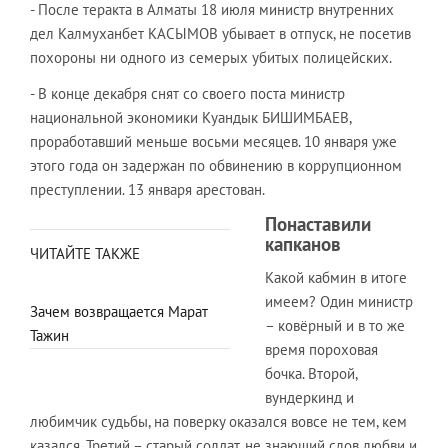
- После теракта в Алматы 18 июля министр внутренних
дел Калмуханбет КАСЫМОВ убывает в отпуск, не посетив
похороны ни одного из семерых убитых полицейских.
- В конце декабря снят со своего поста министр
национальной экономики Куандык БИШИМБАЕВ,
проработавший меньше восьми месяцев. 10 января уже
этого года он задержан по обвинению в коррупционном
преступлении. 13 января арестован.
Понаставили
капканов
ЧИТАЙТЕ ТАКЖЕ
Какой кабмин в итоге
имеем? Один министр
Зачем возвращается Марат
– ковёрный и в то же
Тажин
время пороховая
бочка. Второй,
вундеркинд и
любимчик судьбы, на поверку оказался вовсе не тем, кем
казался. Третий – старый солдат, не знающий слов любви и