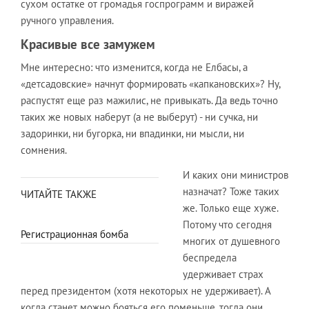
сухом остатке от громадья госпрограмм и виражей
ручного управления.
Красивые все замужем
Мне интересно: что изменится, когда не Елбасы, а
«детсадовские» начнут формировать «капкановских»? Ну,
распустят еще раз мажилис, не привыкать. Да ведь точно
таких же новых наберут (а не выберут) - ни сучка, ни
задоринки, ни бугорка, ни впадинки, ни мысли, ни
сомнения.
И каких они министров
назначат? Тоже таких
ЧИТАЙТЕ ТАКЖЕ
же. Только еще хуже.
Потому что сегодня
Регистрационная бомба
многих от душевного
беспредела
удерживает страх
перед президентом (хотя некоторых не удерживает). А
когда станет можно бояться его поменьше, тогда они