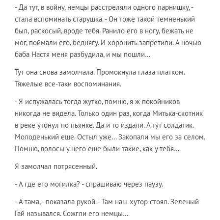
- Да тут, в войну, немцы расстреляли одного парнишку, -
стала вспоминать старушка. - Он тоже такой темненький
был, раскосый, вроде тебя. Ранило его в ногу, бежать не
мог, поймали его, беднягу. И хоронить запретили. А ночью
баба Настя меня разбудила, и мы пошли…
Тут она снова замолчала. Промокнула глаза платком.
Тяжелые все-таки воспоминания.
- Я испужалась тогда жутко, помню, я ж покойников
никогда не видела. Только один раз, когда Митька-скотник
в реке утонул по пьянке. Да и то издали. А тут солдатик.
Молоденький еще. Остыл уже… Закопали мы его за селом.
Помню, волосы у него еще были такие, как у тебя…
Я замолчал потрясенный.
- А где его могилка? - спрашиваю через паузу.
- А тама, - показала рукой. - Там наш хутор стоял. Зеленый
Гай назывался. Сожгли его немцы…