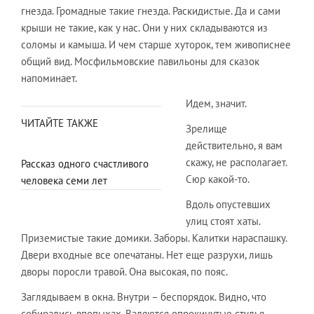
гнезда. Громадные такие гнезда. Раскидистые. Да и сами
крыши не такие, как у нас. Они у них складываются из
соломы и камыша. И чем старше хуторок, тем живописнее
общий вид. Мосфильмовские павильоны для сказок
напоминает.
Идем, значит.
ЧИТАЙТЕ ТАКЖЕ
Зрелище
действительно, я вам
скажу, не располагает.
Рассказ одного счастливого
Сюр какой-то.
человека семи лет
Вдоль опустевших
улиц стоят хаты.
Приземистые такие домики. Заборы. Калитки нараспашку.
Двери входные все опечатаны. Нет еще разрухи, лишь
дворы поросли травой. Она высокая, по пояс.
Заглядываем в окна. Внутри – беспорядок. Видно, что
собирались впопыхах. Валяются опрокинутые стулья.