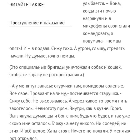
улыбается. – Вона,
ЧИТАЙТЕ ТАКЖЕ
когда эти ночью
нагрянули и в
Преступление и наказание
микрофоны свои стали
командовать, я
подумала – немцы
опять! И – в подвал. Сижу тихо. А утром, слышу, стрелять
начали. Ну, думаю, точно немцы.
(Это специальные бригады уничтожали собак и кошек,
чтобы те заразу не распространяли.)
- А у меня тут запасы: огурчики там, помидоры соленые.
Все свое. Провиант на зиму, - посмеивается старушка. -
Сижу себе. Не высовываюсь. А через какое-то время пить
захотелось. Невмоготу прям. Внутри, как в кузне. Горит.
Выглянула, думаю, да и бог с ним, будь что будет, и так уже
скоко мне осталось. Гляжу - а нету никого. Ни соседей, ни
этих. И всё целое. Хаты стоят. Ничего не пожгли. У меня аж
рот открылся.