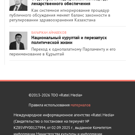
лекарственного обеспечения
Как системное игнорирование процедур
публичного обсуждения меняет баланс законности в
регулировании здравоохранения Казахстана
БАУЫРЖАН АЙНАБЕКОВ
Национальный курултай и перезапуск
политической жизни
Переход к однопалатному Парламенту и его
переименование в Құрылтай
©2013-2026 ТОО «Ratel Media»
Правила использования
материалов
Международное информационное агентство «Ratel Media»
(Свидетельство о постановке на переучёт №
KZ85VPY00127994, от 02.09.2025 г., выданное Комитетом
информации Министерства культуры и информации