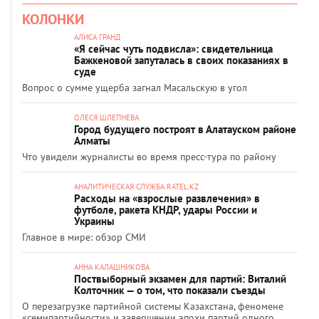
КОЛОНКИ
АЛИСА ГРАНД
«Я сейчас чуть подвисла»: свидетельница
Бажкеновой запуталась в своих показаниях в
суде
Вопрос о сумме ущерба загнал Масальскую в угол
ОЛЕСЯ ШЛЕПНЕВА
Город будущего построят в Алатауском районе
Алматы
Что увидели журналисты во время пресс-тура по району
АНАЛИТИЧЕСКАЯ СЛУЖБА RATEL.KZ
Расходы на «взрослые развлечения» в
футболе, ракета КНДР, удары России и
Украины
Главное в мире: обзор СМИ
АННА КАЛАШНИКОВА
Поствыборный экзамен для партий: Виталий
Колточник — о том, что показали съезды
О перезагрузке партийной системы Казахстана, феномене
«семипартийности» и завершении эпохи партий одного