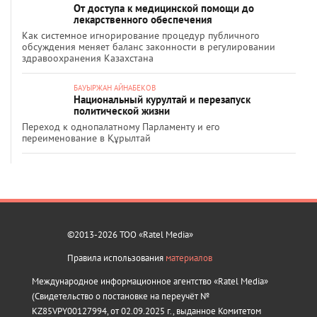
От доступа к медицинской помощи до
лекарственного обеспечения
Как системное игнорирование процедур публичного
обсуждения меняет баланс законности в регулировании
здравоохранения Казахстана
БАУЫРЖАН АЙНАБЕКОВ
Национальный курултай и перезапуск
политической жизни
Переход к однопалатному Парламенту и его
переименование в Құрылтай
©2013-2026 ТОО «Ratel Media»
Правила использования
материалов
Международное информационное агентство «Ratel Media»
(Свидетельство о постановке на переучёт №
KZ85VPY00127994, от 02.09.2025 г., выданное Комитетом