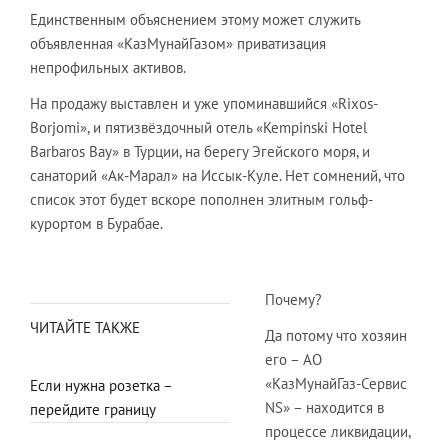
Единственным объяснением этому может служить
объявленная «КазМунайГазом» приватизация
непрофильных активов.
На продажу выставлен и уже упоминавшийся «Rixos-
Borjomi», и пятизвёздочный отель «Kempinski Hotel
Barbaros Bay» в Турции, на берегу Эгейского моря, и
санаторий «Ак-Марал» на Иссык-Куле. Нет сомнений, что
список этот будет вскоре пополнен элитным гольф-
курортом в Бурабае.
Почему?
ЧИТАЙТЕ ТАКЖЕ
Да потому что хозяин
его – АО
«КазМунайГаз-Сервис
Если нужна розетка –
NS» – находится в
перейдите границу
процессе ликвидации,