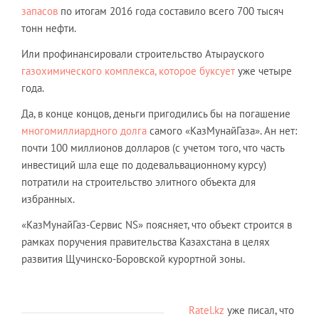
запасов
по итогам 2016 года составило всего 700 тысяч
тонн нефти.
Или профинансировали строительство Атырауского
газохимического комплекса, которое буксует
уже четыре
года.
Да, в конце концов, деньги пригодились бы на погашение
многомиллиардного долга
самого «КазМунайГаза». Ан нет:
почти 100 миллионов долларов (с учетом того, что часть
инвестиций шла еще по додевальвационному курсу)
потратили на строительство элитного объекта для
избранных.
«КазМунайГаз-Сервис NS» поясняет, что объект строится в
рамках поручения правительства Казахстана в целях
развития Щучинско-Боровской курортной зоны.
Ratel.kz
уже писал, что