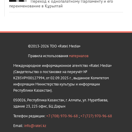
Переход к однопалатному Парламенту и его
переименование в Құрылтай
©2013-2026 ТОО «Ratel Media»
Правила использования
материалов
Международное информационное агентство «Ratel Media»
(Свидетельство о постановке на переучёт №
KZ85VPY00127994, от 02.09.2025 г., выданное Комитетом
информации Министерства культуры и информации
Республики Казахстан).
050026, Республика Казахстан, г. Алматы, ул. Муратбаева,
здание 23, 225 офис, БЦ Дарын
Телефон редакции:
+7 (708) 970-96-68
;
+7 (727) 970-96-68
Email:
info@ratel.kz