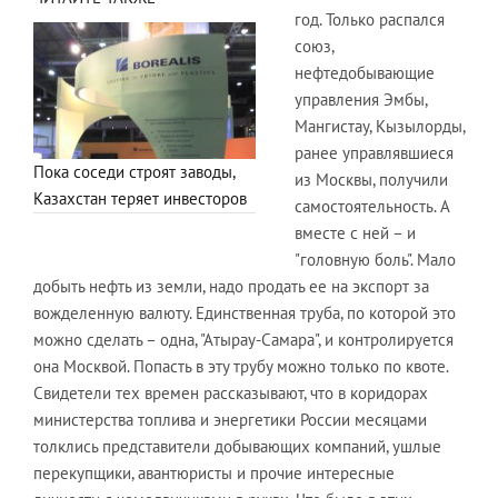
год. Только распался
союз,
нефтедобывающие
управления Эмбы,
Мангистау, Кызылорды,
ранее управлявшиеся
Пока соседи строят заводы,
из Москвы, получили
Казахстан теряет инвесторов
самостоятельность. А
вместе с ней – и
"головную боль". Мало
добыть нефть из земли, надо продать ее на экспорт за
вожделенную валюту. Единственная труба, по которой это
можно сделать – одна, "Атырау-Самара", и контролируется
она Москвой. Попасть в эту трубу можно только по квоте.
Свидетели тех времен рассказывают, что в коридорах
министерства топлива и энергетики России месяцами
толклись представители добывающих компаний, ушлые
перекупщики, авантюристы и прочие интересные