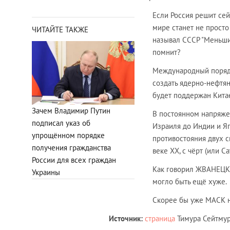
Если Россия решит сейч
мире станет не просто
ЧИТАЙТЕ ТАКЖЕ
называл СССР "Меньшим
помнит?
Международный порядо
создать ядерно-нефтян
будет поддержан Китае
Зачем Владимир Путин
В постоянном напряжен
подписал указ об
Израиля до Индии и Я
упрощённом порядке
противостояния двух 
получения гражданства
веке XX, с чёрт (или 
России для всех граждан
Как говорил ЖВАНЕЦКИЙ
Украины
могло быть ещё хуже.
Скорее бы уже МАСК на
Источник:
страница
Тимура Сейтмура