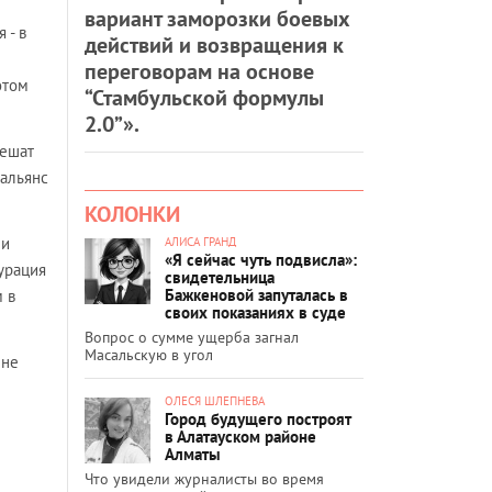
вариант заморозки боевых
 - в
действий и возвращения к
переговорам на основе
этом
“Стамбульской формулы
2.0”».
решат
 альянс
КОЛОНКИ
 и
АЛИСА ГРАНД
«Я сейчас чуть подвисла»:
урация
свидетельница
Бажкеновой запуталась в
 в
своих показаниях в суде
Вопрос о сумме ущерба загнал
Масальскую в угол
 не
ОЛЕСЯ ШЛЕПНЕВА
Город будущего построят
в Алатауском районе
Алматы
Что увидели журналисты во время