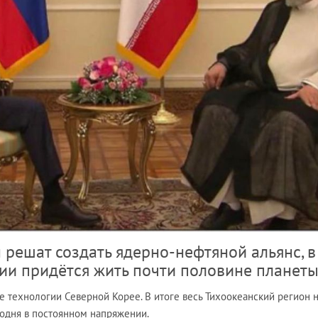
 решат создать ядерно-нефтяной альянс, в
ии придётся жить почти половине планет
 технологии Северной Корее. В итоге весь Тихоокеанский регион 
одня в постоянном напряжении.