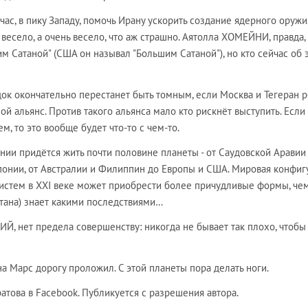
ас, в пику Западу, помочь Ирану ускорить создание ядерного оружия
 весело, а очень весело, что аж страшно. Аятолла ХОМЕЙНИ, правда,
 Сатаной" (США он называл "Большим Сатаной"), но кто сейчас об 
к окончательно перестанет быть томным, если Москва и Тегеран 
ой альянс. Против такого альянса мало кто рискнёт выступить. Если
м, то это вообще будет что-то с чем-то.
ии придётся жить почти половине планеты - от Саудовской Аравии
понии, от Австралии и Филиппин до Европы и США. Мировая конфиг
систем в XXI веке может приобрести более причудливые формы, чем
Сатана) знает какими последствиями…
, нет предела совершенству: никогда не бывает так плохо, чтобы
 Марс дорогу проложил. С этой планеты пора делать ноги.
това в Facebook. Публикуется с разрешения автора.