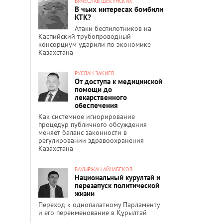
ВЯЧЕСЛАВ ЩЕКУНСКИХ
В чьих интересах бомбили
КТК?
Атаки беспилотников на
Каспийский трубопроводный
консорциум ударили по экономике
Казахстана
РУСЛАН ЗАКИЕВ
От доступа к медицинской
помощи до
лекарственного
обеспечения
Как системное игнорирование
процедур публичного обсуждения
меняет баланс законности в
регулировании здравоохранения
Казахстана
БАУЫРЖАН АЙНАБЕКОВ
Национальный курултай и
перезапуск политической
жизни
Переход к однопалатному Парламенту
и его переименование в Құрылтай