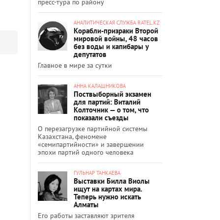
пресс-тура по району
АНАЛИТИЧЕСКАЯ СЛУЖБА RATEL.KZ
Корабли-призраки Второй
мировой войны, 48 часов
без воды и капибары у
депутатов
Главное в мире за сутки
АННА КАЛАШНИКОВА
Поствыборный экзамен
для партий: Виталий
Колточник — о том, что
показали съезды
О перезагрузке партийной системы
Казахстана, феномене
«семипартийности» и завершении
эпохи партий одного человека
ГУЛЬНАР ТАНКАЕВА
Выставки Билла Виолы
ищут на картах мира.
Теперь нужно искать
Алматы
Его работы заставляют зрителя