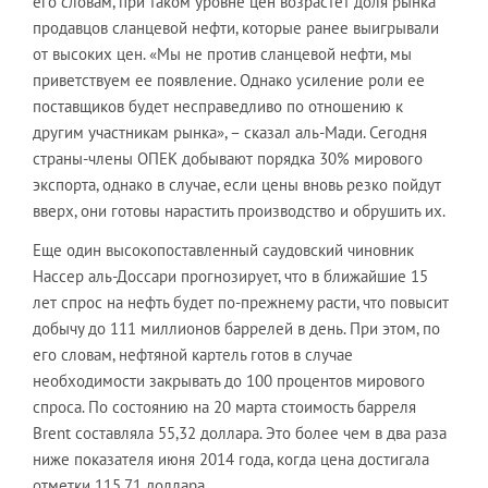
его словам, при таком уровне цен возрастет доля рынка
продавцов сланцевой нефти, которые ранее выигрывали
от высоких цен. «Мы не против сланцевой нефти, мы
приветствуем ее появление. Однако усиление роли ее
поставщиков будет несправедливо по отношению к
другим участникам рынка», – сказал аль-Мади. Сегодня
страны-члены ОПЕК добывают порядка 30% мирового
экспорта, однако в случае, если цены вновь резко пойдут
вверх, они готовы нарастить производство и обрушить их.
Еще один высокопоставленный саудовский чиновник
Нассер аль-Доссари прогнозирует, что в ближайшие 15
лет спрос на нефть будет по-прежнему расти, что повысит
добычу до 111 миллионов баррелей в день. При этом, по
его словам, нефтяной картель готов в случае
необходимости закрывать до 100 процентов мирового
спроса. По состоянию на 20 марта стоимость барреля
Brent составляла 55,32 доллара. Это более чем в два раза
ниже показателя июня 2014 года, когда цена достигала
отметки 115,71 доллара.