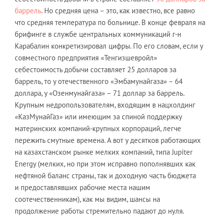
баррель
. Но средняя цена – это, как известно, все равно
что средняя температура по больнице. В конце февраля на
брифинге в службе центральных коммуникаций г-н
Карабалин конкретизировал цифры. По его словам, если у
совместного предприятия «Тенгизшевройл»
себестоимость добычи составляет 25 долларов за
баррель, то у отечественного «Эмбамунайгаза» – 64
доллара, у «Озенмунайгаза» – 71 доллар за баррель.
Крупным недропользователям, входящим в нацхолдинг
«КазМунайГаз» или имеющим за спиной поддержку
материнских компаний-крупных корпораций, легче
пережить смутные времена. А вот у десятков работающих
на казахстанском рынке мелких компаний, типа Jupiter
Energy (мелких, но при этом исправно пополнявших как
нефтяной баланс страны, так и доходную часть бюджета
и предоставлявших рабочие места нашим
соотечественникам), как мы видим, шансы на
продолжение работы стремительно падают до нуля.