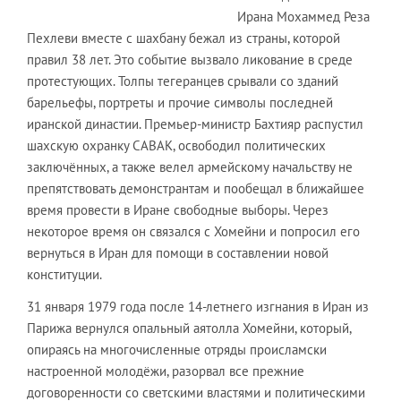
Ирана Мохаммед Реза
Пехлеви вместе с шахбану бежал из страны, которой
правил 38 лет. Это событие вызвало ликование в среде
протестующих. Толпы тегеранцев срывали со зданий
барельефы, портреты и прочие символы последней
иранской династии. Премьер-министр Бахтияр распустил
шахскую охранку САВАК, освободил политических
заключённых, а также велел армейскому начальству не
препятствовать демонстрантам и пообещал в ближайшее
время провести в Иране свободные выборы. Через
некоторое время он связался с Хомейни и попросил его
вернуться в Иран для помощи в составлении новой
конституции.
31 января 1979 года после 14-летнего изгнания в Иран из
Парижа вернулся опальный аятолла Хомейни, который,
опираясь на многочисленные отряды происламски
настроенной молодёжи, разорвал все прежние
договоренности со светскими властями и политическими