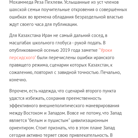
Мохаммеда Реза Пехлеви. Услышанные из уст членов
шахской семьи поучительные откровения о совершённых
ошибках во времена обладания безраздельной властью
ждут своего часа для публикации.
Для Казахстана Иран не самый дальний сосед, в
масштабах школьного глобуса - рукой подать. В
опубликованной осенью 2019 года заметке
"Уроки
персидского"
были перечислены ошибки иранского
правящего режима, сценарии которых Казахстан, к
сожалению, повторил с завидной точностью. Печально,
конечно.
Впрочем, есть надежда, что сценарий второго пункта
удастся избежать, сохранив преемственность
эффективного внешнеполитического маневрирования
между Востоком и Западом. Вовсе не потому, что Запад
является "белым и пушистым" цивилизационным
ориентиром. Стоит признать, что в этом плане Запад
сегодня активно теряет свою привлекательность. В