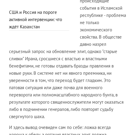
происходящие
события в Исламской
США и Россия на пороге
республике - проблема
активной интервенции: что
не только
ждёт Казахстан
экономического
свойства. В обществе
давно назрел
серьезный запрос на обновление элит, однако "старые
сливки" Ирана, сросшиеся с властью и властными
бенефитами, не готовы отдавать бразды правления в
новые руки. В системе нет ни явного преемника, ни
уверенности в том, что переход будет гладким. Это
патовая ситуация или даже почва для военного
переворота или полномасштабного народного бунта, в
результате которого священнослужители могут оказаться
либо в подчинении генералов, либо повторят судьбу
свергнутого шаха.
И здесь вывод очевиден сам по себе: ложка всегда
хороша к обеду, а ротация властных элит должна