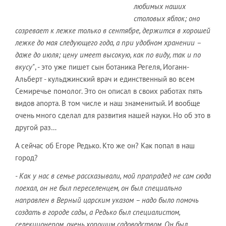
любимых наших
столовых яблок; оно
созревает к лежке только в сентябре, держится в хорошей
лежке до мая следующего года, а при удобном хранении –
даже до июля; цену имеет высокую, как по виду, так и по
вкусу"
, - это уже пишет сын ботаника Регеля, Иоганн-
Альберт - кульджинский врач и единственный во всем
Семиречье помолог. Это он описал в своих работах пять
видов апорта. В том числе и наш знаменитый. И вообще
очень много сделал для развития нашей науки. Но об это в
другой раз…
А сейчас об Егоре Редько. Кто же он? Как попал в наш
город?
- Как у нас в семье рассказывали, мой прапрадед не сам сюда
поехал, он не был переселенцем, он был специально
направлен в Верный царским указом – надо было помочь
создать в городе сады, а Редько был специалистом,
селекционером, очень хорошим садоводством. Он был