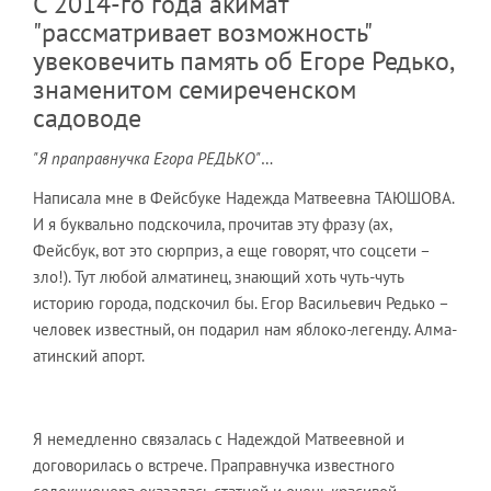
С 2014-го года акимат
"рассматривает возможность"
увековечить память об Егоре Редько,
знаменитом семиреченском
садоводе
"Я праправнучка Егора РЕДЬКО"
…
Написала мне в Фейсбуке Надежда Матвеевна ТАЮШОВА.
И я буквально подскочила, прочитав эту фразу (ах,
Фейсбук, вот это сюрприз, а еще говорят, что соцсети –
зло!). Тут любой алматинец, знающий хоть чуть-чуть
историю города, подскочил бы. Егор Васильевич Редько –
человек известный, он подарил нам яблоко-легенду. Алма-
атинский апорт.
Я немедленно связалась с Надеждой Матвеевной и
договорилась о встрече. Праправнучка известного