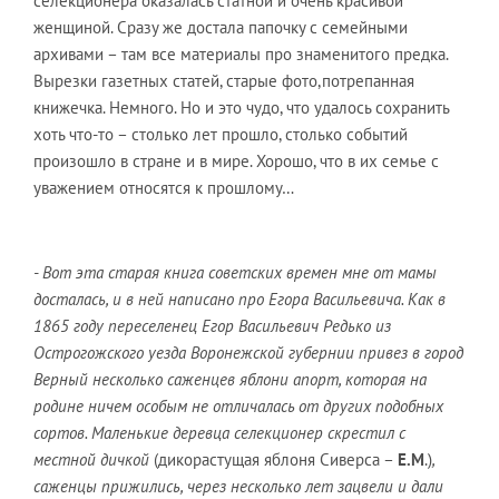
селекционера оказалась статной и очень красивой
женщиной. Сразу же достала папочку с семейными
архивами – там все материалы про знаменитого предка.
Вырезки газетных статей, старые фото,потрепанная
книжечка. Немного. Но и это чудо, что удалось сохранить
хоть что-то – столько лет прошло, столько событий
произошло в стране и в мире. Хорошо, что в их семье с
уважением относятся к прошлому…
- Вот эта старая книга советских времен мне от мамы
досталась, и в ней написано про Егора Васильевича. Как в
1865 году переселенец Егор Васильевич Редько из
Острогожского уезда Воронежской губернии привез в город
Верный несколько саженцев яблони апорт, которая на
родине ничем особым не отличалась от других подобных
сортов. Маленькие деревца селекционер скрестил с
местной дичкой
(дикорастущая яблоня Сиверса –
Е.М
.)
,
саженцы прижились, через несколько лет зацвели и дали