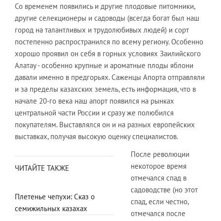
Со временем появились и другие плодовые питомники,
другие селекционеры и садоводы (всегда богат был наш
город на талантливых и трудолюбивых людей) и сорт
постепенно распространился по всему региону. Особенно
хорошо проявил он себя в горных условиях Заилийского
Алатау - особенно крупные и ароматные плоды яблони
давали именно в предгорьях. Саженцы Апорта отправляли
и за пределы казахских земель, есть информация, что в
начале 20-го века наш апорт появился на рынках
центральной части России и сразу же полюбился
покупателям. Выставлялся он и на разных европейских
выставках, получая высокую оценку специалистов.
После революции
некоторое время
ЧИТАЙТЕ ТАКЖЕ
отмечался спад в
садоводстве (но этот
Плетенье чепухи: Сказ о
спад, если честно,
семижильных казахах
отмечался после