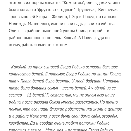
этот до сих пор называется "Компотом", здесь даже улицы
были когда-то "фруктово-ягодные" - Грушевая, Вишневая…
Трое сыновей Егора – Филипп, Пётр и Павел, по словам
Надежды Матвеевны, имели свои сады, свои хозяйства.
Один – в районе нынешней улицы Саина, второй – в
районе нынешнего поселка Коксай. А Павел, судя по
всему, работал вместе с отцом.
- Каждый из трех сыновей Егора Редько оставил большое
количество детей. Я потомок Егора Редько по линии Павла,
так у Павла детей было девять. У моей бабушки Натальи
тоже была большая семья - шесть детей. А у одной из ее
сестер – 11 детей! К сожалению, мы не знаем всю нашу
родню, после развала Союза многие разъехались. Но точно
помню, что все наши близкие родственники жили в центре
и в районе Компота, у всех были свои дома, сады, огороды,
хозяйства. Да и вообще очень любят потомки Редько
копаться в земле… Мама моя – правнучка Егора Редько,