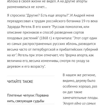
яблока в своей жизни не видел. А на другие апорты
размениваться не хочет…
Я спросила: "Другие? Есть еще апорты?". И Андрей меня
переадресовал к трудам российского ботаника 19-го века
Эдуарда Регеля. В его книге "Русская помология, или
описание признаков и способ разведения сортов
плодовых растений" (1868 г.) я прочитала: "Этот сорт один
из самых распространенных русских яблонь, разводится
весьма часто от петербургской и прибалтийских губерний
на юг". Регель при этом отмечает, что "форма апорта, как
величина его, весьма изменчивы, смотря по уходу за
деревом и его возрасту".
В нашем же регионе,
видимо, дереву было
ЧИТАЙТЕ ТАКЖЕ
особенно хорошо, раз
он дал такие
Плетенье чепухи: Порвана
замечательные плоды.
нить, связующая судьбы
"Апорт одно из самых