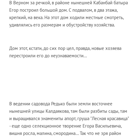
В Верном за речкой, в районе нынешней Кабанбай батыра
Егор построил большой дом. С подвалом, в два этажа,
крепкий, на века. На этот дом ходили местные смотреть,
удивлялись его размерам и обустройству хозяйства.
Дом этот, кстати, до сих пор цел, правда, новые хозяева
перестроили его до неузнаваемости…
В ведении садовода Редько были земли восточнее
нынешней улицы Калдаякова, там были разбиты сады, там
и выращивался знамениты апорт, груша "Лесная красавица"
- еще одно селекционное творение Егора Васильевича,
вишня росла, малина, смородина… Так что не зря район