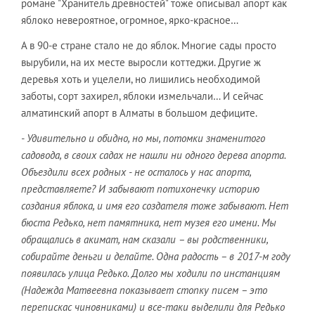
романе "Хранитель древностей" тоже описывал апорт как
яблоко невероятное, огромное, ярко-красное…
А в 90-е стране стало не до яблок. Многие сады просто
вырубили, на их месте выросли коттеджи. Другие ж
деревья хоть и уцелели, но лишились необходимой
заботы, сорт захирел, яблоки измельчали… И сейчас
алматинский апорт в Алматы в большом дефиците.
- Удивительно и обидно, но мы, потомки знаменитого
садовода, в своих садах не нашли ни одного дерева апорта.
Объездили всех родных - не осталось у нас апорта,
представляете? И забывают потихонечку историю
создания яблока, и имя его создателя тоже забывают. Нет
бюста Редько, нет памятника, нет музея его имени. Мы
обращались в акимат, нам сказали – вы родственники,
собирайте деньги и делайте. Одна радость – в 2017-м году
появилась улица Редько. Долго мы ходили по инстанциям
(Надежда Матвеевна показывает стопку писем – это
перепискас чиновниками) и все-таки выделили для Редько