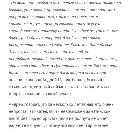
- По величине плодов, а некоторые яблоки весили полкило и
больше, уникальной привлекательности – алматинский
апорт яркоокрашенный, с размыто-полосатым
карминовым румянцем, по гармоничному вкусу и
специфическому аромату апорт был яблоком уникальным
даже среди других апортов. А их было несколько,
распространенных на Северном Кавказе и Заилийском
Алатау, то есть в местах с прохладной, но
непродолжительной зимой и жарким летом. Считается,
что этот сорт яблок в Центральную часть России попал с
Балкан, назвали его Апорт Александра в честь царя,
-
пояснил садовод Андрей Малик, биолог, бывший
казахстанец, который сейчас пытается вырастить наш
Апорт на калининградскй земле.
Андрей говорит, что за несколько лет понял, что очень
непростая это затея, почти невозможен алматинский
апорт без гор, но бросать дело на полпути не хочет,
надеется на чудо… Потому что вкуснее и ароматнее