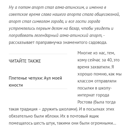
Ну а потом апорт стал алма-атинским, и именно в
советское время слава нашего апорта стала общесоюзной,
апорт стал символом города, и все гости города
устремлялись первым делом на базар, чтобы увидеть и
попробовать легендарный алма-атинский апорт,
-
рассказывает праправнучка знаменитого садовода.
Многие из нас, тем,
кому сейчас за 40, это
ЧИТАЙТЕ ТАКЖЕ
время захватили. Я
хорошо помню, как мы
Плетенье чепухи: Аул моей
классом отправляли
юности
посылки в школу-
интернат города
Ростова (была тогда
такая традиция – дружить школами). И в посылках этих
обязательно были яблоки. Их в почтовый ящик
помещалось шесть штук, такими они были огромными…