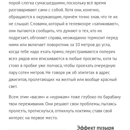
порой слегка сумасшедшими, поскольку всё время
разговаривают сами с собой. Хотя они, конечно,
обращаются к окружающим, причём точно зная, что те их
не слышат. Словами, который в телевизоре «запикивают»,
они пытаются сообщить, что думают о тех, кто их
подрезает, обгоняет справа, неожиданно тормозит перед
ними или включает поворотник за 10 метров до угла,
когда тебе надо ехать прямо, перестраиваются поперек
всех рядов или втискиваются в любые просветы, хотя ты
стоял в пробке уже полчаса, чтобы проехать очередную
пару сотен метров. Не говоря уж об эпитетах в адрес
джигитов, пролетающих на желтый или вообще красный
свет.
Всем этим «васям» и «нурикам» тоже глубоко по барабану
твои переживания. Они решают свои проблемы, пытаясь
пролезть, протиснуться, отпихнуть локтями, ставя свой
интерес на первое место.
Эффект пузыря