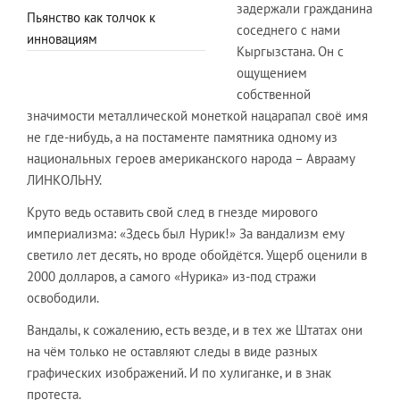
задержали гражданина
Пьянство как толчок к
соседнего с нами
инновациям
Кыргызстана. Он c
ощущением
собственной
значимости металлической монеткой нацарапал своё имя
не где-нибудь, а на постаменте памятника одному из
национальных героев американского народа – Аврааму
ЛИНКОЛЬНУ.
Круто ведь оставить свой след в гнезде мирового
империализма: «Здесь был Нурик!» За вандализм ему
светило лет десять, но вроде обойдётся. Ущерб оценили в
2000 долларов, а самого «Нурика» из-под стражи
освободили.
Вандалы, к сожалению, есть везде, и в тех же Штатах они
на чём только не оставляют следы в виде разных
графических изображений. И по хулиганке, и в знак
протеста.