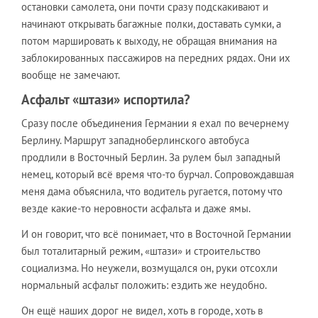
остановки самолета, они почти сразу подскакивают и
начинают открывать багажные полки, доставать сумки, а
потом маршировать к выходу, не обращая внимания на
заблокированных пассажиров на передних рядах. Они их
вообще не замечают.
Асфальт «штази» испортила?
Сразу после объединения Германии я ехал по вечернему
Берлину. Маршрут западноберлинского автобуса
продлили в Восточный Берлин. За рулем был западный
немец, который всё время что-то бурчал. Сопровождавшая
меня дама объяснила, что водитель ругается, потому что
везде какие-то неровности асфальта и даже ямы.
И он говорит, что всё понимает, что в Восточной Германии
был тоталитарный режим, «штази» и строительство
социализма. Но неужели, возмущался он, руки отсохли
нормальный асфальт положить: ездить же неудобно.
Он ещё наших дорог не видел, хоть в городе, хоть в