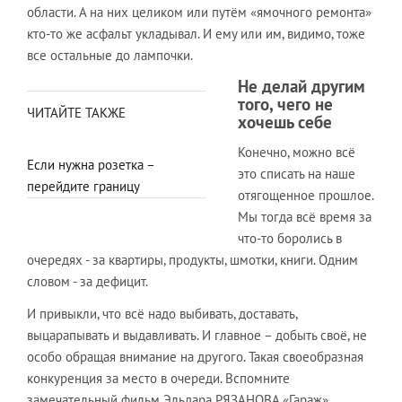
области. А на них целиком или путём «ямочного ремонта»
кто-то же асфальт укладывал. И ему или им, видимо, тоже
все остальные до лампочки.
Не делай другим
того, чего не
ЧИТАЙТЕ ТАКЖЕ
хочешь себе
Конечно, можно всё
Если нужна розетка –
это списать на наше
перейдите границу
отягощенное прошлое.
Мы тогда всё время за
что-то боролись в
очередях - за квартиры, продукты, шмотки, книги. Одним
словом - за дефицит.
И привыкли, что всё надо выбивать, доставать,
выцарапывать и выдавливать. И главное – добыть своё, не
особо обращая внимание на другого. Такая своеобразная
конкуренция за место в очереди. Вспомните
замечательный фильм Эльдара РЯЗАНОВА «Гараж».