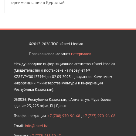
переименование в Құрылтай
©2013-2026 ТОО «Ratel Media»
Правила использования
материалов
Международное информационное агентство «Ratel Media»
(Свидетельство о постановке на переучёт №
KZ85VPY00127994, от 02.09.2025 г., выданное Комитетом
информации Министерства культуры и информации
Республики Казахстан).
050026, Республика Казахстан, г. Алматы, ул. Муратбаева,
здание 23, 225 офис, БЦ Дарын
Телефон редакции:
+7 (708) 970-96-68
;
+7 (727) 970-96-68
Email:
info@ratel.kz
Реклама:
+7 (777) 233 50 13