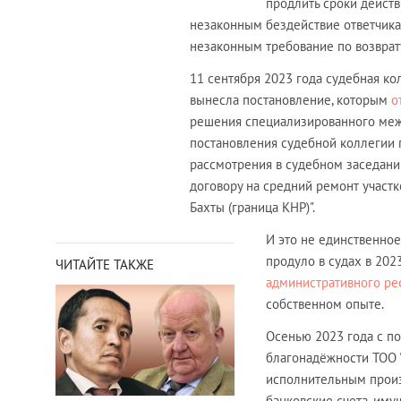
продлить сроки действ
незаконным бездействие ответчика
незаконным требование по возврату
11 сентября 2023 года судебная к
вынесла постановление, которым
о
решения специализированного межр
постановления судебной коллегии 
рассмотрения в судебном заседани
договору на средний ремонт участк
Бахты (граница КНР)".
И это не единственное
продуло в судах в 2023
ЧИТАЙТЕ ТАКЖЕ
административного ре
собственном опыте.
Осенью 2023 года с п
благонадёжности ТОО "
исполнительным произ
банковские счета, иму