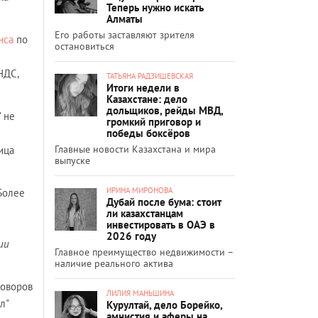
Теперь нужно искать
Алматы
Его работы заставляют зрителя
нса
по
остановиться
НДС,
ТАТЬЯНА РАДЗИШЕВСКАЯ
Итоги недели в
Казахстане: дело
дольщиков, рейды МВД,
" не
громкий приговор и
победы боксёров
Главные новости Казахстана и мира
ица
выпуске
ИРИНА МИРОНОВА
 Более
Дубай после бума: стоит
ли казахстанцам
инвестировать в ОАЭ в
2026 году
ии
Главное преимущество недвижимости –
наличие реального актива
говоров
ЛИЛИЯ МАНЬШИНА
л"
Курултай, дело Борейко,
амнистия и аферы на