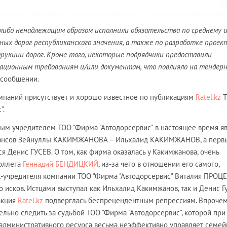
либо ненадлежащим образом исполнили обязательства по среднему 
х дорог республиканского значения, а также по разработке проек
рукции дорог. Кроме того, некоторые подрядчики предоставили
ационным требованиям и/или документам, что повлияло на тендер
 в сообщении.
омпаний присутствует и хорошо известное по публикациям
Ratel.kz
Т
".
ым учредителем ТОО "Фирма "Автодорсервис" в настоящее время я
нансов Зейнуллы КАКИМЖАНОВА – Ильхалид КАКИМЖАНОВ, а перв
я Денис ГУСЕВ. О том, как фирма оказалась у Какимжанова, очень
оллега
Геннадий БЕНДИЦКИЙ
, из-за чего в отношении его самого,
с-учредителя компании ТОО "Фирма "Автодорсервис" Виталия ПРОЦ
 исков. Истцами выступал как Ильхалид Какимжанов, так и Денис Гу
акция
Ratel.kz
подверглась беспрецендентным репрессиям. Впрочем,
льно следить за судьбой ТОО "Фирма "Автодорсервис", которой при
административного ресурса весьма неэффективно управляет семей