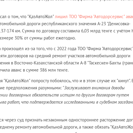
сал о том, что "ҚазАвтоЖол"
лишил ТОО "Фирма "Автодорсервис" ава
втомобильной дороги республиканского значения А-23 "Денисовка-
7-174 км. Сумма по договору составила 6,03 млрд тенге с учётом 
азмере 30% от суммы работ ежегодно.
а произошёл из-за того, что с 2022 года ТОО "Фирма "Автодорсервис
пяти договоров на средний ремонт участков автомобильной дороги
ения в Восточно-Казахстанской области А-8 "Таскескен-Бахты (гран
учила аванс в сумме 386 млн тенге.
 "ҚазАвтоЖол" попросту побоялось, что и в этом случае их "кинут".
такие предположения разумными:
"Заслуживают внимания доводы
ении договорных обязательств истцом по другим договорам путем
рыва работ, что подтверждается исследованными в судебном заседан
лся через суд признать незаконным одностороннее расторжение до
реднему ремонту автомобильной дороги, а также обязать "ҚазАвтоЖо