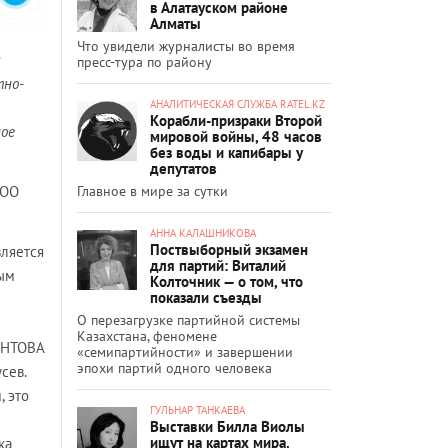
в Алатауском районе
Алматы
Что увидели журналисты во время
и
пресс-тура по району
тно-
АНАЛИТИЧЕСКАЯ СЛУЖБА RATEL.KZ
Корабли-призраки Второй
ное
мировой войны, 48 часов
без воды и капибары у
депутатов
Главное в мире за сутки
ОО
АННА КАЛАШНИКОВА
Поствыборный экзамен
вляется
для партий: Виталий
ым
Колточник — о том, что
показали съезды
О перезагрузке партийной системы
Казахстана, феномене
ЕНТОВА
«семипартийности» и завершении
эпохи партий одного человека
сев.
 это
ГУЛЬНАР ТАНКАЕВА
Выставки Билла Виолы
ищут на картах мира.
ка