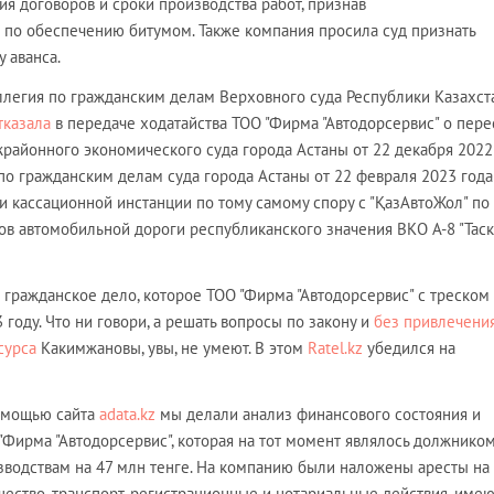
ия договоров и сроки производства работ, признав
 по обеспечению битумом. Также компания просила суд признать
 аванса.
оллегия по гражданским делам Верховного суда Республики Казахст
тказала
в передаче ходатайства ТОО "Фирма "Автодорсервис" о пер
айонного экономического суда города Астаны от 22 декабря 2022
по гражданским делам суда города Астаны от 22 февраля 2023 года
и кассационной инстанции по тому самому спору с "ҚазАвтоЖол" по
ов автомобильной дороги республиканского значения ВКО А-8 "Тас
 гражданское дело, которое ТОО "Фирма "Автодорсервис" с треском
 году. Что ни говори, а решать вопросы по закону и
без привлечени
сурса
Какимжановы, увы, не умеют. В этом
Ratel.kz
убедился на
омощью сайта
adata.kz
мы делали анализ финансового состояния и
Фирма "Автодорсервис", которая на тот момент являлось должнико
водствам на 47 млн тенге. На компанию были наложены аресты на
щество, транспорт, регистрационные и нотариальные действия, имею