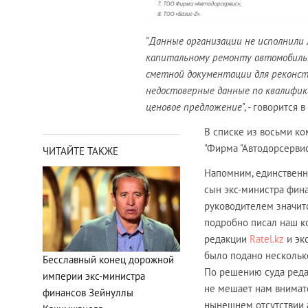
"
Данные организации не исполнили 
капитальному ремонту автомобильны
сметной документации для реконст
недостоверные данные по квалифик
ценовое предложение
", - говорится
В списке из восьми к
"Фирма "Автодорсервис
ЧИТАЙТЕ ТАКЖЕ
Напомним, единственн
сын экс-министра фи
руководителем значитс
подробно писал наш к
редакции
Ratel.kz
и эк
было подано несколько
Бесславный конец дорожной
По решению суда ред
империи экс-министра
не мешает нам внимате
финансов Зейнуллы
нынешнем отсутствии 