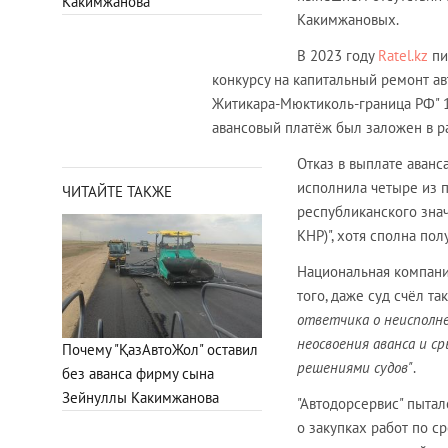
Какимжанова
Какимжановых.
В 2023 году
Ratel.kz
пи
конкурсу на капитальный ремонт а
Житикара-Мюктиколь-граница РФ" 13
авансовый платёж был заложен в р
Отказ в выплате аванс
исполнила четыре из 
ЧИТАЙТЕ ТАКЖЕ
республиканского знач
КНР)", хотя сполна пол
Национальная компания
того, даже суд счёл 
ответчика о неисполн
неосвоения аванса и с
Почему "ҚазАвтоЖол" оставил
решениями судов"
.
без аванса фирму сына
Зейнуллы Какимжанова
"Автодорсервис" пыта
о закупках работ по с