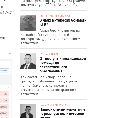
Главный редактор журнала «За рулём»
комментирует ДТП на Аль-Фараби
 в
в 174,2
ВЯЧЕСЛАВ ЩЕКУНСКИХ
В чьих интересах бомбили
КТК?
Атаки беспилотников на
Каспийский трубопроводный
енге,
консорциум ударили по экономике
Казахстана
РУСЛАН ЗАКИЕВ
От доступа к медицинской
помощи до
лекарственного
обеспечения
Как системное игнорирование
процедур публичного обсуждения
меняет баланс законности в
регулировании здравоохранения
Казахстана
БАУЫРЖАН АЙНАБЕКОВ
Национальный курултай и
перезапуск политической
жизни