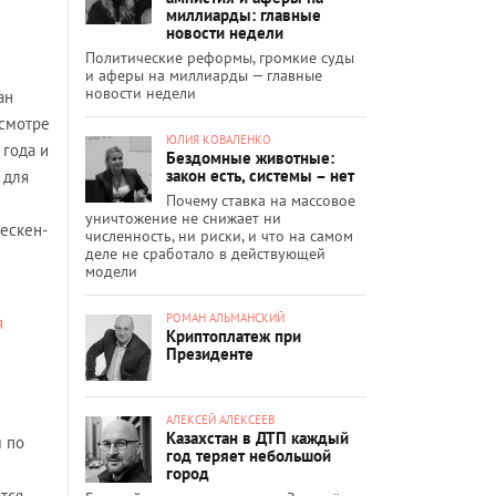
миллиарды: главные
новости недели
Политические реформы, громкие суды
и аферы на миллиарды — главные
новости недели
ан
есмотре
ЮЛИЯ КОВАЛЕНКО
 года и
Бездомные животные:
закон есть, системы – нет
 для
Почему ставка на массовое
уничтожение не снижает ни
кескен-
численность, ни риски, и что на самом
деле не сработало в действующей
модели
РОМАН АЛЬМАНСКИЙ
я
Криптоплатеж при
Президенте
АЛЕКСЕЙ АЛЕКСЕЕВ
Казахстан в ДТП каждый
м по
год теряет небольшой
город
тся