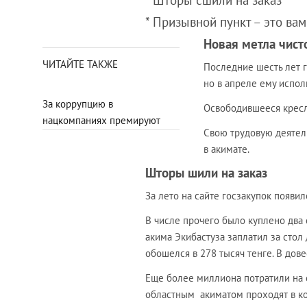
* Шторы сшили на заказ
* Призывной пункт – это вам
Новая метла чист
ЧИТАЙТЕ ТАКЖЕ
Последние шесть лет 
но в апреле ему испол
За коррупцию в
Освободившееся крес
нацкомпаниях премируют
Свою трудовую деятель
в акимате.
Шторы шили на заказ
За лето на сайте госзакупок появил
В числе прочего было куплено два 
акима Экибастуза заплатил за стол
обошелся в 278 тысяч тенге. В дов
Еще более миллиона потратили на 
областным акиматом проходят в к