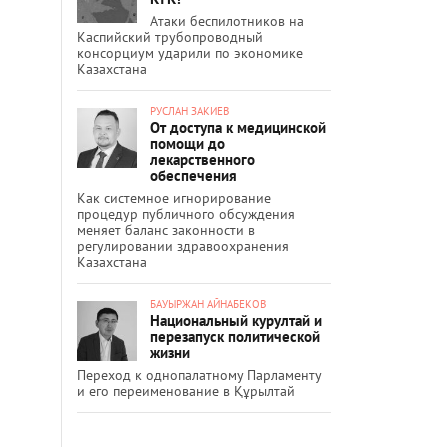
Атаки беспилотников на
Каспийский трубопроводный
консорциум ударили по экономике
Казахстана
РУСЛАН ЗАКИЕВ
От доступа к медицинской
помощи до
лекарственного
обеспечения
Как системное игнорирование
процедур публичного обсуждения
меняет баланс законности в
регулировании здравоохранения
Казахстана
БАУЫРЖАН АЙНАБЕКОВ
Национальный курултай и
перезапуск политической
жизни
Переход к однопалатному Парламенту
и его переименование в Құрылтай