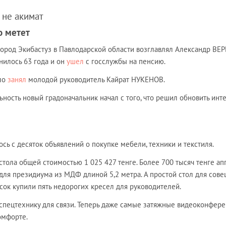
 не акимат
о метет
город Экибастуз в Павлодарской области возглавлял Александр ВЕР
нилось 63 года и он
ушел
с госслужбы на пенсию.
ло
занял
молодой руководитель Кайрат НУКЕНОВ.
ность новый градоначальник начал с того, что решил обновить инт
ось с десяток объявлений о покупке мебели, техники и текстиля.
стола общей стоимостью 1 025 427 тенге. Более 700 тысяч тенге ап
 для президиума из МДФ длиной 5,2 метра. А простой стол для сов
есок купили пять недорогих кресел для руководителей.
спецтехнику для связи. Теперь даже самые затяжные видеоконфере
омфорте.