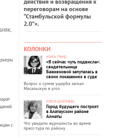
действий и возвращения к
переговорам на основе
“Стамбульской формулы
2.0”».
БНЯК,
КОЛОНКИ
АЛИСА ГРАНД
ерьеры
«Я сейчас чуть подвисла»:
свидетельница
Бажкеновой запуталась в
своих показаниях в суде
Вопрос о сумме ущерба загнал
Масальскую в угол
парат
ОЛЕСЯ ШЛЕПНЕВА
Город будущего построят
ещаний
в Алатауском районе
Алматы
Что увидели журналисты во время
нции с
пресс-тура по району