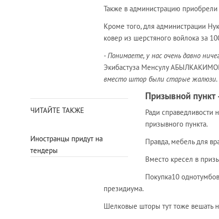
Также в администрацию приобрели д
Кроме того, для администрации Ну
ковер из шерстяного войлока за 10
-
Понимаете, у нас очень давно ниче
Экибастуза Менсулу АБЫЛКАКИМО
вместо штор были старые жалюзи. Б
Призывной пункт 
ЧИТАЙТЕ ТАКЖЕ
Ради справедливости н
призывного пункта.
Иностранцы придут на
Правда, мебель для в
тендеры
Вместо кресел в призы
Покупка10 однотумбов
президиума.
Шелковые шторы тут тоже вешать не