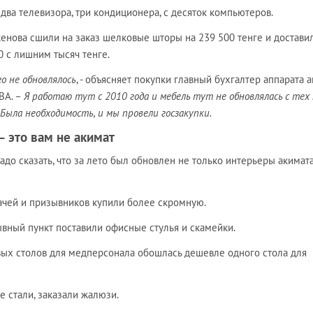
ва телевизора, три кондиционера, с десяток компьютеров.
кенова сшили на заказ шелковые шторы на 239 500 тенге и достави
0 с лишним тысяч тенге.
го не обновлялось
, - объясняет покупки главный бухгалтер аппарата 
ВА. –
Я работаю тут с 2010 года и мебель тут не обновлялась с тех 
ыла необходимость, и мы провели госзакупки.
– это вам не акимат
адо сказать, что за лето был обновлен не только интерьеры акимата
рачей и призывников купили более скромную.
вный пункт поставили офисные стулья и скамейки.
ых столов для медперсонала обошлась дешевле одного стола для
 стали, заказали жалюзи.