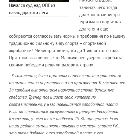
МАРЖИКПАЕВА,
Начался суд над ОПГ из
занимавшего тогда
павлодарского леса
должность министра
туризма и спорта: как
долго они еще
собираются согласовывать нормы и требования по нашему
традиционно сильному виду спорта – спортивной
акробатике? Министр ответил, что до 1 июля этого года.
При этом выяснилось, что Маржикпаев уверен - акробаты
своими победами решили разорить страну.
- К сожалению, были приняты определенные ограничения
по выполнению нормативов и по присвоению. К сожалению!
За каждым выполнением норматива стоят денежные
средства. Тренер повышает свою категорию,
соответственно, у него повышается заработная плата.
Если он становится заслуженным тренером Республики
Казахстан, у него тоже надбавка 25-30 процентов. Если
наши ребята выполняют норматив мастера спорта РК,
это тоже добавка к его заработной плате, к его