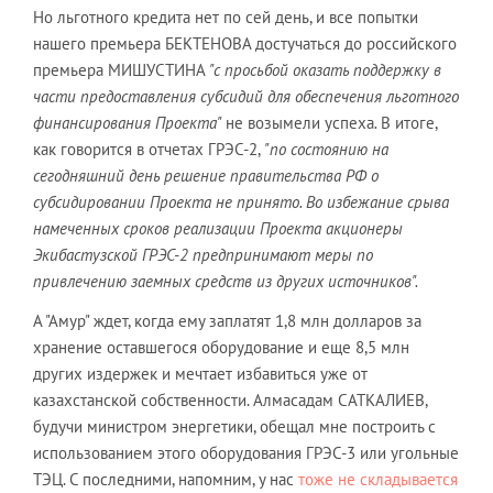
Но льготного кредита нет по сей день, и все попытки
нашего премьера БЕКТЕНОВА достучаться до российского
премьера МИШУСТИНА
"с просьбой оказать поддержку в
части предоставления субсидий для обеспечения льготного
финансирования Проекта"
не возымели успеха
.
В итоге,
как говорится в отчетах ГРЭС-2,
"по состоянию на
сегодняшний день решение правительства РФ о
субсидировании Проекта не принято. Во избежание срыва
намеченных сроков реализации Проекта акционеры
Экибастузской ГРЭС-2 предпринимают меры по
привлечению заемных средств из других источников".
А "Амур" ждет, когда ему заплатят 1,8 млн долларов за
хранение оставшегося оборудование и еще 8,5 млн
других издержек и мечтает избавиться уже от
казахстанской собственности. Алмасадам САТКАЛИЕВ,
будучи министром энергетики, обещал мне построить с
использованием этого оборудования ГРЭС-3 или угольные
ТЭЦ. С последними, напомним, у нас
тоже не складывается