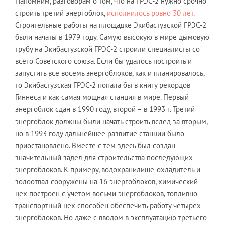
Напомним, разговорам о том, что на ГРЭС-2 нужно срочно
строить третий энергоблок,
исполнилось ровно 30 лет
.
Строительные работы на площадке Экибастузской ГРЭС-2
были начаты в 1979 году. Самую высокую в мире дымовую
трубу на Экибастузской ГРЭС-2 строили специалисты со
всего Советского союза. Если бы удалось построить и
запустить все восемь энергоблоков, как и планировалось,
то Экибастузская ГРЭС-2 попала бы в книгу рекордов
Гиннеса и как самая мощная станция в мире. Первый
энергоблок сдан в 1990 году, второй – в 1993 г. Третий
энергоблок должны были начать строить вслед за вторым,
но в 1993 году дальнейшее развитие станции было
приостановлено. Вместе с тем здесь был создан
значительный задел для строительства последующих
энергоблоков. К примеру, водохранилище-охладитель и
золоотвал сооружены на 16 энергоблоков, химический
цех построен с учетом восьми энергоблоков, топливно-
транспортный цех способен обеспечить работу четырех
энергоблоков. Но даже с вводом в эксплуатацию третьего