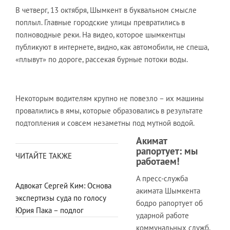
В четверг, 13 октября, Шымкент в буквальном смысле
поплыл. Главные городские улицы превратились в
полноводные реки. На видео, которое шымкентцы
публикуют в интернете, видно, как автомобили, не спеша,
«плывут» по дороге, рассекая бурные потоки воды.
Некоторым водителям крупно не повезло – их машины
провалились в ямы, которые образовались в результате
подтопления и совсем незаметны под мутной водой.
Акимат
рапортует: мы
ЧИТАЙТЕ ТАКЖЕ
работаем!
А пресс-служба
Адвокат Сергей Ким: Основа
акимата Шымкента
экспертизы суда по голосу
бодро рапортует об
Юрия Пака – подлог
ударной работе
коммунальных служб,