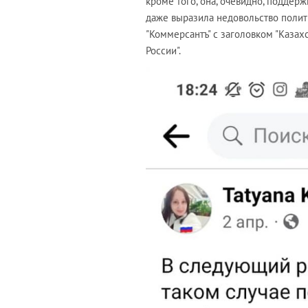
кроме того, она, очевидно, поддер
даже выразила недовольство полити
"Коммерсантъ" с заголовком "Казах
России".