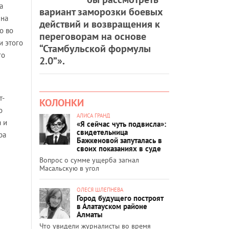
а
вариант заморозки боевых
 на
действий и возвращения к
о во
переговорам на основе
и этого
“Стамбульской формулы
го
2.0”».
т-
КОЛОНКИ
о
АЛИСА ГРАНД
 и
«Я сейчас чуть подвисла»:
свидетельница
ра
Бажкеновой запуталась в
своих показаниях в суде
Вопрос о сумме ущерба загнал
Масальскую в угол
ОЛЕСЯ ШЛЕПНЕВА
Город будущего построят
в Алатауском районе
Алматы
Что увидели журналисты во время