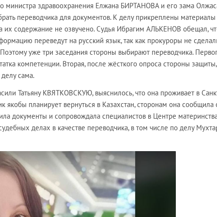
го министра здравоохранения Елжана БИРТАНОВА и его зама Олжас
рать переводчика для документов. К делу прикреплены материалы
а их содержание не озвучено. Судья Ибрагим АЛЬКЕНОВ обещал, чт
формацию переведут на русский язык, так как прокуроры не сделал
 Поэтому уже три заседания стороны выбирают переводчика. Перво
татка компетенции. Вторая, после жёсткого опроса стороны защиты,
 делу сама.
асили Татьяну КВЯТКОВСКУЮ, выяснилось, что она проживает в Санк
к якобы планирует вернуться в Казахстан, сторонам она сообщила 
дила документы и сопровождала специалистов в Центре материнства
в судебных делах в качестве переводчика, в том числе по делу Мухта