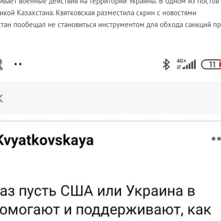
живает военные действия на территории Украины. В одном из постов
кой Казахстана. Квятковская разместила скрин с новостями
стан пообещал не становиться инструментом для обхода санкций п