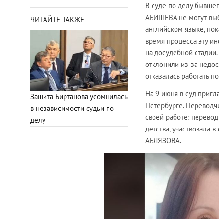
В суде по делу бывше
АБИШЕВА не могут выб
ЧИТАЙТЕ ТАКЖЕ
английском языке, пок
время процесса эту ин
на досудебной стадии.
отклонили из-за недос
отказалась работать по
На 9 июня в суд пригл
Защита Биртанова усомнилась
Петербурге. Переводчи
в независимости судьи по
своей работе: перево
делу
детства, участвовала 
АБЛЯЗОВА.