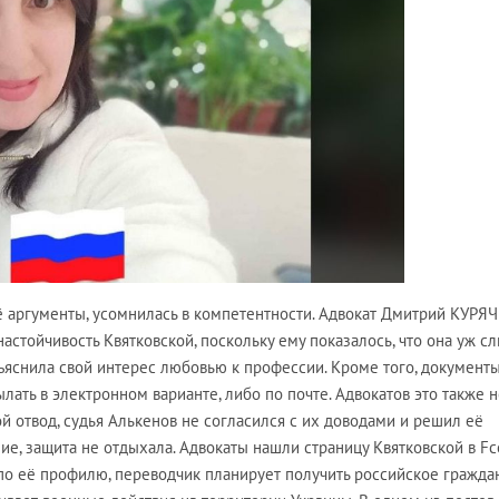
её аргументы, усомнилась в компетентности. Адвокат Дмитрий КУРЯ
настойчивость Квятковской, поскольку ему показалось, что она уж 
ъяснила свой интерес любовью к профессии. Кроме того, документ
ать в электронном варианте, либо по почте. Адвокатов это также н
ой отвод, судья Алькенов не согласился с их доводами и решил её
ние, защита не отдыхала. Адвокаты нашли страницу Квятковской в F
 по её профилю, переводчик планирует получить российское граждан