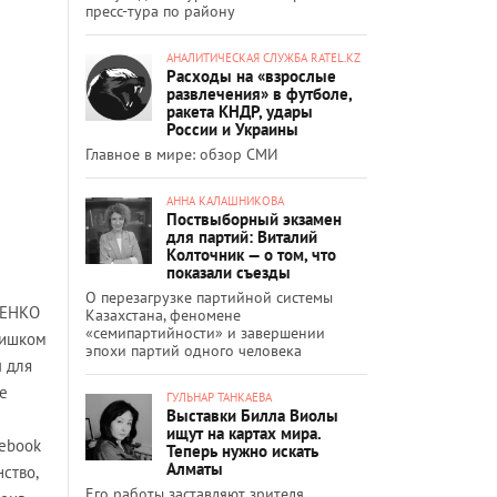
пресс-тура по району
АНАЛИТИЧЕСКАЯ СЛУЖБА RATEL.KZ
Расходы на «взрослые
развлечения» в футболе,
ракета КНДР, удары
России и Украины
Главное в мире: обзор СМИ
АННА КАЛАШНИКОВА
Поствыборный экзамен
для партий: Виталий
Колточник — о том, что
показали съезды
О перезагрузке партийной системы
ЧЕНКО
Казахстана, феномене
«семипартийности» и завершении
слишком
эпохи партий одного человека
ы для
е
ГУЛЬНАР ТАНКАЕВА
Выставки Билла Виолы
ищут на картах мира.
cebook
Теперь нужно искать
Алматы
ство,
Его работы заставляют зрителя