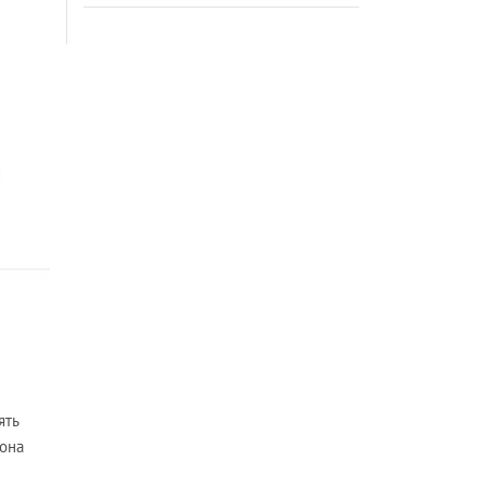
ять
 она