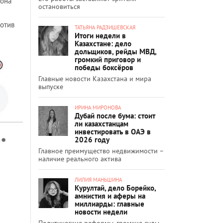
 она
остановиться
ротив
ТАТЬЯНА РАДЗИШЕВСКАЯ
Итоги недели в
Казахстане: дело
дольщиков, рейды МВД,
громкий приговор и
победы боксёров
Главные новости Казахстана и мира
выпуске
ИРИНА МИРОНОВА
Дубай после бума: стоит
ли казахстанцам
инвестировать в ОАЭ в
2026 году
Главное преимущество недвижимости –
наличие реального актива
ЛИЛИЯ МАНЬШИНА
Курултай, дело Борейко,
амнистия и аферы на
миллиарды: главные
новости недели
Политические реформы, громкие суды