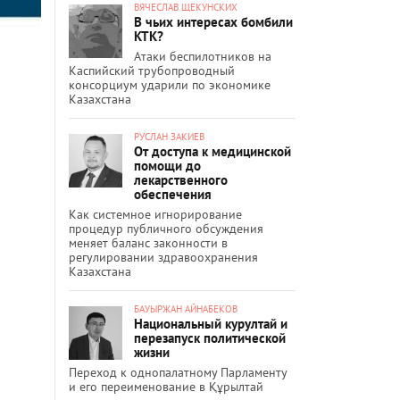
ВЯЧЕСЛАВ ЩЕКУНСКИХ
В чьих интересах бомбили
КТК?
Атаки беспилотников на
Каспийский трубопроводный
консорциум ударили по экономике
Казахстана
РУСЛАН ЗАКИЕВ
От доступа к медицинской
помощи до
лекарственного
обеспечения
Как системное игнорирование
процедур публичного обсуждения
меняет баланс законности в
регулировании здравоохранения
Казахстана
БАУЫРЖАН АЙНАБЕКОВ
Национальный курултай и
перезапуск политической
жизни
Переход к однопалатному Парламенту
и его переименование в Құрылтай