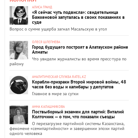
АЛИСА ГРАНД
«Я сейчас чуть подвисла»: свидетельница
Бажкеновой запуталась в своих показаниях в
суде
Вопрос о сумме ущерба загнал Масальскую в угол
ОЛЕСЯ ШЛЕПНЕВА
Город будущего построят в Алатауском районе
Алматы
Что увидели журналисты во время пресс-тура по
району
АНАЛИТИЧЕСКАЯ СЛУЖБА RATEL.KZ
Корабли-призраки Второй мировой войны, 48
часов без воды и капибары у депутатов
Главное в мире за сутки
АННА КАЛАШНИКОВА
Поствыборный экзамен для партий: Виталий
Колточник — о том, что показали съезды
О перезагрузке партийной системы Казахстана,
феномене «семипартийности» и завершении эпохи партий
одного человека