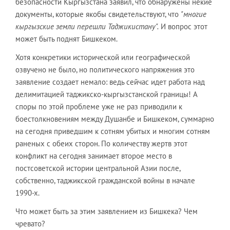
безопасности Кыргызстана заявил, что обнаружены некие
документы, которые якобы свидетельствуют, что
"многие
кыргызские земли перешли Таджикистану".
И вопрос этот
может быть поднят Бишкеком.
Хотя конкретики исторической или географической
озвучено не было, но политического напряжения это
заявление создает немало: ведь сейчас идет работа над
делимитацией таджикско-кыргызстанской границы! А
споры по этой проблеме уже не раз приводили к
боестолкновениям между Душанбе и Бишкеком, суммарно
на сегодня приведшим к сотням убитых и многим сотням
раненых с обеих сторон. По количеству жертв этот
конфликт на сегодня занимает второе место в
постсоветской истории центральной Азии после,
собственно, таджикской гражданской войны в начале
1990-х.
Что может быть за этим заявлением из Бишкека? Чем
чревато?