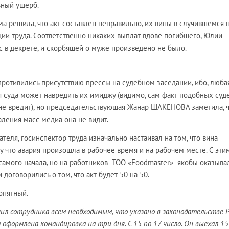
ьный ущерб.
ма решила, что акт составлен неправильно, их вины в случившемся 
ии труда. Соответственно никаких выплат вдове погибшего, Юлии
в декрете, и скорбящей о муже произведено не было.
ротивились присутствию прессы на судебном заседании, ибо, люба
суда может навредить их имиджу (видимо, сам факт подобных су
не вредит), но председательствующая Жанар ШАКЕНОВА заметила, 
аления масс-медиа она не видит.
теля, госинспектор труда изначально настаивал на том, что вина
у что авария произошла в рабочее время и на рабочем месте. С эти
 самого начала, но на работников ТОО «Foodmaster» якобы оказыва
 договорились о том, что акт будет 50 на 50.
опятный.
ил сотрудника всем необходимым, что указано в законодательстве Р
оформлена командировка на три дня. С 15 по 17 число. Он выехал 15