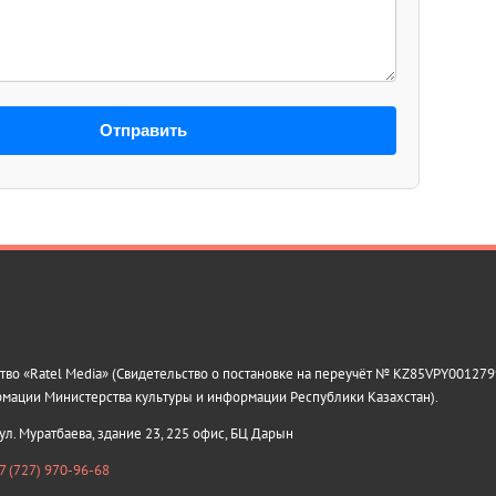
Отправить
о «Ratel Media» (Свидетельство о постановке на переучёт № KZ85VPY0012799
рмации Министерства культуры и информации Республики Казахстан).
 ул. Муратбаева, здание 23, 225 офис, БЦ Дарын
7 (727) 970-96-68