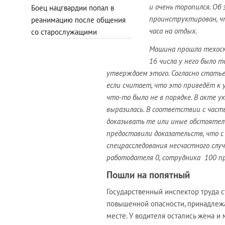
и очень торопился. Об
Боец нацгвардии попал в
проинструктирован, чт
реанимацию после общения
часа на отдых.
со старослужащими
Машина прошла техосм
16 числа у него было 
утверждаем этого. Согласно статье
если считает, что это приведёт к у
что-то было не в порядке. В акте у
выразилась. В соответствии с част
доказывать те или иные обстоятель
предоставили доказательств, что с
спецрасследования несчастного слу
работодателя 0, сотрудника 100 п
Пошли на попятный
Государственный инспектор труда с
повышенной опасности, принадлежа
месте. У водителя остались жена и