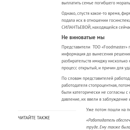
выплатить семье погибшего морал
Однако, спустя какое-то время, фир
подала иск в отношении госинспекц
СИЛАНТЬЕВОЙ, находящейся сейчас 
Не виноватые мы
Представители ТОО «Foodmaster» п
информация до вынесения решения 
разбирательств имиджу нисколько 
процесс открытый, и причин для уд
По словам представителей работода
работодателя стопроцентная, потом
были категорически не согласны с
давление, их ввели в заблуждение и
Уже потом пошли на п
ЧИТАЙТЕ ТАКЖЕ
«Работодатель обеспеч
труде. Ему также была 