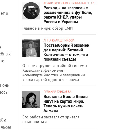
АНАЛИТИЧЕСКАЯ СЛУЖБА RATEL.KZ
Расходы на «взрослые
развлечения» в футболе,
нет и
ракета КНДР, удары
России и Украины
Главное в мире: обзор СМИ
АННА КАЛАШНИКОВА
Поствыборный экзамен
я
для партий: Виталий
дебных
Колточник — о том, что
показали съезды
что
О перезагрузке партийной системы
Казахстана, феномене
«семипартийности» и завершении
эпохи партий одного человека
м они
лось
ГУЛЬНАР ТАНКАЕВА
Выставки Билла Виолы
ищут на картах мира.
Теперь нужно искать
Алматы
Его работы заставляют зрителя
К о
остановиться
 числа