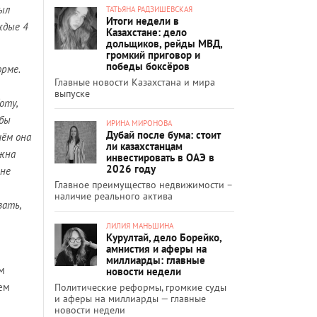
был
ТАТЬЯНА РАДЗИШЕВСКАЯ
Итоги недели в
ждые 4
Казахстане: дело
дольщиков, рейды МВД,
громкий приговор и
победы боксёров
рме.
Главные новости Казахстана и мира
выпуске
оту,
 бы
ИРИНА МИРОНОВА
Дубай после бума: стоит
чём она
ли казахстанцам
лжна
инвестировать в ОАЭ в
2026 году
 не
Главное преимущество недвижимости –
наличие реального актива
зать,
ЛИЛИЯ МАНЬШИНА
Курултай, дело Борейко,
амнистия и аферы на
миллиарды: главные
ом
новости недели
ем
Политические реформы, громкие суды
и аферы на миллиарды — главные
новости недели