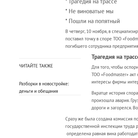
* Трагедия на трассе
* Не виноватые мы
* Пошли на попятный
В четверг, 10 ноября, в специали
поставил точку в споре ТОО «Foodm
погибшего сотрудника предприятия
Трагедия на трасс
ЧИТАЙТЕ ТАКЖЕ
Для того, чтобы оспо
ТОО «Foodmaster» акт 
интересы фирмы интер
Разборки в новостройке:
деньги и обещания
Вкратце история спора
произошла авария. Гр
дороги и загорелся. Во
Сразу же была создана комиссия п
государственной инспекции труда ре
определена равная вина работодате