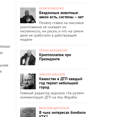
ЮЛИЯ КОВАЛЕНКО
Бездомные животные:
закон есть, системы – нет
Почему ставка на массовое
уничтожение не снижает ни
численность, ни риски, и что на самом
деле не сработало в действующей
модели
стного
РОМАН АЛЬМАНСКИЙ
не
Криптоплатеж при
Президенте
льном
т
АЛЕКСЕЙ АЛЕКСЕЕВ
Казахстан в ДТП каждый
год теряет небольшой
город
Главный редактор журнала «За рулём»
комментирует ДТП на Аль-Фараби
ВЯЧЕСЛАВ ЩЕКУНСКИХ
В чьих интересах бомбили
КТК?