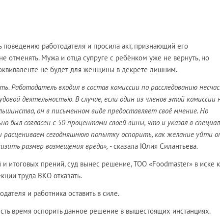
ь поведению работодателя и просила акт, признающий его
е отменять. Мужа и отца супруге с ребёнком уже не вернуть, но
квиваленте не будет для женщины в декрете лишним.
ь. Работодатель входил в состав комиссии по расследованию несча
рудовой деятельностью. В случае, если один из членов этой комиссии 
ольшинства, он в письменном виде предоставляет своё мнение. Но
но был согласен с 50 процентами своей вины, что и указал в специа
Мы расцениваем сегодняшнюю попытку оспорить, как желание уйти о
изить размер возмещения вреда»,
- сказала Юлия Силантьева.
и итоговых прений, суд вынес решение, ТОО «Foodmaster» в иске к
кции труда ВКО отказать.
одателя и работника оставить в силе.
есть время оспорить данное решение в вышестоящих инстанциях.