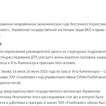
зированном межрайонном экономическом суде Восточного Казахстана
aster», Управления государственной инспекции труда ВКО и вдовы
.
е
рить подписанный руководителем одного из структурных подраздел
спецрасследования ДТП, унесшего жизнь водителя грузовика, защи
есы в Усть-Каменогорск приехали пять человек.
 такова: 16 июля 16 июля 2016 года на трассе Усть-Каменогорск – 
узовик ТОО «Foodmaster» под управлением Ивана СИЛАНТЬЕВА выле
дитель погиб.
од председательством государственного инспектора Управления
гиона. Результатом этого расследования стал акт, в котором была
ля и работника в трагедии. А значит, ТОО «Foodmaster» обязан был