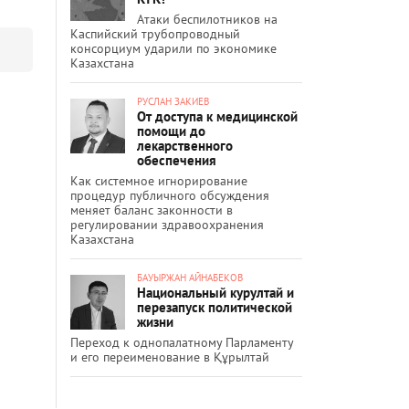
Атаки беспилотников на
Каспийский трубопроводный
консорциум ударили по экономике
Казахстана
РУСЛАН ЗАКИЕВ
От доступа к медицинской
помощи до
лекарственного
обеспечения
Как системное игнорирование
процедур публичного обсуждения
меняет баланс законности в
регулировании здравоохранения
Казахстана
БАУЫРЖАН АЙНАБЕКОВ
Национальный курултай и
перезапуск политической
жизни
Переход к однопалатному Парламенту
и его переименование в Құрылтай