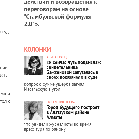
действий и возвращения к
переговорам на основе
“Стамбульской формулы
2.0”».
 суд
КОЛОНКИ
АЛИСА ГРАНД
«Я сейчас чуть подвисла»:
свидетельница
ений
Бажкеновой запуталась в
щать
своих показаниях в суде
Вопрос о сумме ущерба загнал
Масальскую в угол
Семей
тел с
ОЛЕСЯ ШЛЕПНЕВА
Город будущего построят
в Алатауском районе
Алматы
Что увидели журналисты во время
пресс-тура по району