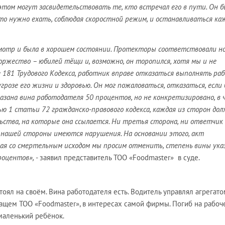
 этом могут засвидетельствовать те, кто встречал его в пути. Он 
о нужно ехать, соблюдая скоростной режим, и останавливаться ка
отр и была в хорошем состоянии. Протекторы соответствовали но
торжество – юбилей тёщи и, возможно, он торопился, хотя мы и не
 181 Трудового Кодекса, работник вправе отказаться выполнять раб
грозе его жизни и здоровью. Он мог пожаловаться, отказаться, если
казана вина работодателя 50 процентов, но не конкретизировано, в 
ью 1 статьи 72 гражданско-правового кодекса, каждая из сторон до
ства, на которые она ссылается. Ни третья сторона, ни ответчик
 нашей стороны имеются нарушения. На основании этого, акт
чая со смертельным исходом мы просим отменить, степень вины ука
роцентов»,
- заявил представитель ТОО «Foodmaster» в суде.
тоял на своём. Вина работодателя есть. Водитель управлял агрегат
щем ТОО «Foodmaster», в интересах самой фирмы. Погиб на рабоч
 маленький ребёнок.