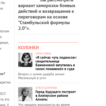
 На
вариант заморозки боевых
ее
действий и возвращения к
переговорам на основе
“Стамбульской формулы
2.0”».
 потом
о
дные,
КОЛОНКИ
ы
АЛИСА ГРАНД
«Я сейчас чуть подвисла»:
свидетельница
Бажкеновой запуталась в
своих показаниях в суде
им?
Вопрос о сумме ущерба загнал
Масальскую в угол
нкретно
ОЛЕСЯ ШЛЕПНЕВА
Город будущего построят
2013
в Алатауском районе
Алматы
еть это
Что увидели журналисты во время
ием. У