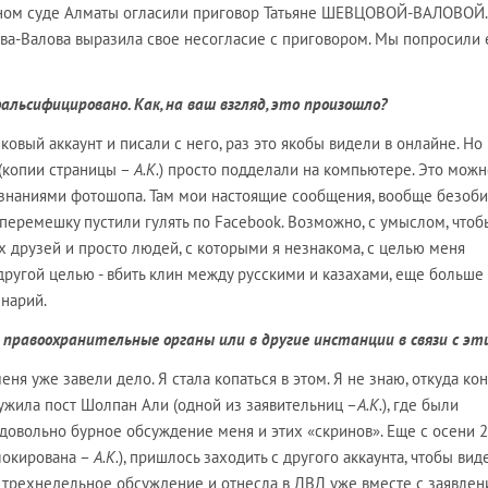
йоном суде Алматы огласили приговор Татьяне ШЕВЦОВОЙ-ВАЛОВОЙ.
ва-Валова выразила свое несогласие с приговором. Мы попросили 
альсифицировано. Как, на ваш взгляд, это произошло?
йковый аккаунт и писали с него, раз это якобы видели в онлайне. Но
 (копии страницы –
А.К.
) просто подделали на компьютере. Это можн
 знаниями фотошопа. Там мои настоящие сообщения, вообще безоби
перемешку пустили гулять по Facebook. Возможно, с умыслом, чтоб
 друзей и просто людей, с которыми я незнакома, с целью меня
 другой целью - вбить клин между русскими и казахами, еще больше
енарий.
в правоохранительные органы или в другие инстанции в связи с эт
меня уже завели дело. Я стала копаться в этом. Я не знаю, откуда ко
аружила пост Шолпан Али (одной из заявительниц –
А.К.
), где были
довольно бурное обсуждение меня и этих «скринов». Еще с осени 
блокирована –
А.К.
), пришлось заходить с другого аккаунта, чтобы вид
ли трехнедельное обсуждение и отнесла в ДВД уже вместе с заявлен