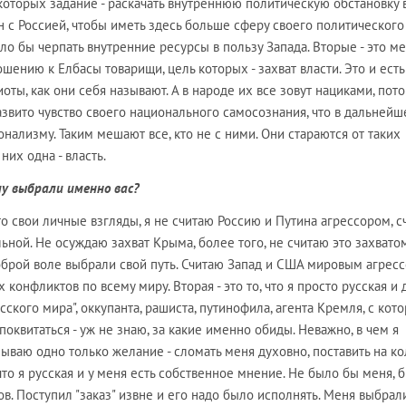
 которых задание - раскачать внутреннюю политическую обстановку 
н с Россией, чтобы иметь здесь больше сферу своего политического
ло бы черпать внутренние ресурсы в пользу Запада. Вторые - это м
ению к Елбасы товарищи, цель которых - захват власти. Это и есть
ты, как они себя называют. А в народе их все зовут нациками, пото
звито чувство своего национального самосознания, что в дальнейш
нализму. Таким мешают все, кто не с ними. Они стараются от таких
них одна - власть.
му выбрали именно вас?
то свои личные взгляды, я не считаю Россию и Путина агрессором, 
ной. Не осуждаю захват Крыма, более того, не считаю это захватом
оброй воле выбрали свой путь. Считаю Запад и США мировым агресс
онфликтов по всему миру. Вторая - это то, что я просто русская и 
ского мира", оккупанта, рашиста, путинофила, агента Кремля, с кот
оквитаться - уж не знаю, за какие именно обиды. Неважно, в чем я
зываю одно только желание - сломать меня духовно, поставить на ко
, что я русская и у меня есть собственное мнение. Не было бы меня, 
ов. Поступил "заказ" извне и его надо было исполнять. Меня выбрал