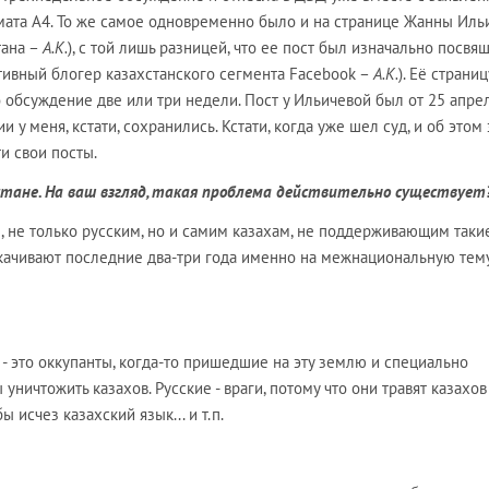
мата А4. То же самое одновременно было и на странице Жанны Иль
тана –
А.К.
), с той лишь разницей, что ее пост был изначально посвя
активный блогер казахстанского сегмента Facebook –
А.К.
). Её страниц
о обсуждение две или три недели. Пост у Ильичевой был от 25 апре
пии у меня, кстати, сохранились. Кстати, когда уже шел суд, и об этом
и свои посты.
хстане. На ваш взгляд, такая проблема действительно существует
ем, не только русским, но и самим казахам, не поддерживающим таки
скачивают последние два-три года именно на межнациональную тем
е - это оккупанты, когда-то пришедшие на эту землю и специально
уничтожить казахов. Русские - враги, потому что они травят казахов
ы исчез казахский язык... и т.п.