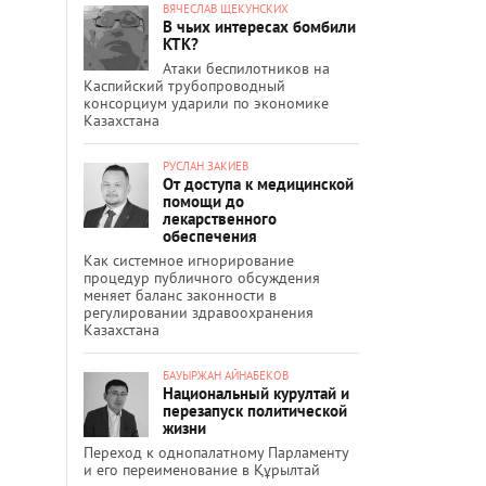
ВЯЧЕСЛАВ ЩЕКУНСКИХ
В чьих интересах бомбили
КТК?
Атаки беспилотников на
Каспийский трубопроводный
консорциум ударили по экономике
Казахстана
РУСЛАН ЗАКИЕВ
От доступа к медицинской
помощи до
лекарственного
обеспечения
Как системное игнорирование
процедур публичного обсуждения
меняет баланс законности в
регулировании здравоохранения
Казахстана
БАУЫРЖАН АЙНАБЕКОВ
Национальный курултай и
перезапуск политической
жизни
Переход к однопалатному Парламенту
и его переименование в Құрылтай