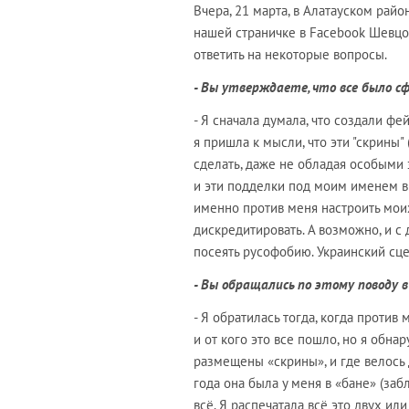
Вчера, 21 марта, в Алатауском ра
нашей страничке в Facebook Шевцо
ответить на некоторые вопросы.
- Вы утверждаете, что все было сф
- Я сначала думала, что создали фе
я пришла к мысли, что эти "скрины"
сделать, даже не обладая особыми
и эти подделки под моим именем в
именно против меня настроить моих
дискредитировать. А возможно, и с
посеять русофобию. Украинский сц
- Вы обращались по этому поводу 
- Я обратилась тогда, когда против 
и от кого это все пошло, но я обн
размещены «скрины», и где велось 
года она была у меня в «бане» (за
всё. Я распечатала всё это двух и