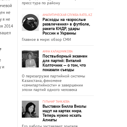
пресс-тура по району
ичевой
щен не
АНАЛИТИЧЕСКАЯ СЛУЖБА RATEL.KZ
у я не
Расходы на «взрослые
развлечения» в футболе,
ля 2014
ракета КНДР, удары
 зашел
России и Украины
Главное в мире: обзор СМИ
?
АННА КАЛАШНИКОВА
Поствыборный экзамен
е
для партий: Виталий
Колточник — о том, что
у и
показали съезды
О перезагрузке партийной системы
Казахстана, феномене
«семипартийности» и завершении
эпохи партий одного человека
ГУЛЬНАР ТАНКАЕВА
Выставки Билла Виолы
ищут на картах мира.
Теперь нужно искать
Алматы
Его работы заставляют зрителя