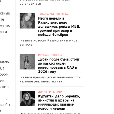
в
остановиться
естные
ТАТЬЯНА РАДЗИШЕВСКАЯ
Итоги недели в
 те
Казахстане: дело
му что
дольщиков, рейды МВД,
громкий приговор и
ем и
победы боксёров
Главные новости Казахстана и мира
выпуске
ИРИНА МИРОНОВА
Дубай после бума: стоит
считаю
ли казахстанцам
инвестировать в ОАЭ в
, а
2026 году
ором,
Главное преимущество недвижимости –
для
наличие реального актива
орыми
ЛИЛИЯ МАНЬШИНА
Курултай, дело Борейко,
лени,
амнистия и аферы на
миллиарды: главные
был бы
новости недели
и
Политические реформы, громкие суды