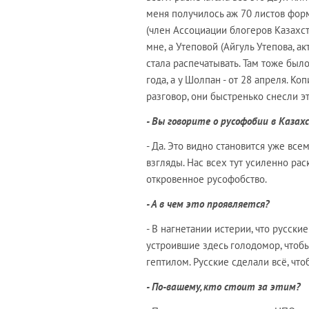
меня получилось аж 70 листов фор
(член Ассоциации блогеров Казахс
мне, а Утеповой (Айгуль Утепова, 
стала распечатывать. Там тоже был
года, а у Шолпан - от 28 апреля. Ко
разговор, они быстренько снесли эт
- Вы говорите о русофобии в Каза
- Да. Это видно становится уже вс
взгляды. Нас всех тут усиленно ра
откровенное русофобство.
- А в чем это проявляется?
- В нагнетании истерии, что русски
устроившие здесь голодомор, чтобы 
гептилом. Русские сделали всё, чтоб
- По-вашему, кто стоит за этим?