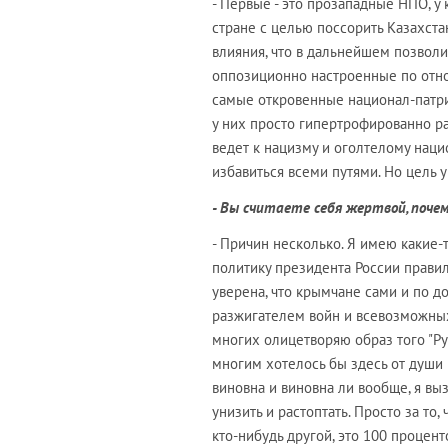
- Первые - это прозападные НПО, у
стране с целью поссорить Казахста
влияния, что в дальнейшем позволи
оппозиционно настроенные по отнош
самые откровенные национал-патрио
у них просто гипертрофированно ра
ведет к нацизму и оголтелому нацио
избавиться всеми путями. Но цель у 
- Вы считаете себя жертвой, поче
- Причин несколько. Я имею какие-
политику президента России правиль
уверена, что крымчане сами и по д
разжигателем войн и всевозможных к
многих олицетворяю образ того "Рус
многим хотелось бы здесь от души п
виновна и виновна ли вообще, я вы
унизить и растоптать. Просто за то
кто-нибудь другой, это 100 процент