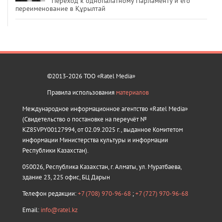
Переход к однопалатному Парламенту и его
переименование в Құрылтай
©2013-2026 ТОО «Ratel Media»
Правила использования
материалов
Международное информационное агентство «Ratel Media»
(Свидетельство о постановке на переучёт №
KZ85VPY00127994, от 02.09.2025 г., выданное Комитетом
информации Министерства культуры и информации
Республики Казахстан).
050026, Республика Казахстан, г. Алматы, ул. Муратбаева,
здание 23, 225 офис, БЦ Дарын
Телефон редакции:
+7 (708) 970-96-68
;
+7 (727) 970-96-68
Email:
info@ratel.kz