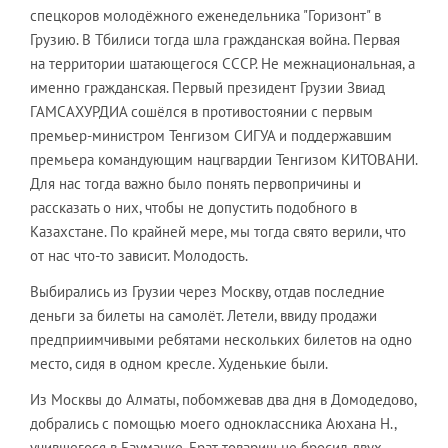
спецкоров молодёжного еженедельника "Горизонт" в
Грузию. В Тбилиси тогда шла гражданская война. Первая
на территории шатающегося СССР. Не межнациональная, а
именно гражданская. Первый президент Грузии Звиад
ГАМСАХУРДИА сошёлся в противостоянии с первым
премьер-министром Тенгизом СИГУА и поддержавшим
премьера командующим нацгвардии Тенгизом КИТОВАНИ.
Для нас тогда важно было понять первопричины и
рассказать о них, чтобы не допустить подобного в
Казахстане. По крайней мере, мы тогда свято верили, что
от нас что-то зависит. Молодость.
Выбирались из Грузии через Москву, отдав последние
деньги за билеты на самолёт. Летели, ввиду продажи
предприимчивыми ребятами нескольких билетов на одно
место, сидя в одном кресле. Худенькие были.
Из Москвы до Алматы, побомжевав два дня в Домодедово,
добрались с помощью моего одноклассника Аюхана Н.,
учившегося в Бауманке. Брат-товарищ не бросил двух