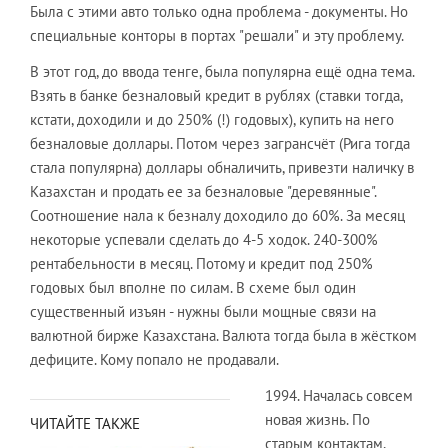
Была с этими авто только одна проблема - документы. Но
специальные конторы в портах "решали" и эту проблему.
В этот год, до ввода тенге, была популярна ещё одна тема.
Взять в банке безналовый кредит в рублях (ставки тогда,
кстати, доходили и до 250% (!) годовых), купить на него
безналовые доллары. Потом через загрансчёт (Рига тогда
стала популярна) доллары обналичить, привезти наличку в
Казахстан и продать ее за безналовые "деревянные".
Соотношение нала к безналу доходило до 60%. За месяц
некоторые успевали сделать до 4-5 ходок. 240-300%
рентабельности в месяц. Потому и кредит под 250%
годовых был вполне по силам. В схеме был один
существенный изъян - нужны были мощные связи на
валютной бирже Казахстана. Валюта тогда была в жёстком
дефиците. Кому попало не продавали.
1994. Началась совсем
новая жизнь. По
ЧИТАЙТЕ ТАКЖЕ
старым контактам,