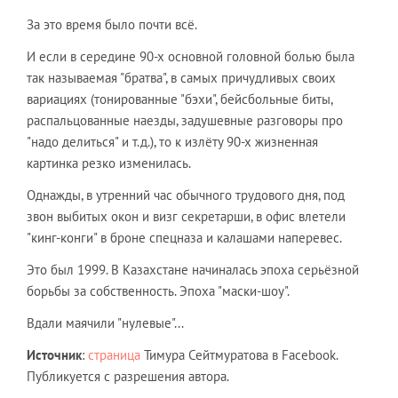
За это время было почти всё.
И если в середине 90-х основной головной болью была
так называемая "братва", в самых причудливых своих
вариациях (тонированные "бэхи", бейсбольные биты,
распальцованные наезды, задушевные разговоры про
"надо делиться" и т.д.), то к излёту 90-х жизненная
картинка резко изменилась.
Однажды, в утренний час обычного трудового дня, под
звон выбитых окон и визг секретарши, в офис влетели
"кинг-конги" в броне спецназа и калашами наперевес.
Это был 1999. В Казахстане начиналась эпоха серьёзной
борьбы за собственность. Эпоха "маски-шоу".
Вдали маячили "нулевые"...
Источник
:
страница
Тимура Сейтмуратова в Facebook.
Публикуется с разрешения автора.