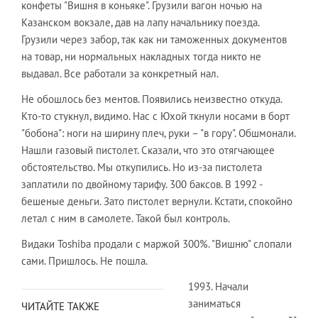
конфеты "Вишня в коньяке". Грузили вагон ночью на
Казанском вокзале, дав на лапу начальнику поезда.
Грузили через забор, так как ни таможенных документов
на товар, ни нормальных накладных тогда никто не
выдавал. Все работали за конкретный нал.
Не обошлось без ментов. Появились неизвестно откуда.
Кто-то стукнул, видимо. Нас с Юхой ткнули носами в борт
"бобона": ноги на ширину плеч, руки – "в гору". Обшмонали.
Нашли газовый пистолет. Сказали, что это отягчающее
обстоятельство. Мы откупились. Но из-за пистолета
заплатили по двойному тарифу. 300 баксов. В 1992 -
бешеные деньги. Зато пистолет вернули. Кстати, спокойно
летал с ним в самолете. Такой был контроль.
Видаки Toshiba продали с маржой 300%. "Вишню" слопали
сами. Пришлось. Не пошла.
1993. Начали
заниматься
ЧИТАЙТЕ ТАКЖЕ