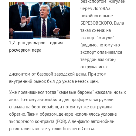
реэкспортом "жигулей"
через ЛогоВАЗ
покойного ныне
БЕРЕЗОВСКОГО. Была
такая схема: на
экспорт "жигули"
2,2 трлн долларов – одним
(видимо, потому что
росчерком пера
экспорт оплачивался
твёрдой валютой)
отгружались с
дисконтом от базовой заводской цены. При этом
внутренний рынок был до ужаса ненасыщен.
Уже появившиеся тогда "кэшевые бароны" жаждали новых
авто. Поэтому автомобили для проформы загружали
сначала на борт корабля, а потом тут же выгружали
обратно. Таким образом, де-юре исполнялось условие
экспортного контракта (FOB). А де-факто автомобили
разлетались во все уголки бывшего Союза.