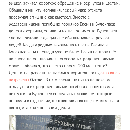
вышел, зачитал короткое обращение и вернулся к цветам.
Объявили минуту молчания, первый удар отсчёта
прозвучал в тишине как выстрел. Вместе с
родственницами погибших горняков Басин и Булекпаев
донесли корзины, оставили их на постаменте. Булекпаев
слегка поклонился, а дальше оба двинулись прочь от
людей. Когда у родных закончились цветы, Басина и
Булекпаева на площади уже не было. Басин не произнёс
ни слова, не остановился поговорить с родственниками,
может, побоялся, что с него спросят 200 млн тенге?
Деньги, направленные на благотворительность,
оказались
потрачены
Qarmet. За это время так никто не пояснил,
отдадут ли их родственниками погибших горняков или
нет. Басин и Булекпаев вернулись к машинам, которые
оставили в отдалении, проговорив дольше, чем возлагали
цветы, и уехали по своим делам.