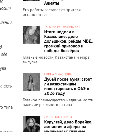
ва
Алматы
носит
Его работы заставляют зрителя
остановиться
шений,
ТАТЬЯНА РАДЗИШЕВСКАЯ
Итоги недели в
Казахстане: дело
дольщиков, рейды МВД,
громкий приговор и
б
победы боксёров
 где
Главные новости Казахстана и мира
выпуске
уда
ИРИНА МИРОНОВА
Дубай после бума: стоит
ли казахстанцам
а есть
инвестировать в ОАЭ в
2026 году
Главное преимущество недвижимости –
наличие реального актива
о типа
ЛИЛИЯ МАНЬШИНА
Курултай, дело Борейко,
амнистия и аферы на
миллиарды: главные
одства.