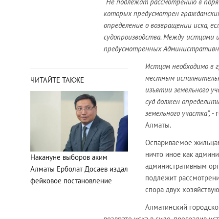
“Не подлежат рассмотрению в поря
которых предусмотрен гражданским
определение о возвращении иска, е
судопроизводства. Между истцами 
предусмотренных Административны
Истцам необходимо в г
местным исполнительн
ЧИТАЙТЕ ТАКЖЕ
изъятии земельного уч
суд должен определить
земельного участка”, -
Алматы.
Оспариваемое жильцам
ничто иное как админи
Накануне выборов аким
административным орг
Алматы Ерболат Досаев издал
подлежит рассмотрени
фейковое постановление
спора двух хозяйствую
Алматинский городской
возврате иска в силе, преградив и