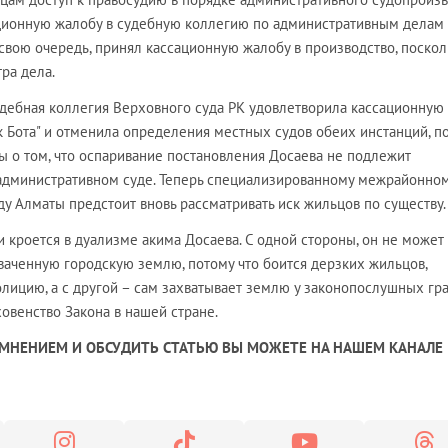
ационную жалобу в судебную коллегию по административным делам
 свою очередь, принял кассационную жалобу в производство, поскол
ра дела.
судебная коллегия Верховного суда РК удовлетворила кассационную
 Бота" и отменила определения местных судов обеих инстанций, п
 о том, что оспаривание постановления Досаева не подлежит
административном суде. Теперь специализированному межрайонно
у Алматы предстоит вновь рассматривать иск жильцов по существу.
и кроется в дуализме акима Досаева. С одной стороны, он не может
ваченную городскую землю, потому что боится дерзких жильцов,
лицию, а с другой – сам захватывает землю у законопослушных гр
овенство Закона в нашей стране.
МНЕНИЕМ И ОБСУДИТЬ СТАТЬЮ ВЫ МОЖЕТЕ НА НАШЕМ КАНАЛЕ