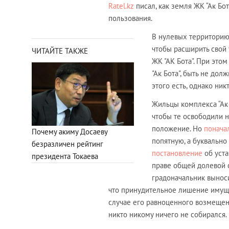
Ratel.kz
писал, как земля ЖК “Ак Бо
пользования.
В нулевых территорию,
чтобы расширить свой 
ЧИТАЙТЕ ТАКЖЕ
ЖК "АК Бота". При это
"Ак Бота", быть не до
этого есть, однако ни
Жильцы комплекса “Ак
чтобы те освободили н
положение. Но
понача
Почему акиму Досаеву
попятную, а буквальн
безразличен рейтинг
постановление
об уста
президента Токаева
праве общей долевой 
градоначальник выноси
что принудительное лишение имущес
случае его равноценного возмещени
никто никому ничего не собирался.