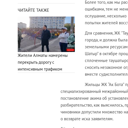
Более того, как мы ра
ошибками, тем не мен
ЧИТАЙТЕ ТАКЖЕ
ослушание, несколько
попытки жителей восст
Для сравнения, ЖК "Та
города, и должна был
земельными ресурсами
Шатыр” в октябре прош
Жители Алматы намерены
сплоченные таушатыро
перекрыть дорогу с
сносить незаконное ог
интенсивным трафиком
вместе судисполнителя
Жильцы ЖК “Ак Бота” 
специализированный межрайонный 
постановление акима об установле
разбирательство, как выяснилось, 
чиновники допустили множество на
о возврате иска заявителям.