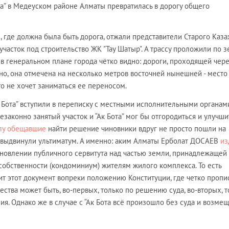
та” в Медеуском районе Алматы превратилась в дорогу общего
 где должна была быть дорога, отжали представители Старого Казах
участок под строительство ЖК "Тау Шатыр". А трассу проложили по 
м в генеральном плане города чётко видно: дороги, проходящей чер
лжно, она отмечена на несколько метров восточней нынешней - место
кто не хочет заниматься ее переносом.
 Бота” вступили в переписку с местными исполнительными органами
езаконно занятый участок и “Ак Бота” мог бы отгородиться и улучши
лу обещавшие
найти решение чиновники вдруг не просто пошли на
о выдвинули ультиматум. А именно: аким Алматы Ерболат ДОСАЕВ
из
новлении публичного сервитута над частью земли, принадлежащей
собственности (кондоминиум) жителям жилого комплекса. То есть
т этот документ вопреки положению Конституции, где четко пропи
тва может быть, во-первых, только по решению суда, во-вторых, т
я. Однако же в случае с “Ак Бота всё произошло без суда и возмещ