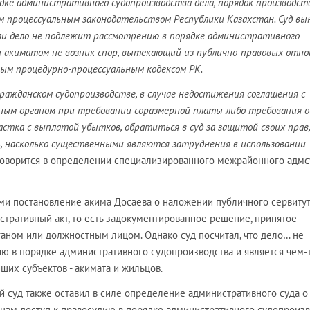
дке административного судопроизводства дела, порядок производст
 процессуальным законодательством Республики Казахстан. Суд вы
сли дело не подлежит рассмотрению в порядке административного
и акиматом не возник спор, вытекающий из публично-правовых отно
м процедурно-процессуальным кодексом РК.
ражданском судопроизводстве, в случае недостижения соглашения с
ым органом при требовании соразмерной платы либо требования о
астка с выплатой убытков, обратиться в суд за защитой своих прав,
, насколько существенными являются затруднения в использовании
говорится в определении специализированного межрайонного адмс
и постановление акима Досаева о наложении публичного сервитут
стративный акт, то есть задокументированное решение, принятое
аном или должностным лицом. Однако суд посчитал, что дело… не
ю в порядке административного судопроизводства и является чем-т
щих субъектов - акимата и жильцов.
 суд также оставил в силе определение административного суда о
стцам доступ к правосудию в порядке административного судопроизв