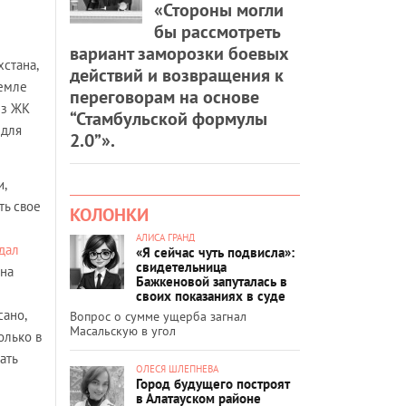
«Стороны могли
бы рассмотреть
вариант заморозки боевых
стана,
действий и возвращения к
земле
переговорам на основе
ез ЖК
“Стамбульской формулы
 для
2.0”».
,
ть свое
КОЛОНКИ
АЛИСА ГРАНД
дал
«Я сейчас чуть подвисла»:
свидетельница
 на
Бажкеновой запуталась в
своих показаниях в суде
сано,
Вопрос о сумме ущерба загнал
Масальскую в угол
олько в
ать
ОЛЕСЯ ШЛЕПНЕВА
Город будущего построят
в Алатауском районе