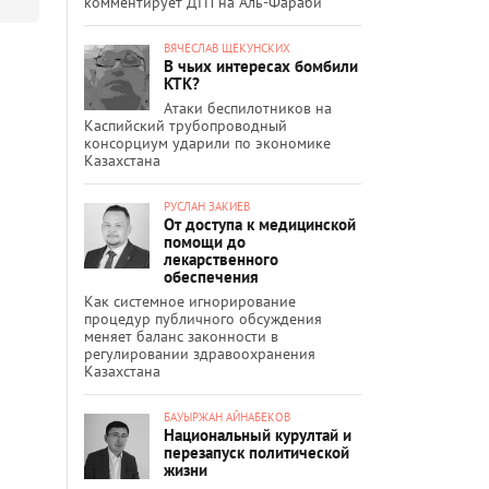
комментирует ДТП на Аль-Фараби
ВЯЧЕСЛАВ ЩЕКУНСКИХ
В чьих интересах бомбили
КТК?
Атаки беспилотников на
Каспийский трубопроводный
консорциум ударили по экономике
Казахстана
РУСЛАН ЗАКИЕВ
От доступа к медицинской
помощи до
лекарственного
обеспечения
Как системное игнорирование
процедур публичного обсуждения
меняет баланс законности в
регулировании здравоохранения
Казахстана
БАУЫРЖАН АЙНАБЕКОВ
Национальный курултай и
перезапуск политической
жизни