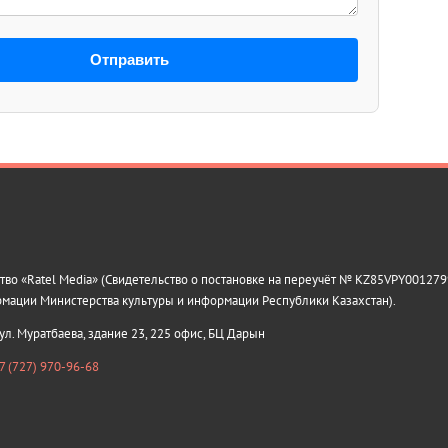
Отправить
о «Ratel Media» (Свидетельство о постановке на переучёт № KZ85VPY0012799
рмации Министерства культуры и информации Республики Казахстан).
 ул. Муратбаева, здание 23, 225 офис, БЦ Дарын
7 (727) 970-96-68