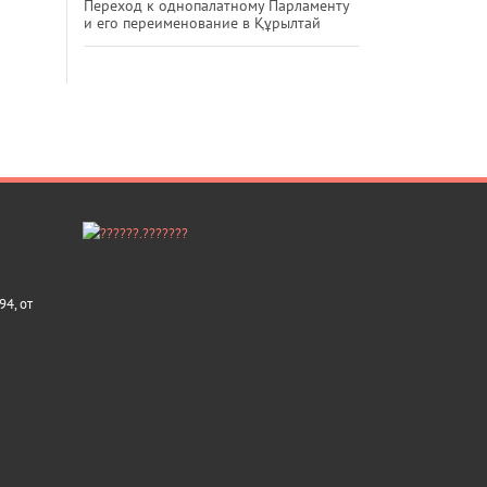
Переход к однопалатному Парламенту
и его переименование в Құрылтай
4, от