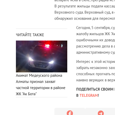
В результате жильцы подали касс
Верховного суда. Верховный суд, в
обнаружил основания для пересмот
Сегодня, 5 сентября, 
жалобу жильцов ЖК "Ак
ЧИТАЙТЕ ТАКЖЕ
ошибочными их доводы
рассмотрению дела в 
административному суд
Интерес к этой истори
забрать незаконно зах
способных прогнать по
Акимат Медеуского района
наивно верящих в верх
Алматы признал захват
частной территории в районе
ПОДЕЛИТЬСЯ СВОИМ 
ЖК "Ак Бота"
В
TELEGRAM
!