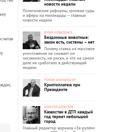
новости недели
Политические реформы, громкие суды
ьку
и аферы на миллиарды — главные
новости недели
ЮЛИЯ КОВАЛЕНКО
Бездомные животные:
осчитав
закон есть, системы – нет
Почему ставка на массовое
му
уничтожение не снижает ни
численность, ни риски, и что на самом
деле не сработало в действующей
модели
РОМАН АЛЬМАНСКИЙ
Криптоплатеж при
аждан,
Президенте
АЛЕКСЕЙ АЛЕКСЕЕВ
Казахстан в ДТП каждый
год теряет небольшой
город
Главный редактор журнала «За рулём»