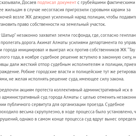
ссказывали, Досаев
подписал документ
с грубейшими фактическими
ее жильцам в случае несогласия пригрозили суровыми карами за
 ночей возле ЖК дежурил усиленный наряд полиции, чтобы подавит
ановить право собственности на земельный участок.
у Шатыр" незаконно захватил земли госфонда, где, согласно генплан
а пролегать дорога. Акимат Алматы усилиями департамента по упра
 города инициировал и выиграл иск против собственников ЖК “Тау
лого года, в ноябре судебное решение вступило в законную силу, н
вцы дали жесткий отпор судебным исполнителям и полиции, прие
раждение. Робкие городские власти и полицейские тут же ретирова
ми, не желая исполнять решение суда, имеющее силу закона.
предпочли акциям протеста коллективный административный иск в
административный суд города Алматы с целью отменить незаконн
нии публичного сервитута для организации проезда. Судебное
проходило весьма скрупулезно, в ходе процесса было установлено, 
рушений, однако в самом конце процесса суд вдруг вынес опреде