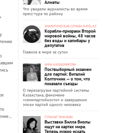
Алматы
Что увидели журналисты во время
пресс-тура по району
ь
АНАЛИТИЧЕСКАЯ СЛУЖБА RATEL.KZ
Корабли-призраки Второй
у
мировой войны, 48 часов
без воды и капибары у
влению
депутатов
Главное в мире за сутки
о
хавшим
АННА КАЛАШНИКОВА
Поствыборный экзамен
лись
для партий: Виталий
Колточник — о том, что
показали съезды
О перезагрузке партийной системы
ое
Казахстана, феномене
«семипартийности» и завершении
эпохи партий одного человека
что
ление…
ГУЛЬНАР ТАНКАЕВА
Выставки Билла Виолы
ищут на картах мира.
Теперь нужно искать