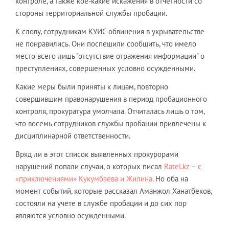
контроле, а также кое-какие искажения в отчетности со
стороны территориальной службы пробации.
К слову, сотрудникам КУИС обвинения в укрывательстве
не понравились. Они поспешили сообщить, что имело
место всего лишь "отсутствие отражения информации" о
преступлениях, совершенных условно осужденными.
Какие меры были приняты к лицам, повторно
совершившим правонарушения в период пробационного
контроля, прокуратура умолчала. Отчиталась лишь о том,
что восемь сотрудников службы пробации привлечены к
дисциплинарной ответственности.
Вряд ли в этот список выявленных прокурорами
нарушений попали случаи, о которых писал
Ratel.kz
–
с
«приключениями» Кукумбаева и Жилина
. Но оба на
момент событий, которые рассказал Аманжол Ханатбеков,
состояли на учете в службе пробации и до сих пор
являются условно осужденными.