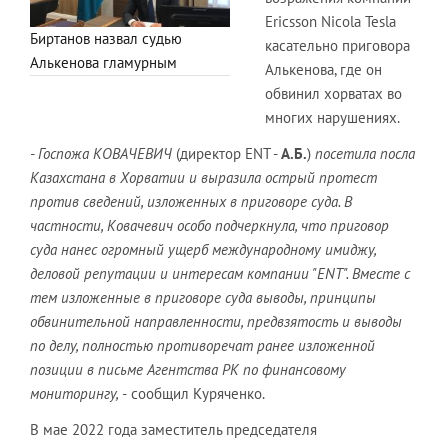
Ericsson Nicola Tesla
Биртанов назвал судью
касательно приговора
Алькенова гламурным
Алькенова, где он
обвинил хорватах во
многих нарушениях.
- Госпожа КОВАЧЕВИЧ
(директор ENT -
А.Б.
)
посетила посла
Казахстана в Хорватии и выразила острый протест
против сведений, изложенных в приговоре суда. В
частности, Ковачевич особо подчеркнула, что приговор
суда нанес огромный ущерб международному имиджу,
деловой репутации и интересам компании "ЕNT". Вместе с
тем изложенные в приговоре суда выводы, принципы
обвинительной направленности, предвзятость и выводы
по делу, полностью противоречат ранее изложенной
позиции в письме Агентства РК по финансовому
мониторингу, -
сообщил Куряченко.
В мае 2022 года заместитель председателя