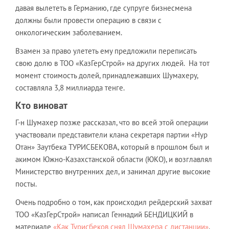
давая вылететь в Германию, где супруге бизнесмена
должны были провести операцию в связи с
онкологическим заболеванием.
Взамен за право улететь ему предложили переписать
свою долю в ТОО «КазГерСтрой» на других людей. На тот
момент стоимость долей, принадлежавших Шумахеру,
составляла 3,8 миллиарда тенге.
Кто виноват
Г-н Шумахер позже рассказал, что во всей этой операции
участвовали представители клана секретаря партии «Нур
Отан» Заутбека ТУРИСБЕКОВА, который в прошлом был и
акимом Южно-Казахстанской области (ЮКО), и возглавлял
Министерство внутренних дел, и занимал другие высокие
посты.
Очень подробно о том, как происходил рейдерский захват
ТОО «КазГерСтрой» написал Геннадий БЕНДИЦКИЙ в
материале
«Как Турисбеков снял Шумахера с дистанции»
.