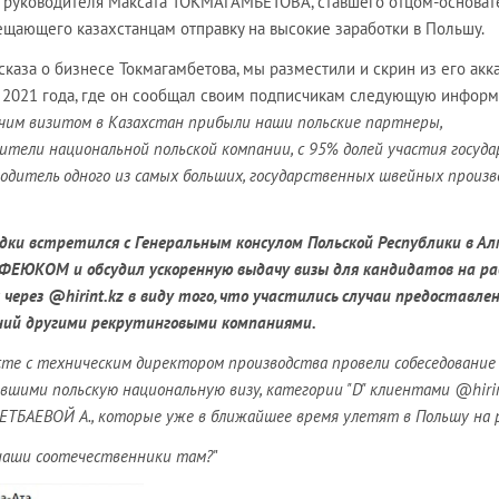
о руководителя Максата ТОКМАГАМБЕТОВА, ставшего отцом-основа
обещающего казахстанцам отправку на высокие заработки в Польшу.
каза о бизнесе Токмагамбетова, мы разместили и скрин из его акка
я 2021 года, где он сообщал своим подписчикам следующую инфор
бочим визитом в Казахстан прибыли наши польские партнеры,
ители национальной польской компании, с 95% долей участия госуда
одитель одного из самых больших, государственных швейных произв
здки встретился с Генеральным консулом Польской Республики в А
ФЕЮКОМ и обсудил ускоренную выдачу визы для кандидатов на р
ерез @hirint.kz в виду того, что участились случаи предоставле
ний другими рекрутинговыми компаниями.
сте с техническим директором производства провели собеседование
вшими польскую национальную визу, категории "D" клиентами @hirint
ТБАЕВОЙ А., которые уже в ближайшее время улетят в Польшу на 
 наши соотечественники там?
"