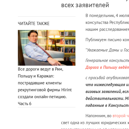
всех заявителей
В понедельник, 4 июля
консульства Республик
ЧИТАЙТЕ ТАКЖЕ
нашим расследованием 
Публикуем письмо кон
"
Уважаемые Дамы и Гос
Генеральное консульс
Дорога в Польшу ведёт
Все дороги ведут в Рим,
Польшу и Каражал:
с просьбой опубликоват
пострадавшие клиенты
что нижеследующая и
рекрутинговой фирмы Hirint
визовых заявлений, ес
создали онлайн-петицию.
действительности. Мы
Часть 6
поданные в Консульст
Напомним, во
второй ч
свет одна из лучших юридических 