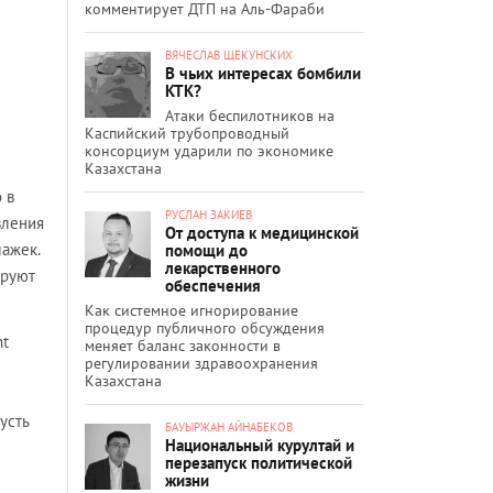
комментирует ДТП на Аль-Фараби
ВЯЧЕСЛАВ ЩЕКУНСКИХ
В чьих интересах бомбили
КТК?
Атаки беспилотников на
Каспийский трубопроводный
консорциум ударили по экономике
Казахстана
 в
РУСЛАН ЗАКИЕВ
вления
От доступа к медицинской
лажек.
помощи до
лекарственного
ируют
обеспечения
Как системное игнорирование
процедур публичного обсуждения
nt
меняет баланс законности в
регулировании здравоохранения
Казахстана
усть
БАУЫРЖАН АЙНАБЕКОВ
Национальный курултай и
перезапуск политической
жизни