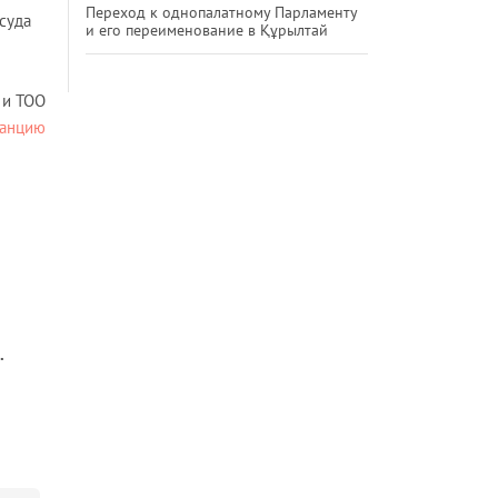
Переход к однопалатному Парламенту
суда
и его переименование в Құрылтай
 и ТОО
танцию
.