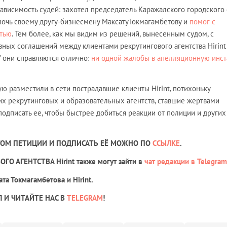
ависимость судей: захотел председатель Каражалского городского 
чь своему другу-бизнесмену МаксатуТокмагамбетову и
помог с
стью
. Тем более, как мы видим из решений, вынесенным судом, с
ных соглашений между клиентами рекрутингового агентства Hirint
" они справляются отлично:
ни одной жалобы в апелляционную инс
ю разместили в сети пострадавшие клиенты Hirint, потихоньку
их рекрутинговых и образовательных агентств, ставшие жертвами
одписать ее, чтобы быстрее добиться реакции от полиции и других
ТОМ ПЕТИЦИИ И ПОДПИСАТЬ ЕЁ МОЖНО ПО
ССЫЛКЕ
.
ОГО АГЕНТСТВА
Hirint
также могут зайти в
чат редакции в Telegram
та Токмагамбетова и Hirint
.
 И ЧИТАЙТЕ НАС В
TELEGRAM
!