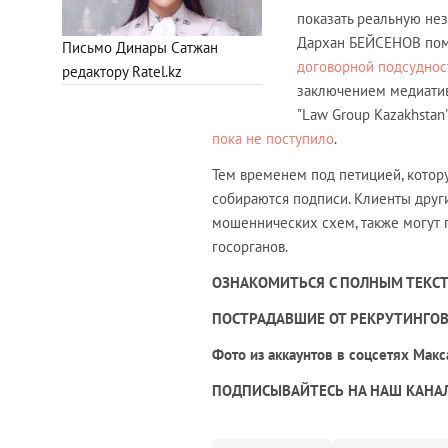
показать реальную нез
Дархан БЕЙСЕНОВ помо
Письмо Динары Сатжан
договорной подсудно
редактору Ratel.kz
заключением медиатив
"Law Group Kazakhstan
пока не поступило
.
Тем временем под петицией, котору
собираются подписи. Клиенты друг
мошеннических схем, также могут п
госорганов.
ОЗНАКОМИТЬСЯ С ПОЛНЫМ ТЕКС
ПОСТРАДАВШИЕ ОТ РЕКРУТИНГОВ
Фото из аккаунтов в соцсетях Макса
ПОДПИСЫВАЙТЕСЬ НА НАШ КАНАЛ