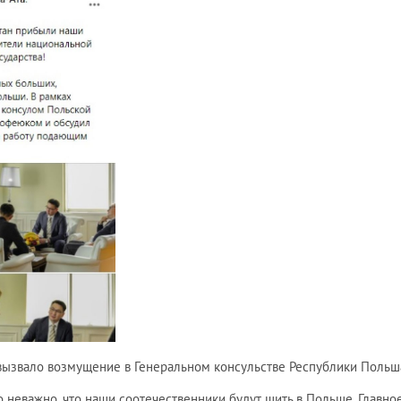
вызвало возмущение в Генеральном консульстве Республики Польш
 неважно, что наши соотечественники будут шить в Польше. Главное