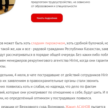
ов может быть хоть
сладким пирожочком
, хоть сдобной булочкой, но
такой же, как и все - рядовой гражданин Республики Казахстан, зая
удут рассматриваться в порядке общей очереди. Без каких-либо поб
ям менеджеров рекрутингового агентства Hirint, когда они гарант
изы.
дельник, 4 июля, в чате пострадавшие от действий сотрудников Hiri
по их заявлениям в правоохранительные органы стали звонить
 них появилась хоть и слабая, но надежда, что дело по фактам
й, которые они усматривают по отношению к себе, будут шить. И п
ми, но определённый оптимизм у пострадавших появился.
 реакции от Верховного суда. Возможно,
Жакип АСАНОВ
пытается