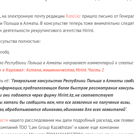
, на электронную почту редакции
Ratel.kz
пришло письмо от Генера
и Польша в Алматы. В консульстве теперь тоже внимательно следят
деятельности рекрутингового агентства Hirint.
сульства полностью:
пода,
тво Республики Польша в Алматы направляет комментарий к статье
 в Каражал: Астана, мошенничество, Hirint. Часть 2
ь её: "
Генеральное консульство Республики Польша в Алматы сооб
нформация, предполагающая более быстрое рассмотрение консул
ли они подаются через фирму Hirint.kz, не соответствует
 хотели бы сообщить вам, что все заявления на получение визы,
во, обрабатываются одинаково, одинаково для всех заявителей
".
асти
нашего расследования мы дали подробный расклад, как появил
компаний ТОО "Law Group Kazakhstan" и какие ещё компании