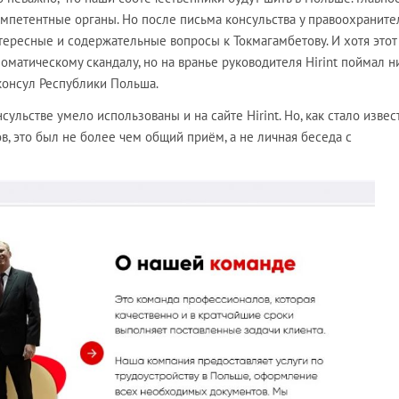
омпетентные органы. Но после письма консульства у правоохранит
тересные и содержательные вопросы к Токмагамбетову. И хотя этот
оматическому скандалу, но на вранье руководителя Hirint поймал н
консул Республики Польша.
нсульстве умело использованы и на сайте Hirint. Но, как стало извес
, это был не более чем общий приём, а не личная беседа с