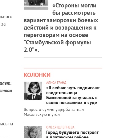
«Стороны могли
бы рассмотреть
льного
вариант заморозки боевых
 за
действий и возвращения к
переговорам на основе
“Стамбульской формулы
2.0”».
КОЛОНКИ
щает,
АЛИСА ГРАНД
«Я сейчас чуть подвисла»:
ьством
свидетельница
Бажкеновой запуталась в
своих показаниях в суде
Вопрос о сумме ущерба загнал
Масальскую в угол
ась на
ОЛЕСЯ ШЛЕПНЕВА
Город будущего построят
в Алатауском районе