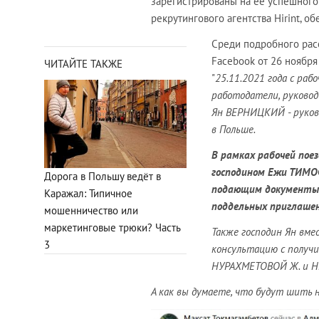
зарегистрированы на её успешног
рекрутингового агентства Hirint, 
Среди подробного расс
Facebook от 26 ноябр
ЧИТАЙТЕ ТАКЖЕ
"
25.11.2021 года с ра
работодатели, руковод
Ян ВЕРНИЦКИЙ - руков
в Польше.
В рамках рабочей пое
господином Ежи ТИМО
Дорога в Польшу ведёт в
подающим документы ч
Каражал: Типичное
поддельных приглаше
мошенничество или
маркетинговые трюки? Часть
Также господин Ян вме
3
консультацию с получи
НУРАХМЕТОВОЙ Ж. и НЕ
А как вы думаете, что будут шить