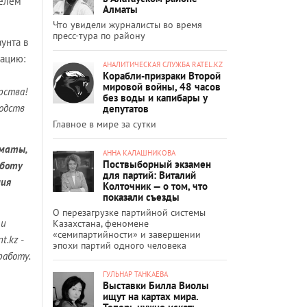
телем
Алматы
Что увидели журналисты во время
пресс-тура по району
унта в
мацию:
АНАЛИТИЧЕСКАЯ СЛУЖБА RATEL.KZ
Корабли-призраки Второй
мировой войны, 48 часов
рства!
без воды и капибары у
одств
депутатов
Главное в мире за сутки
лматы,
АННА КАЛАШНИКОВА
Поствыборный экзамен
аботу
для партий: Виталий
ния
Колточник — о том, что
показали съезды
О перезагрузке партийной системы
 и
Казахстана, феномене
«семипартийности» и завершении
.kz -
эпохи партий одного человека
работу.
ГУЛЬНАР ТАНКАЕВА
Выставки Билла Виолы
ищут на картах мира.