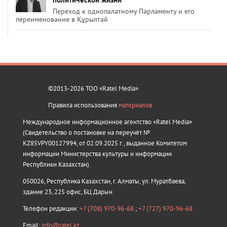
Переход к однопалатному Парламенту и его
переименование в Құрылтай
©2013-2026 ТОО «Ratel Media»
Правила использования
материалов
Международное информационное агентство «Ratel Media»
(Свидетельство о постановке на переучёт №
KZ85VPY00127994, от 02.09.2025 г., выданное Комитетом
информации Министерства культуры и информации
Республики Казахстан).
050026, Республика Казахстан, г. Алматы, ул. Муратбаева,
здание 23, 225 офис, БЦ Дарын
Телефон редакции:
+7 (708) 970-96-68
;
+7 (727) 970-96-68
Email:
info@ratel.kz