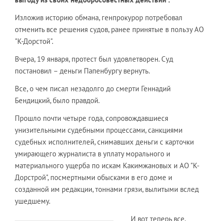
Изложив историю обмана, генпрокурор потребовал
отменить все решения судов, ранее принятые в пользу АО
"К-Дорстой".
Вчера, 19 января, протест был удовлетворен. Суд
постановил – деньги Папенбургу вернуть.
Все, о чем писал незадолго до смерти Геннадий
Бендицкий, было правдой.
Прошло почти четыре года, сопровождавшиеся
унизительными судебными процессами, санкциями
судебных исполнителей, снимавших деньги с карточки
умирающего журналиста в уплату морального и
материального ущерба по искам Какимжановых и АО "К-
Дорстрой", посмертными обысками в его доме и
созданной им редакции, тоннами грязи, вылитыми вслед
ушедшему.
И вот теперь все,