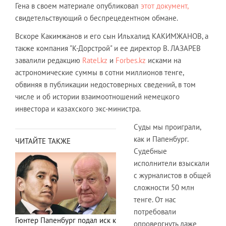
Гена в своем материале опубликовал
этот документ,
свидетельствующий о беспрецедентном обмане.
Вскоре Какимжанов и его сын Ильхалид КАКИМЖАНОВ, а
также компания "К-Дорстрой" и ее директор В. ЛАЗАРЕВ
завалили редакцию
Ratel.kz
и
Forbes.kz
исками на
астрономические суммы в сотни миллионов тенге,
обвиняя в публикации недостоверных сведений, в том
числе и об истории взаимоотношений немецкого
инвестора и казахского экс-министра.
Суды мы проиграли,
как и Папенбург.
ЧИТАЙТЕ ТАКЖЕ
Судебные
исполнители взыскали
с журналистов в общей
сложности 50 млн
тенге. От нас
потребовали
Гюнтер Папенбург подал иск к
опровергнуть даже