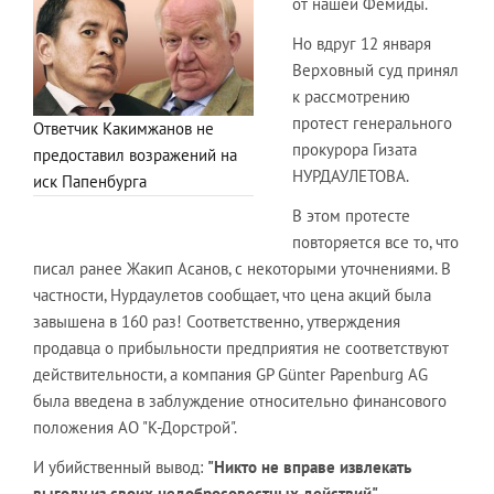
от нашей Фемиды.
Но вдруг 12 января
Верховный суд принял
к рассмотрению
протест генерального
Ответчик Какимжанов не
прокурора Гизата
предоставил возражений на
НУРДАУЛЕТОВА.
иск Папенбурга
В этом протесте
повторяется все то, что
писал ранее Жакип Асанов, с некоторыми уточнениями. В
частности, Нурдаулетов сообщает, что цена акций была
завышена в 160 раз! Соответственно, утверждения
продавца о прибыльности предприятия не соответствуют
действительности, а компания GP Günter Papenburg AG
была введена в заблуждение относительно финансового
положения АО "К-Дорстрой".
И убийственный вывод:
"Никто не вправе извлекать
выгоду из своих недобросовестных действий".