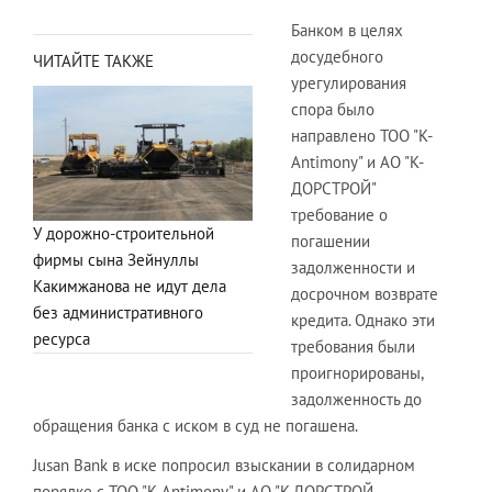
Банком в целях
досудебного
ЧИТАЙТЕ ТАКЖЕ
урегулирования
спора было
направлено ТОО "K-
Antimony" и АО "К-
ДОРСТРОЙ"
требование о
У дорожно-строительной
погашении
фирмы сына Зейнуллы
задолженности и
Какимжанова не идут дела
досрочном возврате
без административного
кредита. Однако эти
ресурса
требования были
проигнорированы,
задолженность до
обращения банка с иском в суд не погашена.
Jusan Bank в иске попросил взыскании в солидарном
порядке с ТОО "K-Antimony" и АО "К-ДОРСТРОЙ