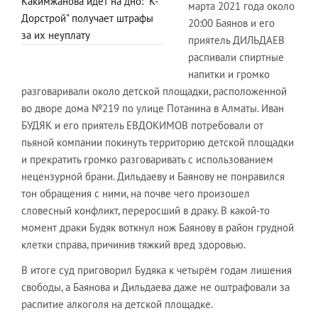
Какимжанова идёт на дно: "К-
марта 2021 года около
Дорстрой" получает штрафы
20:00 Баянов и его
за их неуплату
приятель ДИЛЬДАЕВ
распивали спиртные
напитки и громко
разговаривали около детской площадки, расположенной
во дворе дома №219 по улице Потанина в Алматы. Иван
БУДЯК и его приятель ЕВДОКИМОВ потребовали от
пьяной компании покинуть территорию детской площадки
и прекратить громко разговаривать с использованием
нецензурной брани. Дильдаеву и Баянову не понравился
тон обращения с ними, на почве чего произошел
словесный конфликт, переросший в драку. В какой-то
момент драки Будяк воткнул нож Баянову в район грудной
клетки справа, причинив тяжкий вред здоровью.
В итоге суд приговорил Будяка к четырём годам лишения
свободы, а Баянова и Дильдаева даже не оштрафовали за
распитие алкоголя на детской площадке.