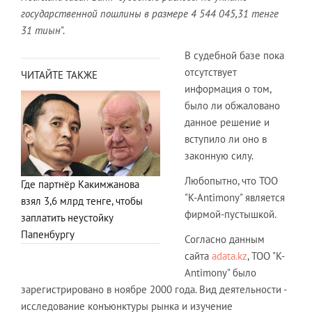
государственной пошлины в размере 4 544 045,31 тенге
31 тиын
".
В судебной базе пока
отсутствует
ЧИТАЙТЕ ТАКЖЕ
информация о том,
было ли обжаловано
данное решение и
вступило ли оно в
законную силу.
Любопытно, что ТОО
Где партнёр Какимжанова
"K-Antimony" является
взял 3,6 млрд тенге, чтобы
фирмой-пустышкой.
заплатить неустойку
Папенбургу
Согласно данным
сайта
adata.kz
, ТОО "K-
Antimony" было
зарегистрировано в ноябре 2000 года. Вид деятельности -
исследование конъюнктуры рынка и изучение