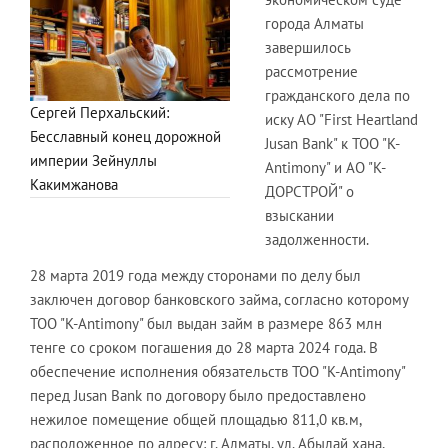
города Алматы
завершилось
рассмотрение
гражданского дела по
Сергей Перхальский:
иску АО "First Heartland
Бесславный конец дорожной
Jusan Bank" к ТОО "K-
империи Зейнуллы
Antimony" и АО "К-
Какимжанова
ДОРСТРОЙ" о
взыскании
задолженности.
28 марта 2019 года между сторонами по делу был
заключен договор банковского займа, согласно которому
ТОО "K-Antimony" был выдан займ в размере 863 млн
тенге со сроком погашения до 28 марта 2024 года. В
обеспечение исполнения обязательств ТОО "K-Antimony"
перед Jusan Bank по договору было предоставлено
нежилое помещение общей площадью 811,0 кв.м,
расположенное по адресу: г. Алматы, ул. Абылай хана,