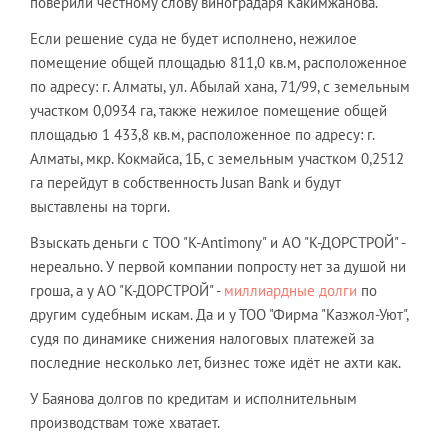
поверили честному слову виноградаря Какимжанова.
Если решение суда не будет исполнено, нежилое
помещение общей площадью 811,0 кв.м, расположенное
по адресу: г. Алматы, ул. Абылай хана, 71/99, с земельным
участком 0,0934 га, также нежилое помещение общей
площадью 1 433,8 кв.м, расположенное по адресу: г.
Алматы, мкр. Кокмайса, 1Б, с земельным участком 0,2512
га перейдут в собственность Jusan Bank и будут
выставлены на торги.
Взыскать деньги с ТОО "K-Antimony" и АО "К-ДОРСТРОЙ" -
нереально. У первой компании попросту нет за душой ни
гроша, а у АО "К-ДОРСТРОЙ" -
миллиардные долги
по
другим судебным искам. Да и у ТОО "Фирма "Казжол-Уют",
судя по динамике снижения налоговых платежей за
последние несколько лет, бизнес тоже идёт не ахти как.
У Баянова долгов по кредитам и исполнительным
производствам тоже хватает.