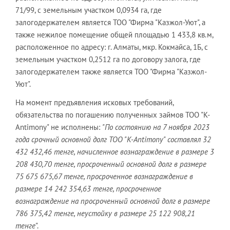
71/99, с земельным участком 0,0934 га, где
залогодержателем является ТОО "Фирма "Казжол-Уют", а
также нежилое помещение общей площадью 1 433,8 кв.м,
расположенное по адресу: г. Алматы, мкр. Кокмайса, 1Б, с
земельным участком 0,2512 га по договору залога, где
залогодержателем также является ТОО "Фирма "Казжол-
Уют".
На момент предъявления исковых требований,
обязательства по погашению полученных займов ТОО "K-
Antimony" не исполнены:
"По состоянию на 7 ноября 2023
года срочный основной долг ТОО "K-Antimony" составлял 32
432 432,46 тенге, начисленное вознаграждение в размере 3
208 430,70 тенге, просроченный основной долг в размере
75 675 675,67 тенге, просроченное вознаграждение в
размере 14 242 354,63 тенге, просроченное
вознаграждение на просроченный основной долг в размере
786 375,42 тенге, неустойку в размере 25 122 908,21
тенге
".