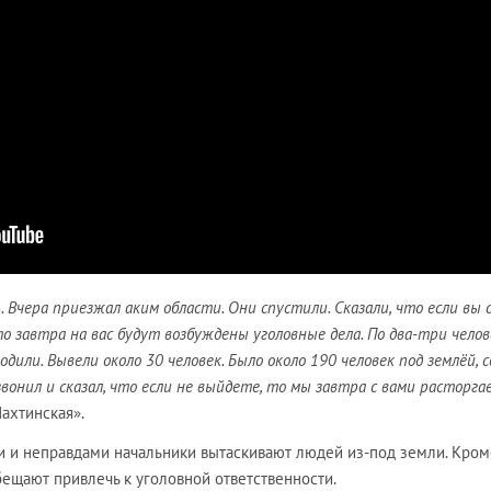
. Вчера приезжал аким области. Они спустили. Сказали, что если вы 
о завтра на вас будут возбуждены уголовные дела. По два-три челов
дили. Вывели около 30 человек. Было около 190 человек под землёй, с
звонил и сказал, что если не выйдете, то мы завтра с вами расторга
Шахтинская».
и и неправдами начальники вытаскивают людей из-под земли. Кроме
ещают привлечь к уголовной ответственности.