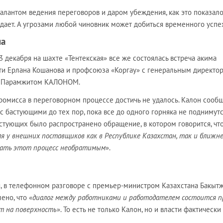
алантом ведения переговоров и даром убеждения, как это показало
адает. А угрозами любой чиновник может добиться временного успе
на
3 декабря на шахте «Тентекская» все же состоялась встреча акима
ти Ерлана Кошанова и профсоюза «Коргау» с генеральным директо
» Парамжитом КАЛОНОМ.
омисса в переговорном процессе достичь не удалось. Калон сообщ
с бастующими до тех пор, пока все до одного горняка не поднимутс
стующих было распространено обращение, в котором говорится, чт
ля у внешних поставщиков как в Республике Казахстан, так и ближн
лать этот процесс необратимым
».
ия, в телефонном разговоре с премьер-министром Казахстана Бакыт
но, что «
диалог между работниками и работодателем состоится п
т на поверхность
». То есть не только Калон, но и власти фактически