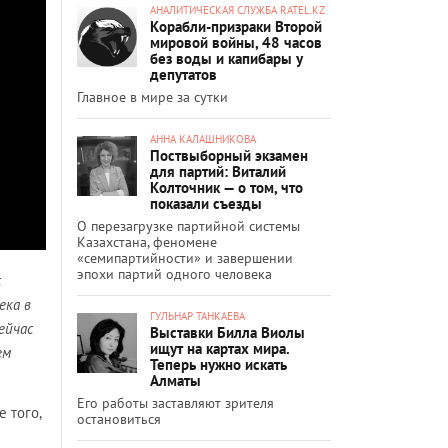
АНАЛИТИЧЕСКАЯ СЛУЖБА RATEL.KZ
Корабли-призраки Второй
мировой войны, 48 часов
без воды и капибары у
депутатов
Главное в мире за сутки
АННА КАЛАШНИКОВА
Поствыборный экзамен
для партий: Виталий
Колточник — о том, что
показали съезды
О перезагрузке партийной системы
Казахстана, феномене
«семипартийности» и завершении
эпохи партий одного человека
с
ека в
ГУЛЬНАР ТАНКАЕВА
ейчас
Выставки Билла Виолы
ищут на картах мира.
ем
Теперь нужно искать
Алматы
Его работы заставляют зрителя
 того,
остановиться