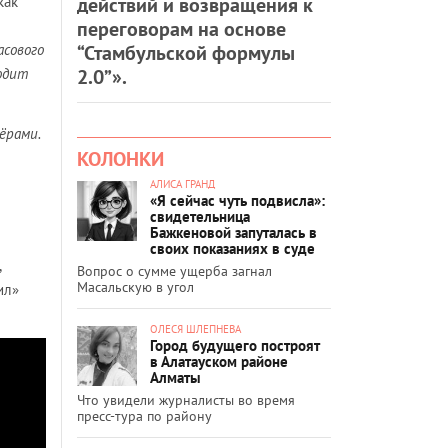
действий и возвращения к
как
переговорам на основе
“Стамбульской формулы
асового
2.0”».
ходит
ёрами.
КОЛОНКИ
АЛИСА ГРАНД
«Я сейчас чуть подвисла»:
свидетельница
Бажкеновой запуталась в
своих показаниях в суде
,
Вопрос о сумме ущерба загнал
Масальскую в угол
ил»
ОЛЕСЯ ШЛЕПНЕВА
Город будущего построят
в Алатауском районе
Алматы
Что увидели журналисты во время
пресс-тура по району