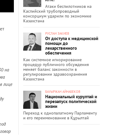
Атаки беспилотников на
Каспийский трубопроводный
консорциум ударили по экономике
Казахстана
ет
РУСЛАН ЗАКИЕВ
От доступа к медицинской
помощи до
лекарственного
обеспечения
Как системное игнорирование
процедур публичного обсуждения
меняет баланс законности в
30 на
регулировании здравоохранения
ова
Казахстана
в лице
БАУЫРЖАН АЙНАБЕКОВ
Национальный курултай и
ду
перезапуск политической
жизни
Переход к однопалатному Парламенту
и его переименование в Құрылтай
под
зговор