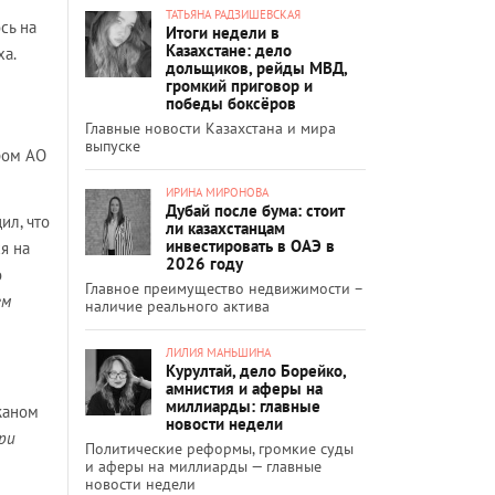
ТАТЬЯНА РАДЗИШЕВСКАЯ
сь на
Итоги недели в
Казахстане: дело
ха.
дольщиков, рейды МВД,
громкий приговор и
победы боксёров
Главные новости Казахстана и мира
выпуске
ром АО
ИРИНА МИРОНОВА
Дубай после бума: стоит
ил, что
ли казахстанцам
инвестировать в ОАЭ в
я на
2026 году
о
Главное преимущество недвижимости –
ем
наличие реального актива
ЛИЛИЯ МАНЬШИНА
Курултай, дело Борейко,
амнистия и аферы на
миллиарды: главные
жаном
новости недели
ри
Политические реформы, громкие суды
и аферы на миллиарды — главные
новости недели