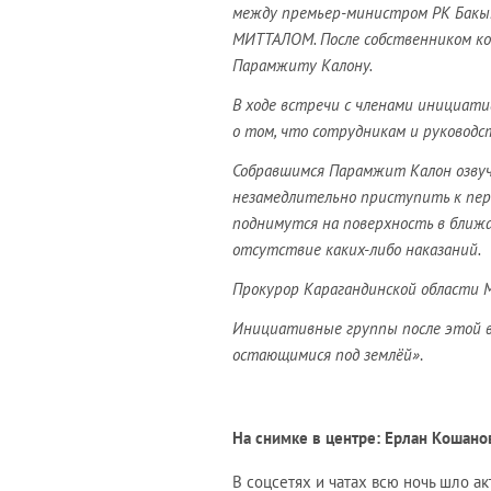
между премьер-министром РК Бакыт
МИТТАЛОМ. После собственником к
Парамжиту Калону.
В ходе встречи с членами инициат
о том, что сотрудникам и руководс
Собравшимся Парамжит Калон озвуч
незамедлительно приступить к пере
поднимутся на поверхность в ближ
отсутствие каких-либо наказаний.
Прокурор Карагандинской области 
Инициативные группы после этой в
остающимися под землёй»
.
На снимке в центре: Ерлан Кошано
В соцсетях и чатах всю ночь шло а