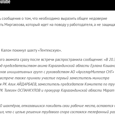
сь сообщения о том, что необходимо выразить общее недоверие
ь Миргаязова, который идет на поводу у работодателя, а не защища
 Калон покинул шахту «Тентекскую».
го акимата сразу после встречи распространила сообщение: «
В 20.
од председательством акима Карагандинской области Ерлана Кошан
ленов инициативных групп с руководством АО «АрселорМиттал СНГ» 
 встрече также приняли участие первый заместитель министра
я РК Алик АЙДАРБАЕВ, заместитель председателя Комитета по тру
К Толеген ОСПАНКУЛОВ и прокурор Карагандинской области Марат
00 шахтёров, отказавшихся покидать свои рабочие места, остаются 
ил, что с целью решения трудового спора состоялся телефонный ра