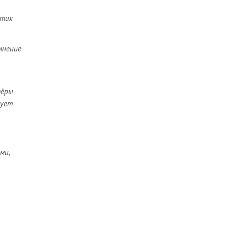
ятия
мнение
тёры
рует
ми,