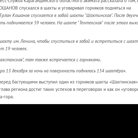
ресс-служба Карагандинского областного акимата рассказала о том, 
КОШАНОВ спускался в шахты и уговаривал горняков подняться на
 Ерлан Кошанов спускается в забой шахты "Шахтинская". После двухч
сть поднимается 59 человек. На шахте "Тентекская" после этого вы
шахту им. Ленина, чтобы спуститься в забой и встретиться с шахт
т 19 человек.
захстанская", там также встречается с горняками.
ра 13 декабря за ночь на поверхность поднялось 154 шахтёра»
.
 перед бастующими выступил один из горняков шахты «Шахтинская»
глава региона достиг таких успехов в переговорах и как он «уговор
а-гора.