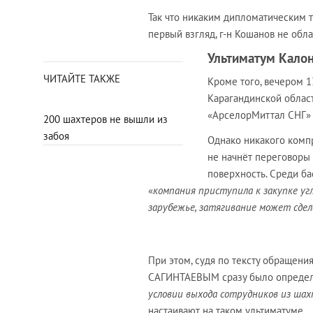
Так что никаким дипломатическим т
первый взгляд, г-н Кошанов не обл
Ультиматум Кало
ЧИТАЙТЕ ТАКЖЕ
Кроме того, вечером 1
Карагандинской облас
«АрселорМиттал СНГ
200 шахтеров не вышли из
забоя
Однако никакого компр
не начнёт переговоры 
поверхность. Среди ба
«
компания приступила к закупке уг
зарубежье, затягивание может сде
При этом, судя по тексту обращен
САГИНТАЕВЫМ сразу было определе
условии выхода сотрудников из шах
настаивают на таком ультиматуме.