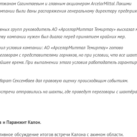
жаном Сагинтаевым и главным акционером ArcelorMittal Лакшми
омпании были даны распоряжения генеральному директору предпри
ивных групп руководитель АО «АрселорМиттал Темиртау» высказал 
тву компании нужен был диалог перед принятием крайних мер.
ил условия компании: АО «АрселорМиттал Темиртау» готово
говорам с представителями горняков, но при условии, что все шах
айшее время. При выполнении этого условия работодатель гаранти
Марат Сексембаев дал правовую оценку происходящим событиям.
стречи отправились на шахты, где проведут переговоры с шахтёра
в и Парамжит Калон.
ктивное обсуждение итогов встречи Калона с акимом области.