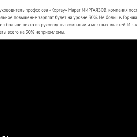
руководитель профсоюза «Коргау» Марат МИРГАЯЗОВ, компания пос
альное повышение зарплат будет на уровне 30%. Не больше. Горняк
шел больше никто из руководства компании и местных властей. И за
аты всего на 30% неприемлемы.