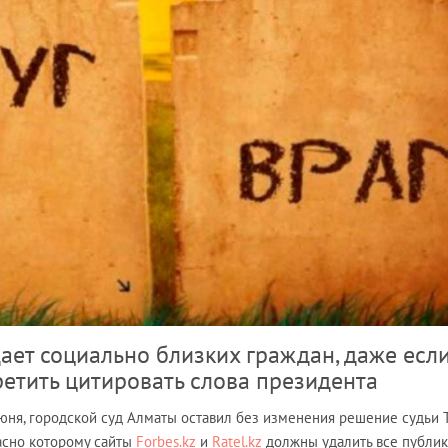
дает социально близких граждан, даже есл
ретить цитировать слова президента
июня, городской суд Алматы оставил без изменения решение судьи 
сно которому сайты
Forbes.kz
и
Ratel.kz
должны удалить все публик