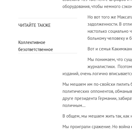
оборудования, чтобы немного сэкон
Но вот того же Максат
задолженности. В отл
ЧИТАЙТЕ ТАКЖЕ
настолько социально ч
больному человеку и б
Коллективное
Вот и семья Какимжано
безответственное
Мы понимаем, что суще
журналистики. Поэтом
изданий, очень логично вписывается
Мы мешаем им по-свойски пилить б
политических оппонентов, обманыв
друге президента Германии, забира
поличным…
В общем, мы мешаем жить так, как 
Мы проиграли сражение. Но война 