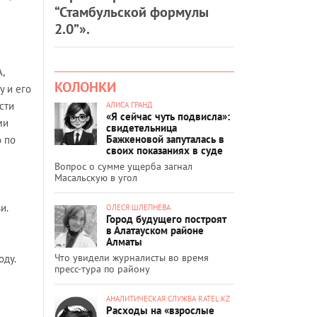
“Стамбульской формулы
2.0”».
,
КОЛОНКИ
у и его
сти
АЛИСА ГРАНД
«Я сейчас чуть подвисла»:
ми
свидетельница
Бажкеновой запуталась в
о по
своих показаниях в суде
Вопрос о сумме ущерба загнал
Масальскую в угол
и.
ОЛЕСЯ ШЛЕПНЕВА
Город будущего построят
в Алатауском районе
Алматы
Что увидели журналисты во время
оду.
пресс-тура по району
АНАЛИТИЧЕСКАЯ СЛУЖБА RATEL.KZ
Расходы на «взрослые