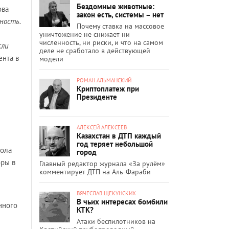
Бездомные животные:
ова
закон есть, системы – нет
ность.
Почему ставка на массовое
уничтожение не снижает ни
численность, ни риски, и что на самом
сли
деле не сработало в действующей
ента в
модели
РОМАН АЛЬМАНСКИЙ
Криптоплатеж при
Президенте
АЛЕКСЕЙ АЛЕКСЕЕВ
Казахстан в ДТП каждый
год теряет небольшой
вола
город
оры в
Главный редактор журнала «За рулём»
комментирует ДТП на Аль-Фараби
ВЯЧЕСЛАВ ЩЕКУНСКИХ
В чьих интересах бомбили
нного
КТК?
Атаки беспилотников на