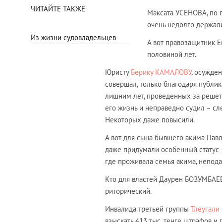
ЧИТАЙТЕ ТАКЖЕ
Максата УСЕНОВА, по 
очень недолго держали
Из жизни судовладельцев
А вот правозащитник 
половиной лет.
Юристу
Берику КАМАЛОВУ
, осужде
совершал, только благодаря публик
лишним лет, проведенных за решетк
его жизнь и неправедно судил – сл
Некоторых даже повысили.
А вот для сына бывшего акима Пав
даже придумали особенный статус
где проживала семья акима, непода
Кто для властей Даурен БОЗУМБАЕВ
риторический.
Инвалида третьей группы
Тлеугали
взыскать 413 тыс. тенге штрафов и 