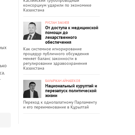
Каспийский трубопроводный
консорциум ударили по экономике
Казахстана
РУСЛАН ЗАКИЕВ
От доступа к медицинской
помощи до
лекарственного
обеспечения
ьных
Как системное игнорирование
процедур публичного обсуждения
меняет баланс законности в
регулировании здравоохранения
лько
Казахстана
са.
т
БАУЫРЖАН АЙНАБЕКОВ
Национальный курултай и
перезапуск политической
жизни
Переход к однопалатному Парламенту
и его переименование в Құрылтай