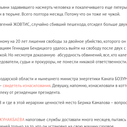
пьяни задавившего насмерть человека и покалечившего еще пятеры
 в тюрьме. Всего полтора месяца. Потому что он тоже не чужой.
Евгений ЖОВТИС, случайно сбивший пешехода, отсидел больше двух
нному на 20 лет лишения свободы за двойное убийство, которого он
ациям Геннадия Бендицкого удалось выйти на свободу после двух с
ой. Но несмотря доказанную абсурдность обвинений, все, кто кал
едователи, судьи и прокуроры, не понесли никакой ответственности.
лодарской области и нынешнего министра энергетики Каната БОЗ
 –
свидетель изнасилования
. Девушку, напомню, изнасиловали в котт
леку от резиденции президента.
 и где в этой иерархии ценностей место Берика Камалова – вопрос
 КУНАКБАЕВА
налоговые службы доставали много месяцев, пытаясь
пеней только за то, что он установил на свою машину газовое