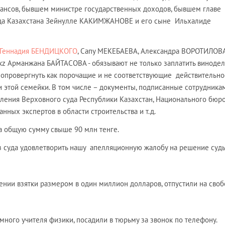
нсов, бывшем министре государственных доходов, бывшем главе
да Казахстана Зейнулле КАКИМЖАНОВЕ и его сыне Ильхалиде
Геннадия БЕНДИЦКОГО
, Сапу МЕКЕБАЕВА, Александра ВОРОТИЛОВА
.kz Арманжана БАЙТАСОВА - обязывают не только заплатить винодел
и опровергнуть как порочащие и не соответствующие действительно
и этой семейки. В том числе – документы, подписанные сотрудника
вления Верховного суда Республики Казахстан, Национального бюр
нных экспертов в области строительства и т.д.
а общую сумму свыше 90 млн тенге.
з суда удовлетворить нашу апелляционную жалобу на решение судь
ении взятки размером в один миллион долларов, отпустили на своб
много учителя физики, посадили в тюрьму за звонок по телефону.