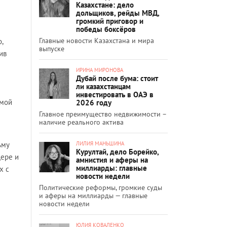
Казахстане: дело
дольщиков, рейды МВД,
громкий приговор и
победы боксёров
Главные новости Казахстана и мира
,
выпуске
ив
ИРИНА МИРОНОВА
Дубай после бума: стоит
ли казахстанцам
инвестировать в ОАЭ в
имой
2026 году
Главное преимущество недвижимости –
наличие реального актива
ЛИЛИЯ МАНЬШИНА
ьму
Курултай, дело Борейко,
дере и
амнистия и аферы на
миллиарды: главные
х с
новости недели
Политические реформы, громкие суды
и аферы на миллиарды — главные
новости недели
ЮЛИЯ КОВАЛЕНКО