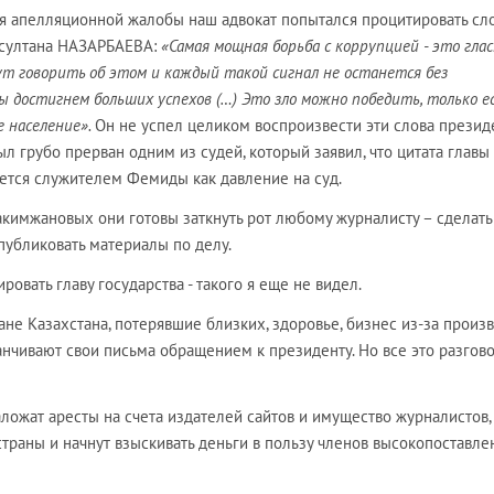
я апелляционной жалобы наш адвокат попытался процитировать сл
рсултана НАЗАРБАЕВА:
«Самая мощная борьба с коррупцией - это глас
т говорить об этом и каждый такой сигнал не останется без
ы достигнем больших успехов (…) Это зло можно победить, только е
 население».
Он не успел целиком воспроизвести эти слова презид
ыл грубо прерван одним из судей, который заявил, что цитата главы
ается служителем Фемиды как давление на суд.
акимжановых они готовы заткнуть рот любому журналисту – сделать
публиковать материалы по делу.
ровать главу государства - такого я еще не видел.
дане Казахстана, потерявшие близких, здоровье, бизнес из-за произ
анчивают свои письма обращением к президенту. Но все это разгов
ожат аресты на счета издателей сайтов и имущество журналистов,
страны и начнут взыскивать деньги в пользу членов высокопоставле