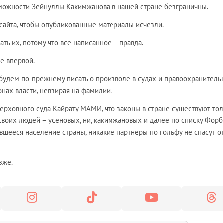
можности Зейнуллы Какимжанова в нашей стране безграничны.
сайта, чтобы опубликованные материалы исчезли.
ть их, потому что все написанное – правда.
Не впервой.
 будем по-прежнему писать о произволе в судах и правоохранител
нах власти, невзирая на фамилии.
ерховного суда Кайрату МАМИ, что законы в стране существуют то
воих людей – усеновых, ни, какимжановых и далее по списку Форб
авшееся население страны, никакие партнеры по гольфу не спасут о
зже.