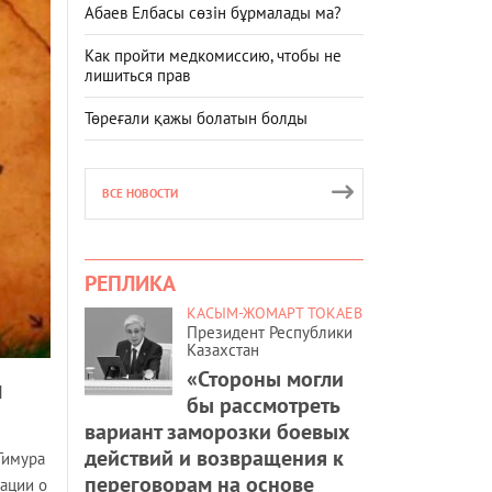
Абаев Елбасы сөзін бұрмалады ма?
Как пройти медкомиссию, чтобы не
лишиться прав
Төреғали қажы болатын болды
ВСЕ НОВОСТИ
РЕПЛИКА
КАСЫМ-ЖОМАРТ ТОКАЕВ
Президент Республики
Казахстан
«Стороны могли
и
бы рассмотреть
вариант заморозки боевых
действий и возвращения к
Тимура
переговорам на основе
ации о