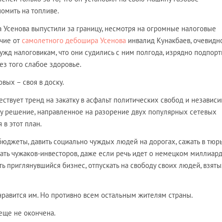
омить на топливе.
а Усенова выпустили за границу, несмотря на огромные налоговые
ичие от
самолетного дебошира Усенова
инвалид Кунакбаев, очевидно
ужд налоговикам, что они судились с ним полгода, изрядно подпорт
ез того слабое здоровье.
вых – своя в доску.
ствует тренд на закатку в асфальт политических свобод и независ
у решение, направленное на разорение двух популярных сетевых
 в этот план.
юджеты, давить социально чуждых людей на дорогах, сажать в тюр
ать чужаков-инвесторов, даже если речь идет о немецком миллиар
ть приглянувшийся бизнес, отпускать на свободу своих людей, взяты
нравится им. Но противно всем остальным жителям страны.
еще не окончена.