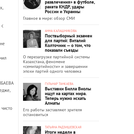
развлечения» в футболе,
ракета КНДР, удары
х,
России и Украины
Главное в мире: обзор СМИ
 с
АННА КАЛАШНИКОВА
Поствыборный экзамен
для партий: Виталий
 не
Колточник — о том, что
показали съезды
О перезагрузке партийной системы
ечил
Казахстана, феномене
«семипартийности» и завершении
эпохи партий одного человека
УМБАЕВА
ГУЛЬНАР ТАНКАЕВА
Выставки Билла Виолы
едже,
ищут на картах мира.
Теперь нужно искать
Алматы
 чисто
Его работы заставляют зрителя
остановиться
ТАТЬЯНА РАДЗИШЕВСКАЯ
Итоги недели в