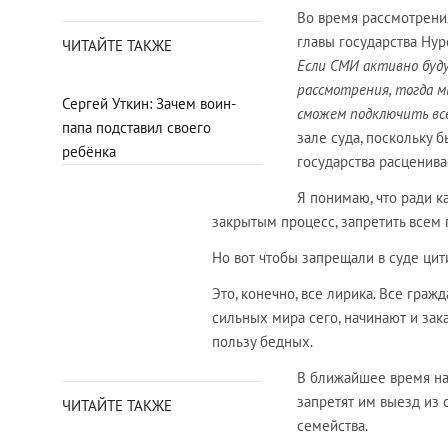
Во время рассмотрени
главы государства Ну
ЧИТАЙТЕ ТАКЖЕ
Если СМИ активно буду
рассмотрения, тогда м
Сергей Уткин: Зачем воин-
сможем подключить все
папа подставил своего
зале суда, поскольку б
ребёнка
государства расценив
Я понимаю, что ради к
закрытым процесс, запретить всем 
Но вот чтобы запрещали в суде цити
Это, конечно, все лирика. Все граж
сильных мира сего, начинают и зак
пользу бедных.
В ближайшее время нал
запретят им выезд из 
ЧИТАЙТЕ ТАКЖЕ
семейства.