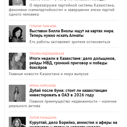
О перезагрузке партийной системы Казахстана,
феномене «семипартийности» и завершении эпохи партий
одного человека
ГУЛЬНАР ТАНКАЕВА
Выставки Билла Виолы ищут на картах мира.
Теперь нужно искать Алматы
Его работы заставляют зрителя остановиться
ТАТЬЯНА РАДЗИШЕВСКАЯ
Итоги недели в Казахстане: дело дольщиков,
рейды МВД, громкий приговор и победы
боксёров
Главные новости Казахстана и мира выпуске
ИРИНА МИРОНОВА
Дубай после бума: стоит ли казахстанцам
инвестировать в ОАЭ в 2026 году
Главное преимущество недвижимости – наличие
реального актива
ЛИЛИЯ МАНЬШИНА
Курултай, дело Борейко, амнистия и аферы на
миллиарды: главные новости недели