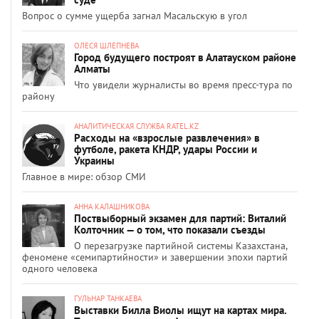
Вопрос о сумме ущерба загнал Масальскую в угол
ОЛЕСЯ ШЛЕПНЕВА
Город будущего построят в Алатауском районе
Алматы
Что увидели журналисты во время пресс-тура по
району
АНАЛИТИЧЕСКАЯ СЛУЖБА RATEL.KZ
Расходы на «взрослые развлечения» в
футболе, ракета КНДР, удары России и
Украины
Главное в мире: обзор СМИ
АННА КАЛАШНИКОВА
Поствыборный экзамен для партий: Виталий
Колточник — о том, что показали съезды
О перезагрузке партийной системы Казахстана,
феномене «семипартийности» и завершении эпохи партий
одного человека
ГУЛЬНАР ТАНКАЕВА
Выставки Билла Виолы ищут на картах мира.