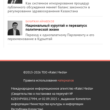
Как системное игнорирование процедур
публичного обсуждения меняет баланс законности в
регулировании здравоохранения Казахстана
БАУЫРЖАН АЙНАБЕКОВ
Национальный курултай и перезапуск
политической жизни
Переход к однопалатному Парламенту и его
переименование в Құрылтай
©2013-2026 ТОО «Ratel Media»
Правила использования
материалов
Международное информационное агентство «Ratel Media»
(Свидетельство о постановке на переучёт №
KZ85VPY00127994, от 02.09.2025 г., выданное Комитетом
информации Министерства культуры и информации
Республики Казахстан).