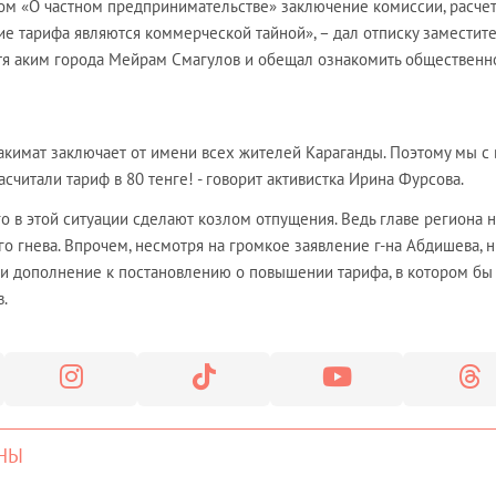
оном «О частном предпринимательстве» заключение комиссии, расче
е тарифа являются коммерческой тайной», – дал отписку заместит
отя аким города Мейрам Смагулов и обещал ознакомить общественно
акимат заключает от имени всех жителей Караганды. Поэтому мы с
асчитали тариф в 80 тенге! - говорит активистка Ирина Фурсова.
о в этой ситуации сделают козлом отпущения. Ведь главе региона 
го гнева. Впрочем, несмотря на громкое заявление г-на Абдишева, 
яли дополнение к постановлению о повышении тарифа, в котором бы
в.
НЫ