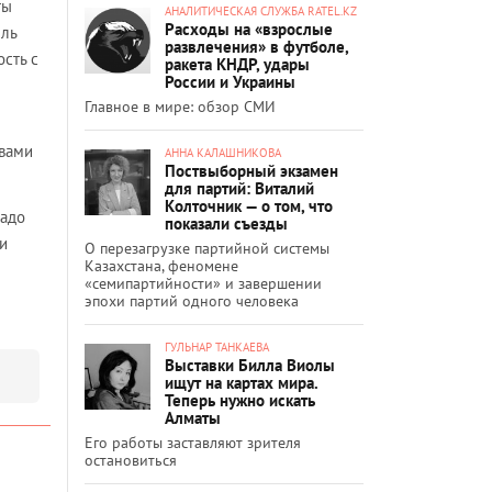
ты
АНАЛИТИЧЕСКАЯ СЛУЖБА RATEL.KZ
Расходы на «взрослые
ель
развлечения» в футболе,
сть с
ракета КНДР, удары
России и Украины
Главное в мире: обзор СМИ
 вами
АННА КАЛАШНИКОВА
Поствыборный экзамен
для партий: Виталий
Колточник — о том, что
надо
показали съезды
ни
О перезагрузке партийной системы
Казахстана, феномене
«семипартийности» и завершении
эпохи партий одного человека
ГУЛЬНАР ТАНКАЕВА
Выставки Билла Виолы
ищут на картах мира.
Теперь нужно искать
Алматы
Его работы заставляют зрителя
остановиться