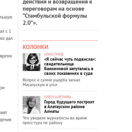
действий и возвращения к
переговорам на основе
“Стамбульской формулы
ольшую
2.0”».
ал с 1
тко дал
КОЛОНКИ
АЛИСА ГРАНД
 время
«Я сейчас чуть подвисла»:
свидетельница
Бажкеновой запуталась в
своих показаниях в суде
Вопрос о сумме ущерба загнал
Масальскую в угол
ном
ОЛЕСЯ ШЛЕПНЕВА
Город будущего построят
в Алатауском районе
Алматы
овят
Что увидели журналисты во время
ждения
пресс-тура по району