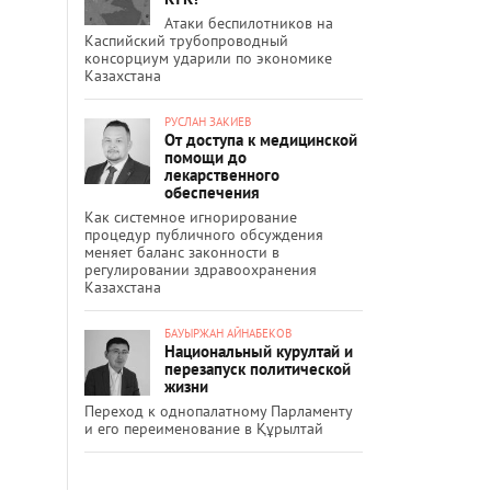
Атаки беспилотников на
Каспийский трубопроводный
консорциум ударили по экономике
Казахстана
РУСЛАН ЗАКИЕВ
От доступа к медицинской
помощи до
лекарственного
обеспечения
Как системное игнорирование
процедур публичного обсуждения
меняет баланс законности в
регулировании здравоохранения
Казахстана
БАУЫРЖАН АЙНАБЕКОВ
Национальный курултай и
перезапуск политической
жизни
Переход к однопалатному Парламенту
и его переименование в Құрылтай