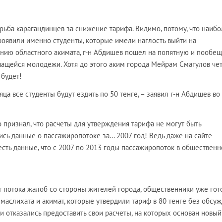
ьба карагандинцев за снижение тарифа. Видимо, потому, что наиб
роявили именно студенты, которые имели наглость выйти на
нию областного акимата, г-н Абдишев пошел на попятную и пообещ
чащейся молодежи. Хотя до этого аким города Мейрам Смагулов че
 будет!
яца все студенты будут ездить по 50 тенге, – заявил г-н Абдишев во
о признал, что расчеты для утверждения тарифа не могут быть
сь данные о пассажиропотоке за... 2007 год! Ведь даже на сайте
есть данные, что с 2007 по 2013 годы пассажиропоток в обществен
т потока жалоб со стороны жителей города, общественники уже гот
о маслихата и акимат, которые утвердили тариф в 80 тенге без обсу
ки отказались предост
авить сво
и расчеты, на которых основан новый