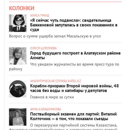
КОЛОНКИ
АЛИСА ГРАНД
«Я сейчас чуть подвисла»: свидетельница
Бажкеновой запуталась в своих показаниях в
суде
Вопрос о сумме ущерба загнал Масальскую в угол
ОЛЕСЯ ШЛЕПНЕВА
Город будущего построят в Алатауском районе
Алматы
Что увидели журналисты во время пресс-тура по
району
АНАЛИТИЧЕСКАЯ СЛУЖБА RATEL.KZ
Корабли-призраки Второй мировой войны, 48
часов без воды и капибары у депутатов
Главное в мире за сутки
АННА КАЛАШНИКОВА
Поствыборный экзамен для партий: Виталий
Колточник — о том, что показали съезды
О перезагрузке партийной системы Казахстана,
феномене «семипартийности» и завершении эпохи партий