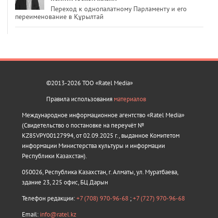
Переход к однопалатному Парламенту и его
переименование в Құрылтай
©2013-2026 ТОО «Ratel Media»
Правила использования
материалов
Международное информационное агентство «Ratel Media»
(Свидетельство о постановке на переучёт №
KZ85VPY00127994, от 02.09.2025 г., выданное Комитетом
информации Министерства культуры и информации
Республики Казахстан).
050026, Республика Казахстан, г. Алматы, ул. Муратбаева,
здание 23, 225 офис, БЦ Дарын
Телефон редакции:
+7 (708) 970-96-68
;
+7 (727) 970-96-68
Email:
info@ratel.kz