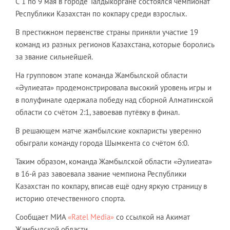
С 1 по 9 мая в городе Талдыкоргане состоялся чемпионат
Республики Казахстан по кокпару среди взрослых.
В престижном первенстве страны приняли участие 19
команд из разных регионов Казахстана, которые боролись
за звание сильнейшей.
На групповом этапе команда Жамбылской области
«Әулиеата» продемонстрировала высокий уровень игры и
в полуфинале одержала победу над сборной Алматинской
области со счётом 2:1, завоевав путёвку в финал.
В решающем матче жамбылские кокпаристы уверенно
обыграли команду города Шымкента со счётом 6:0.
Таким образом, команда Жамбылской области «Әулиеата»
в 16-й раз завоевала звание чемпиона Республики
Казахстан по кокпару, вписав ещё одну яркую страницу в
историю отечественного спорта.
Сообщает МИА
«Ratel Media»
со ссылкой на Акимат
Жамбылской области.