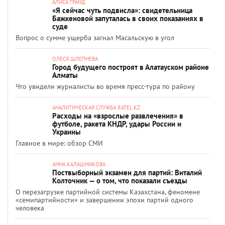
АЛИСА ГРАНД
«Я сейчас чуть подвисла»: свидетельница
Бажкеновой запуталась в своих показаниях в
суде
Вопрос о сумме ущерба загнал Масальскую в угол
ОЛЕСЯ ШЛЕПНЕВА
Город будущего построят в Алатауском районе
Алматы
Что увидели журналисты во время пресс-тура по району
АНАЛИТИЧЕСКАЯ СЛУЖБА RATEL.KZ
Расходы на «взрослые развлечения» в
футболе, ракета КНДР, удары России и
Украины
Главное в мире: обзор СМИ
АННА КАЛАШНИКОВА
Поствыборный экзамен для партий: Виталий
Колточник — о том, что показали съезды
О перезагрузке партийной системы Казахстана, феномене
«семипартийности» и завершении эпохи партий одного
человека