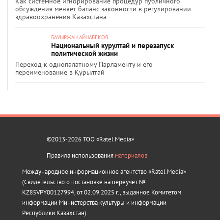
Как системное игнорирование процедур публичного
обсуждения меняет баланс законности в регулировании
здравоохранения Казахстана
БАУЫРЖАН АЙНАБЕКОВ
Национальный курултай и перезапуск
политической жизни
Переход к однопалатному Парламенту и его
переименование в Құрылтай
©2013-2026 ТОО «Ratel Media»
Правила использования
материалов
Международное информационное агентство «Ratel Media»
(Свидетельство о постановке на переучёт №
KZ85VPY00127994, от 02.09.2025 г., выданное Комитетом
информации Министерства культуры и информации
Республики Казахстан).