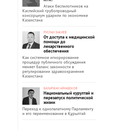
Атаки беспилотников на
Каспийский трубопроводный
консорциум ударили по экономике
Казахстана
РУСЛАН ЗАКИЕВ
От доступа к медицинской
помощи до
лекарственного
обеспечения
Как системное игнорирование
процедур публичного обсуждения
меняет баланс законности в
регулировании здравоохранения
Казахстана
БАУЫРЖАН АЙНАБЕКОВ
Национальный курултай и
перезапуск политической
жизни
Переход к однопалатному Парламенту
и его переименование в Құрылтай