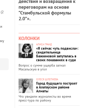
действий и возвращения к
переговорам на основе
“Стамбульской формулы
 (2
2.0”».
ли
КОЛОНКИ
ому
АЛИСА ГРАНД
«Я сейчас чуть подвисла»:
свидетельница
Бажкеновой запуталась в
своих показаниях в суде
Вопрос о сумме ущерба загнал
Масальскую в угол
ОЛЕСЯ ШЛЕПНЕВА
Город будущего построят
в Алатауском районе
Алматы
Что увидели журналисты во время
пресс-тура по району