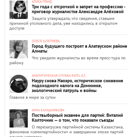
АЛИСА ГРАНД
Три года с отсрочкой и запрет на профессию -
приговор журналистке Александре Алёховой
Защита утверждала, что сведения, ставшие
причиной уголовного дела, уже находились в открытом
доступе
ОЛЕСЯ ШЛЕПНЕВА
Город будущего построят в Алатауском районе
Алматы
Что увидели журналисты во время пресс-тура по
району
АНАЛИТИЧЕСКАЯ СЛУЖБА RATEL.KZ
Науру снова Наоэро, историческое снижение
подоходного налога на Доминике,
экологический патруль и войны
Главное в мире за сутки
АННА КАЛАШНИКОВА
Поствыборный экзамен для партий: Виталий
Колточник — о том, что показали съезды
О перезагрузке партийной системы Казахстана,
феномене «семипартийности» и завершении эпохи партий
одного человека