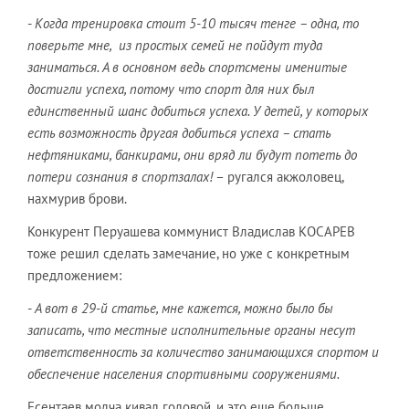
-
Когда тренировка стоит 5-10 тысяч тенге – одна, то
поверьте мне, из простых семей не пойдут туда
заниматься. А в основном ведь спортсмены именитые
достигли успеха, потому что спорт для них был
единственный шанс добиться успеха. У детей, у которых
есть возможность другая добиться успеха – стать
нефтяниками, банкирами, они вряд ли будут потеть до
потери сознания в спортзалах!
– ругался акжоловец,
нахмурив брови.
Конкурент Перуашева коммунист Владислав КОСАРЕВ
тоже решил сделать замечание, но уже с конкретным
предложением:
-
А вот в 29-й статье, мне кажется, можно было бы
записать, что местные исполнительные органы несут
ответственность за количество занимающихся спортом и
обеспечение населения спортивными сооружениями.
Есентаев молча кивал головой, и это еще больше