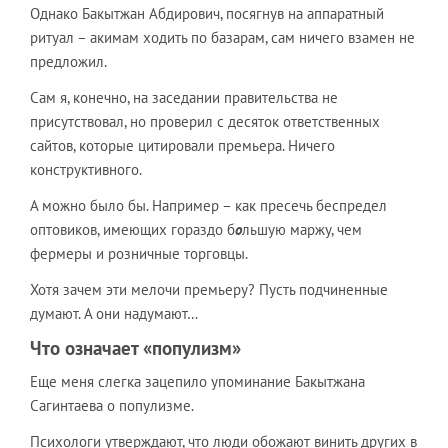
Однако Бакытжан Абдирович, посягнув на аппаратный
ритуал – акимам ходить по базарам, сам ничего взамен не
предложил.
Сам я, конечно, на заседании правительства не
присутствовал, но проверил с десяток ответственных
сайтов, которые цитировали премьера. Ничего
конструктивного.
А можно было бы. Например – как пресечь беспредел
оптовиков, имеющих гораздо б
о
льшую маржу, чем
фермеры и розничные торговцы.
Хотя зачем эти мелочи премьеру? Пусть подчиненные
думают. А они надумают…
Что означает «популизм»
Еще меня слегка зацепило упоминание Бакытжана
Сагинтаева о популизме.
Психологи утверждают, что люди обожают винить других в