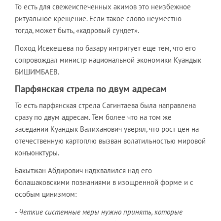
То есть для свежеиспеченных акимов это неизбежное
ритуальное крещение. Если такое слово неуместно –
тогда, может быть, «кадровый сундет».
Поход Исекешева по базару интригует еще тем, что его
сопровождал министр национальной экономики Куандык
БИШИМБАЕВ.
Парфянская стрела по двум адресам
То есть парфянская стрела Сагинтаева была направлена
сразу по двум адресам. Тем более что на том же
заседании Куандык Валиханович уверял, что рост цен на
отечественную картоплю вызван волатильностью мировой
конъюнктуры.
Бакытжан Абдирович надхвалился над его
болашаковскими познаниями в изощренной форме и с
особым цинизмом:
- Четкие системные меры нужно принять, которые