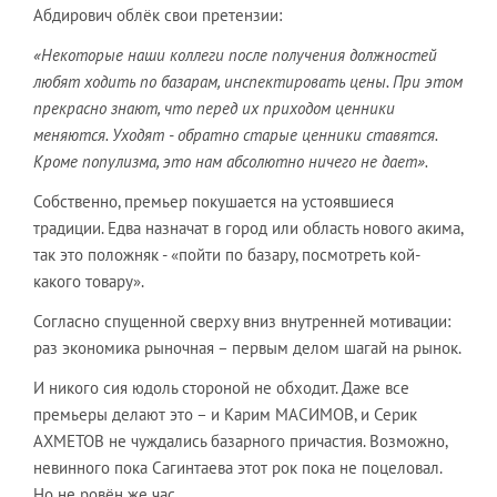
Абдирович облёк свои претензии:
«Некоторые наши коллеги после получения должностей
любят ходить по базарам, инспектировать цены. При этом
прекрасно знают, что перед их приходом ценники
меняются. Уходят - обратно старые ценники ставятся.
Кроме популизма, это нам абсолютно ничего не дает».
Собственно, премьер покушается на устоявшиеся
традиции. Едва назначат в город или область нового акима,
так это положняк - «пойти по базару, посмотреть кой-
какого товару».
Согласно спущенной сверху вниз внутренней мотивации:
раз экономика рыночная – первым делом шагай на рынок.
И никого сия юдоль стороной не обходит. Даже все
премьеры делают это – и Карим МАСИМОВ, и Серик
АХМЕТОВ не чуждались базарного причастия. Возможно,
невинного пока Сагинтаева этот рок пока не поцеловал.
Но не ровён же час…