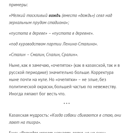
примеры:
«Мелкий тоскливый
вождь
(вместо «дождь») сеял над
зеркальным прудом стадиона»;
«пустота в дереве» – «пустота в деревне».
«под куроводством партии Ленина-Сталина».
«Сталин – Смалин, Спалин, Сралин».
Ныне, как я замечаю, «очепяток» (как в казахской, так и в
русской периодике) значительно больше. Корректура
ныне почти на нуле. Но «очепятки» – не злые, без
политической окраски, большей частью по невежеству.
Иногда ляпают бог весть что.
* * *
Казахская мудрость:
«Когда собаки сбиваются в стаю, они
лают на тигра».
Еще:
«Волкодав может испугать волка, но не суку».