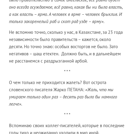
оно всегда осуждаемое, всё равно, какая бы ни была власть,
а как власть – ярмо. А человек в ярме – человек брыклив. И
только закоренелый раб и скот рад узде – ярму».
Не вспомню точно, сколько у нас, в Казахстане, за 23 года
независимости было правительств – кажется, около
десяти. Но точно знаю: особых восторгов не было. Зато
негативов – шаш етектен. Должно быть, и в дальнейшем
не расстанемся с раздрызганной арбой.
* * *
О чем только не приходится жалеть? Вот острота
словенского писателя Жарко ПЕТАНА:
«Жаль, что мы
умираем только один раз – десять раз было бы намного
легче».
* * *
Вспоминаю своих коллег-писателей, которые в последние
годы тихо и неожиданно уходили в мир иной.