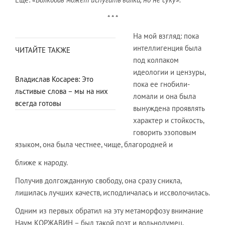
* * *
На мой взгляд: пока
интеллигенция была
ЧИТАЙТЕ ТАКЖЕ
под колпаком
идеологии и цензуры,
Владислав Косарев: Это
пока ее гнобили-
льстивые слова – мы на них
ломали и она была
всегда готовы
вынуждена проявлять
характер и стойкость,
говорить эзоповым
языком, она была честнее, чище, благородней и
ближе к народу.
Получив долгожданную свободу, она сразу сникла,
лишилась лучших качеств, исподличалась и иссволочилась.
Одним из первых обратил на эту метаморфозу внимание
Наум КОРЖАВИН – был такой поэт и вольнодумец,