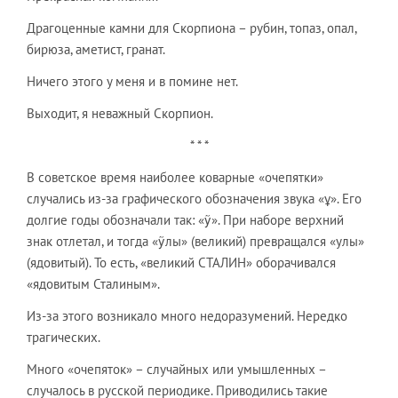
Драгоценные камни для Скорпиона – рубин, топаз, опал,
бирюза, аметист, гранат.
Ничего этого у меня и в помине нет.
Выходит, я неважный Скорпион.
* * *
В советское время наиболее коварные «очепятки»
случались из-за графического обозначения звука «ұ». Его
долгие годы обозначали так: «ỹ». При наборе верхний
знак отлетал, и тогда «ỹлы» (великий) превращался «улы»
(ядовитый). То есть, «великий СТАЛИН» оборачивался
«ядовитым Сталиным».
Из-за этого возникало много недоразумений. Нередко
трагических.
Много «очепяток» – случайных или умышленных –
случалось в русской периодике. Приводились такие