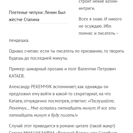
строит некие козни-
интриги.
Плетенье чепухи: Ленин был
Всех я знаю. И никого
жёстче Сталина
не осуждаю. Ибо
помню: и писатель –
пендешка.
Однако считаю: если ты писатель по призванию, то творить
будешь до последней минуты.
Пример: шикарный прозаик и поэт Валентин Петрович
КАТАЕВ.
Александр РЕКЕМЧУК вспоминает, как однажды он
предложил ему войти в какой-то секретариат, на что
Катаев, отчужденно посмотрев, ответил:
«Послушайте,
Рекемчук… Мне осталось пятнадцать минут. И все эти
пятнадцать минут я буду писать!»
Случай этот приводится в романе-цитате (такой жанр!)
Сергея МНАЦАКАНЯНА «Великий Валюн, или Скорбная