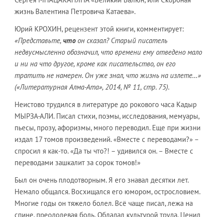
жизнь Валентина Петровича Катаева».
Юрий КРОХИН, рецензент этой книги, комментирует:
«Представьте,
что
он сказал? Старый писатель
недвусмысленно обозначил, что времени ему отведено мало
и ни на что другое, кроме как писательство, он его
тратить не намерен. Он уже знал, что жизнь на излете…»
(«Литературная Алма-Ата», 2014, № 11, стр. 75).
Неистово трудился в литературе до рокового часа Кадыр
МЫРЗА-АЛИ. Писал стихи, поэмы, исследования, мемуары,
пьесы, прозу, афоризмы, много переводил. Еще при жизни
издал 17 томов произведений. «Вместе с переводами?» –
спросил я как-то. «Да ты что?! – удивился он. – Вместе с
переводами зашкалит за сорок томов!»
Был он очень плодотворным. Я его знавал десятки лет.
Немало общался. Восхищался его юмором, острословием.
Многие годы он тяжело болел. Всё чаще писал, лежа на
спине, преодолевая боль. Обладал культурой труда. Ценил