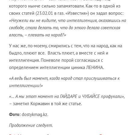
которого нынче сильно запамятовали. Как-то в одной из
своих статей (23.02.01 в газ. «Известия») он задал вопрос:
«Неужели вы не видите, что интеллигенция, оказавшись на
свободе, стала делать то, что до этого делала советская
власть, – плевать на народ?»
У нас же, по-моему, смирились с тем, что на народ, как на
быдло, плюют все. Власть плюет, а вместе с ней и
интеллигенция. Поневоле порой согласишься с
определением интеллигенции циника ЛЕНИНА.
«А ведь был момент, когда народ стал прислушиваться к
интеллигенции!»
«… А мы этот момент на ГАЙДАРЕ и ЧУБАЙСЕ профукали»,
– заметил Коржавин в той же статье.
Фото:
dostykmag.kz.
Продолжение следует.