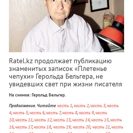
Ratel.kz продолжает публикацию
знаменитых записок «Плетенье
чепухи» Герольда Бельгера, не
увидевших свет при жизни писателя
На снимке: Герольд Бельгер.
Продолжение. Читайте
часть 1
,
часть 2
,
часть 3
,
часть
4
,
часть 5
,
часть 6
,
часть 7
,
часть 8
,
часть 9
,
часть
10
,
часть 11
,
часть 12
,
часть 13
,
часть 14
,
часть 15
,
часть
16
,
часть 17
,
часть 18
,
часть 19
,
часть 20
,
часть 21
,
часть