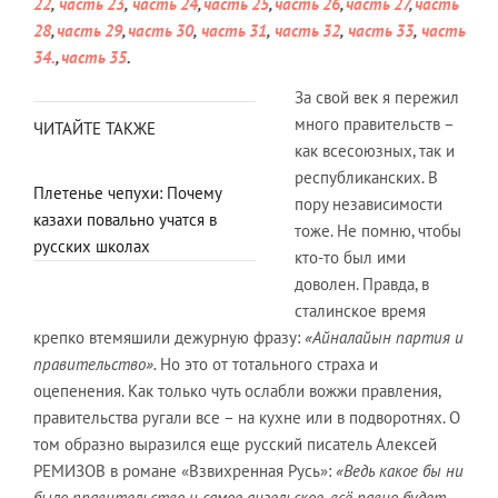
22
,
часть 23
,
часть 24
,
часть 25
,
часть 26
,
часть 27
,
часть
28
,
часть 29
,
часть 30
,
часть 31
,
часть 32
,
часть 33
,
часть
34.
,
часть 35
.
За свой век я пережил
много правительств –
ЧИТАЙТЕ ТАКЖЕ
как всесоюзных, так и
республиканских. В
Плетенье чепухи: Почему
пору независимости
казахи повально учатся в
тоже. Не помню, чтобы
русских школах
кто-то был ими
доволен. Правда, в
сталинское время
крепко втемяшили дежурную фразу:
«А
йналайын
партия и
правительство».
Но это от тотального страха и
оцепенения. Как только чуть ослабли вожжи правления,
правительства ругали все – на кухне или в подворотнях. О
том образно выразился еще русский писатель Алексей
РЕМИЗОВ в романе «Взвихренная Русь»:
«Ведь какое бы ни
было правительство и самое ангельское, всё равно будет