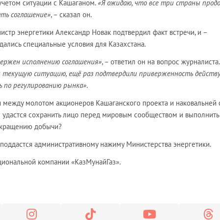
 учетом ситуации с Кашаганом.
«Я ожидаю, что все три страны про
ть соглашение»
, – сказал он.
стр энергетики Александр Новак подтвердил факт встречи, и –
дались специальные условия для Казахстана.
вержен исполнению соглашения»
, – ответил он на вопрос журналиста
ли текущую ситуацию, ещё раз подтвердили приверженность дейст
ь по регулированию рынка»
.
лся между молотом акционеров Кашаганского проекта и наковальней 
ае удастся сохранить лицо перед мировым сообществом и выполнить
сокращению добычи?
то поддастся административному нажиму Министерства энергетики.
ациональной компании «КазМунайГаз».