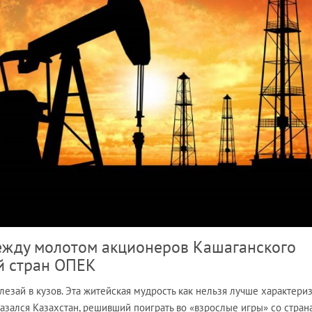
между молотом акционеров Кашаганского
й стран ОПЕК
лезай в кузов. Эта житейская мудрость как нельзя лучше характери
казался Казахстан, решивший поиграть во «взрослые игры» со стран