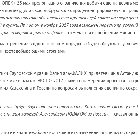
 ОПЕК+ 25 мая пролонгацию ограничения добычи еще на девять ме
ана подтвердило свою добрую волю, продемонстрированную в про
ть выполнять свои обязательства при текущей квоте на сокращени
й в сутки. При этом в ноябре 2017 года возможен пересмотр условий
туры на мировом рынке нефти»
, – отмечается в сообщении министер
мать решение в одностороннем порядке, а будет обсуждать услови
ми нефтедобывающими странами.
етики Саудовской Аравии Халид аль-ФАЛИХ, прилетевший в Астану н
ргетике в рамках ЭКСПО-2017, заявил о намерении провести экст
и из Казахстана и России по вопросам выполнения сделки по сок
т у нас будут двусторонние переговоры с Казахстаном. Позже у нас
а с нашим коллегой Александром НОВАКОМ из России»
, – сказал он н
, что не видит необходимости вносить изменения в сделку о сокра