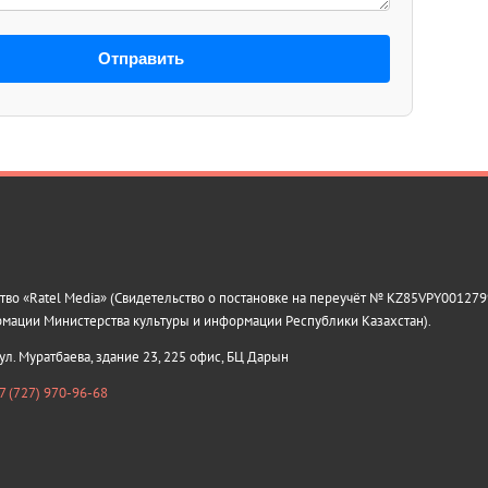
Отправить
о «Ratel Media» (Свидетельство о постановке на переучёт № KZ85VPY0012799
рмации Министерства культуры и информации Республики Казахстан).
 ул. Муратбаева, здание 23, 225 офис, БЦ Дарын
7 (727) 970-96-68