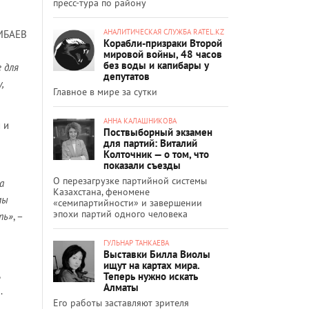
пресс-тура по району
АНАЛИТИЧЕСКАЯ СЛУЖБА RATEL.KZ
УМБАЕВ
Корабли-призраки Второй
мировой войны, 48 часов
без воды и капибары у
 для
депутатов
,
Главное в мире за сутки
АННА КАЛАШНИКОВА
 и
Поствыборный экзамен
для партий: Виталий
Колточник — о том, что
показали съезды
О перезагрузке партийной системы
а
Казахстана, феномене
мы
«семипартийности» и завершении
эпохи партий одного человека
ть»
, –
ГУЛЬНАР ТАНКАЕВА
Выставки Билла Виолы
ищут на картах мира.
Теперь нужно искать
Алматы
…
Его работы заставляют зрителя