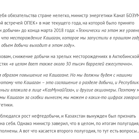
себя обязательства стране нелегко, министр энергетики Канат БОЗ
 встречей ОПЕК+ в мае текущего года, на которой было принято
 добычи» до конца марта 2018 года: «
Технически на этом же уровне
 что месторождение Кашаган, которое мы запустили в прошлом году
 объем добычи выходит в этом году»
.
 словам, снижение добычи на зрелых месторождениях в Актюбинской
стях
«в целом дает также около 30 тысяч баррелей ежесуточно».
 образом повышение на Кашагане. Но мы должны будем с нашими
потому что Кашаган – это соглашение о разделе добычи, и Республик
ньги вложила в лице «КазМунайГаза», и другие акционеры. Поэтому 
 мы Кашаган за скобки вынесем, мы можем о каких-то цифрах говори
етики.
наблюдался рост нефтедобычи, и Казахстан вынужден был признать
а себя. Однако министр заверил, что в целом, по итогам полугодия,
олнены. А вот что касается второго полугодия, то тут есть вопросы