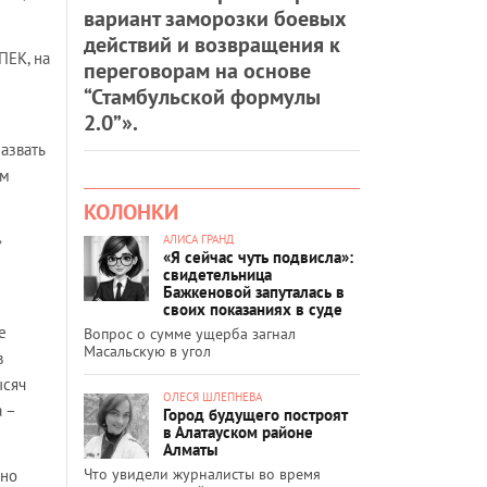
вариант заморозки боевых
действий и возвращения к
ПЕК, на
переговорам на основе
“Стамбульской формулы
2.0”».
азвать
ом
КОЛОНКИ
»
АЛИСА ГРАНД
«Я сейчас чуть подвисла»:
свидетельница
Бажкеновой запуталась в
своих показаниях в суде
е
Вопрос о сумме ущерба загнал
Масальскую в угол
в
ысяч
ОЛЕСЯ ШЛЕПНЕВА
а –
Город будущего построят
в Алатауском районе
Алматы
Что увидели журналисты во время
нно