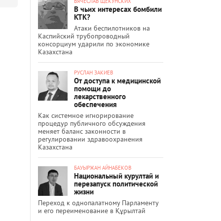
ВЯЧЕСЛАВ ЩЕКУНСКИХ
В чьих интересах бомбили
КТК?
Атаки беспилотников на
Каспийский трубопроводный
консорциум ударили по экономике
Казахстана
РУСЛАН ЗАКИЕВ
От доступа к медицинской
помощи до
лекарственного
обеспечения
Как системное игнорирование
процедур публичного обсуждения
меняет баланс законности в
регулировании здравоохранения
Казахстана
БАУЫРЖАН АЙНАБЕКОВ
Национальный курултай и
перезапуск политической
жизни
Переход к однопалатному Парламенту
и его переименование в Құрылтай