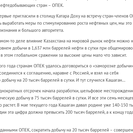
нефтедобывающих стран – ОПЕК.
первые пригласили в столицу Катара Доху на встречу стран-членов О
ь выработать меры по стимулированию роста нефтяных цен, мы это
ризнания и большого авторитета.
 самом-то деле влияние Казахстана на мировой рынок нефти можно н
овнем добычи в 1,637 млн баррелей нефти в сутки при общемиров
с в этом глобальном сражении за высокие цены мало что зависит.
ого года странам ОПЕК удалось договориться о «заморозке добычи
соединился к соглашению, наравне с Россией, и взял на себя
 добычу на 20 тысяч баррелей в сутки. И тут случился Кашаган…
однократных отсрочек начала разработки, шельфовое месторождени
ческую добычу в 75 тысяч баррелей в сутки. И все эти семь месяце
растет. В мае текущего года Кашаган давал родине уже 140-150 т
дии эта цифра должна превысить 200 тысяч баррелей, а к концу год
, данными ОПЕК, сократить добычу на 20 тысяч баррелей – соверше