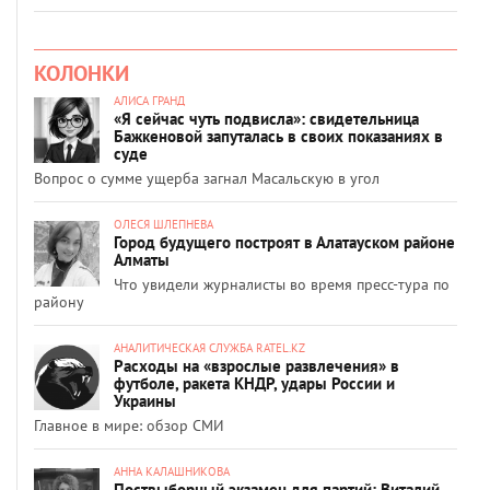
КОЛОНКИ
АЛИСА ГРАНД
«Я сейчас чуть подвисла»: свидетельница
Бажкеновой запуталась в своих показаниях в
суде
Вопрос о сумме ущерба загнал Масальскую в угол
ОЛЕСЯ ШЛЕПНЕВА
Город будущего построят в Алатауском районе
Алматы
Что увидели журналисты во время пресс-тура по
району
АНАЛИТИЧЕСКАЯ СЛУЖБА RATEL.KZ
Расходы на «взрослые развлечения» в
футболе, ракета КНДР, удары России и
Украины
Главное в мире: обзор СМИ
АННА КАЛАШНИКОВА
Поствыборный экзамен для партий: Виталий