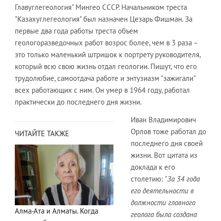
Главуглегеология" Мингео СССР. Начальником треста
"Казахуглегеология" был назначен Цезарь Фишман. За
первые два года работы треста объем
геологоразведочных работ возрос более, чем в 3 раза –
это только маленький штришок к портрету руководителя,
который всю свою жизнь отдал геологии. Пишут, что его
трудолюбие, самоотдача работе и энтузиазм "зажигали"
всех работающих с ним. Он умер в 1964 году, работал
практически до последнего дня жизни.
Иван Владимирович
Орлов тоже работал до
ЧИТАЙТЕ ТАКЖЕ
последнего дня своей
жизни. Вот цитата из
доклада к его
столетию:
"За 34 года
его деятельности в
должности главного
Алма-Ата и Алматы. Когда
геолога была создана