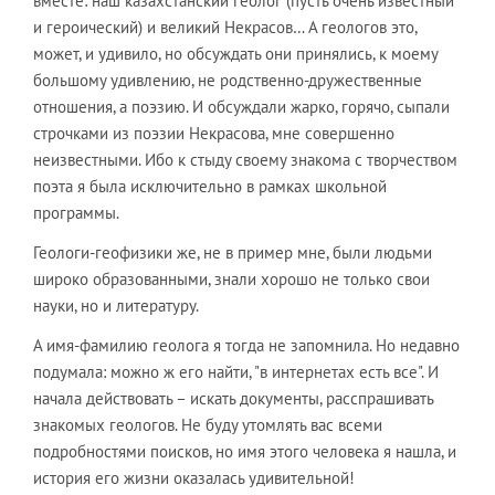
вместе: наш казахстанский геолог (пусть очень известный
и героический) и великий Некрасов… А геологов это,
может, и удивило, но обсуждать они принялись, к моему
большому удивлению, не родственно-дружественные
отношения, а поэзию. И обсуждали жарко, горячо, сыпали
строчками из поэзии Некрасова, мне совершенно
неизвестными. Ибо к стыду своему знакома с творчеством
поэта я была исключительно в рамках школьной
программы.
Геологи-геофизики же, не в пример мне, были людьми
широко образованными, знали хорошо не только свои
науки, но и литературу.
А имя-фамилию геолога я тогда не запомнила. Но недавно
подумала: можно ж его найти, "в интернетах есть все". И
начала действовать – искать документы, расспрашивать
знакомых геологов. Не буду утомлять вас всеми
подробностями поисков, но имя этого человека я нашла, и
история его жизни оказалась удивительной!