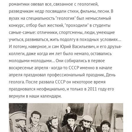
романтики овевал все, связанное с геологией,
разведчикам недр посвящали стихи, фильмы, песни. В
вузах на специальность "геология" был немыслимый
конкурс, отбор был жесткий, "проходили" в студенты
самые-самые: отличники, спортсмены, люди, умеющие
учиться, развиваться, жить подолгу в походных условиях…
И потому, наверное, и сам Юрий Васильевич, и его друзья-
коллеги, даже когда им лет было немало, оставались
молодыми-молодыми… Они собирались в первое
воскресенье апреля - когда-то СССР именно в начале
апреля праздновал профессиональный праздник, День
геолога. После развала СССР он некоторое время
праздновался неофициально, и только в 2011 году его
вернули в наши календари.