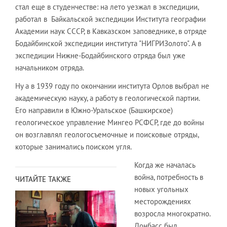
стал еще в студенчестве: на лето уезжал в экспедиции,
работал в Байкальской экспедиции Института географии
Академии наук СССР, в Кавказском заповеднике, в отряде
Бодайбинской экспедиции института "НИГРИЗолото". А в
экспедиции Нижне-Бодайбинского отряда был уже
начальником отряда.
Ну а в 1939 году по окончании института Орлов выбрал не
академическую науку, а работу в геологической партии.
Его направили в Южно-Уральское (Башкирское)
геологическое управление Мингео РСФСР, где до войны
он возглавлял геологосъемочные и поисковые отряды,
которые занимались поиском угля.
Когда же началась
война, потребность в
ЧИТАЙТЕ ТАКЖЕ
новых угольных
месторождениях
возросла многократно.
Донбасс был