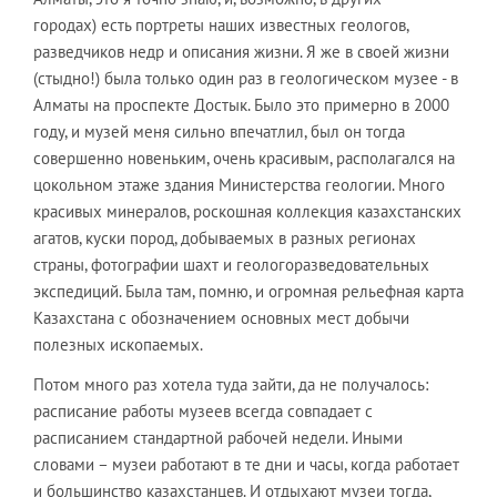
городах) есть портреты наших известных геологов,
разведчиков недр и описания жизни. Я же в своей жизни
(стыдно!) была только один раз в геологическом музее - в
Алматы на проспекте Достык. Было это примерно в 2000
году, и музей меня сильно впечатлил, был он тогда
совершенно новеньким, очень красивым, располагался на
цокольном этаже здания Министерства геологии. Много
красивых минералов, роскошная коллекция казахстанских
агатов, куски пород, добываемых в разных регионах
страны, фотографии шахт и геологоразведовательных
экспедиций. Была там, помню, и огромная рельефная карта
Казахстана с обозначением основных мест добычи
полезных ископаемых.
Потом много раз хотела туда зайти, да не получалось:
расписание работы музеев всегда совпадает с
расписанием стандартной рабочей недели. Иными
словами – музеи работают в те дни и часы, когда работает
и большинство казахстанцев. И отдыхают музеи тогда,