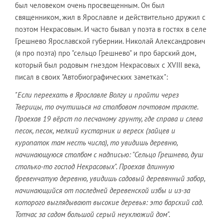
был человеком очень просвещенным. Он был
священником, жил в Ярославле и действительно дружил с
поэтом Некрасовым. И часто бывал у поэта в гостях в селе
Грешнево Ярославской губернии. Николай Александрович
(я про поэта) про "сельцо Грешнево" и про барский дом,
который был родовым гнездом Некрасовых с XVIII века,
писал в своих "Автобиографических заметках":
"Если переехать в Ярославле Волгу и пройти через
Тверицы, то очутишься на столбовом почтовом тракте.
Проехав 19 вёрст по песчаному грунту, где справа и слева
песок, песок, мелкий кустарник и вереск (зайцев и
куропаток там несть числа), то увидишь деревню,
начинающуюся столбом с надписью: "Сельцо Грешнево, душ
столько-то господ Некрасовых". Проехав длинную
бревенчатую деревню, увидишь садовый деревянный забор,
начинающийся от последней деревенской избы и из-за
которого выглядывают высокие деревья: это барский сад.
Тотчас за садом большой серый неуклюжий дом".