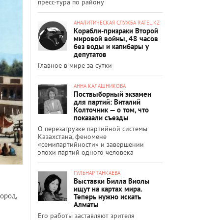
пресс-тура по району
АНАЛИТИЧЕСКАЯ СЛУЖБА RATEL.KZ
Корабли-призраки Второй
мировой войны, 48 часов
без воды и капибары у
депутатов
Главное в мире за сутки
АННА КАЛАШНИКОВА
Поствыборный экзамен
для партий: Виталий
Колточник — о том, что
показали съезды
О перезагрузке партийной системы
Казахстана, феномене
«семипартийности» и завершении
эпохи партий одного человека
ГУЛЬНАР ТАНКАЕВА
Выставки Билла Виолы
ищут на картах мира.
ород,
Теперь нужно искать
Алматы
Его работы заставляют зрителя