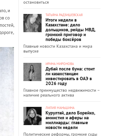
остановиться
ло, и
ТАТЬЯНА РАДЗИШЕВСКАЯ
ов со
Итоги недели в
Казахстане: дело
постей,
дольщиков, рейды МВД,
дороге,
громкий приговор и
победы боксёров
Главные новости Казахстана и мира
выпуске
ИРИНА МИРОНОВА
Дубай после бума: стоит
ли казахстанцам
инвестировать в ОАЭ в
2026 году
Главное преимущество недвижимости –
наличие реального актива
ЛИЛИЯ МАНЬШИНА
Курултай, дело Борейко,
амнистия и аферы на
миллиарды: главные
новости недели
Политические реформы, громкие суды