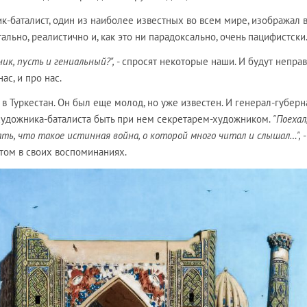
-баталист, один из наиболее известных во всем мире, изображал 
льно, реалистично и, как это ни парадоксально, очень пацифистски
ик, пусть и гениальный?",
- спросят некоторые наши. И будут непра
ас, и про нас.
 в Туркестан. Он был еще молод, но уже известен. И генерал-губерн
дожника-баталиста быть при нем секретарем-художником.
"Поехал
ть, что такое истинная война, о которой много читал и слышал…",
-
том в своих воспоминаниях.