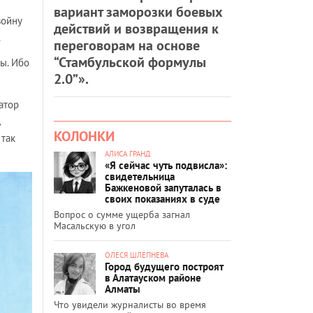
вариант заморозки боевых
войну
действий и возвращения к
.
переговорам на основе
“Стамбульской формулы
вы. Ибо
2.0”».
атор
,
КОЛОНКИ
 так
АЛИСА ГРАНД
«Я сейчас чуть подвисла»:
свидетельница
Бажкеновой запуталась в
своих показаниях в суде
Вопрос о сумме ущерба загнал
Масальскую в угол
ОЛЕСЯ ШЛЕПНЕВА
Город будущего построят
в Алатауском районе
Алматы
Что увидели журналисты во время