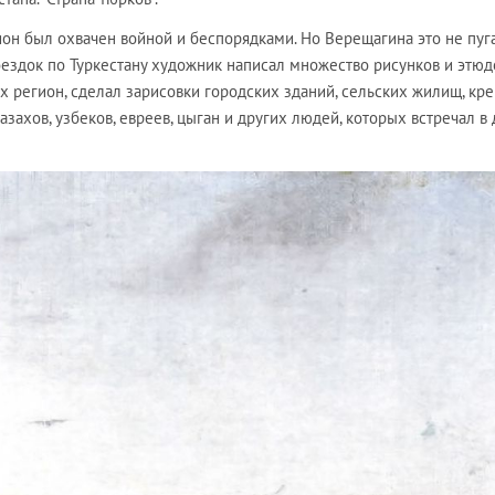
он был охвачен войной и беспорядками. Но Верещагина это не пуга
ездок по Туркестану художник написал множество рисунков и этюд
 регион, сделал зарисовки городских зданий, сельских жилищ, кре
азахов, узбеков, евреев, цыган и других людей, которых встречал в 