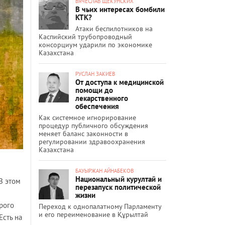
ВЯЧЕСЛАВ ЩЕКУНСКИХ
В чьих интересах бомбили
КТК?
Атаки беспилотников на
Каспийский трубопроводный
консорциум ударили по экономике
Казахстана
РУСЛАН ЗАКИЕВ
От доступа к медицинской
помощи до
лекарственного
обеспечения
Как системное игнорирование
процедур публичного обсуждения
меняет баланс законности в
регулировании здравоохранения
Казахстана
БАУЫРЖАН АЙНАБЕКОВ
Национальный курултай и
В этом
перезапуск политической
жизни
рого
Переход к однопалатному Парламенту
и его переименование в Құрылтай
Есть на