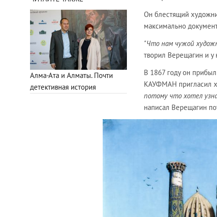
Он блестящий художник
максимально документа
"Что нам чужой художн
творил Верещагин и у н
В 1867 году он прибыл
Алма-Ата и Алматы. Почти
КАУФМАН пригласил ху
детективная история
потому что хотел узна
написал Верещагин по