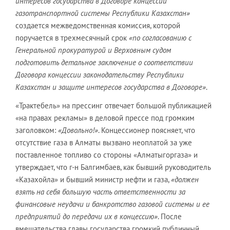
интересов государства в Договоре концессии
газотранспортной системы Республики Казахстан»
создается межведомственная комиссия, которой
поручается в трехмесячный срок
«по согласованию с
Генеральной прокуратурой и Верховным судом
подготовить детальное заключение о соответствии
Договора концессии законодательству Республики
Казахстан и защите интересов государства в Договоре»
.
«Трактебель» на прессинг отвечает большой публикацией
«на правах рекламы» в деловой прессе под громким
заголовком:
«Довольно!»
. Концессионер поясняет, что
отсутствие газа в Алматы вызвано неоплатой за уже
поставленное топливо со стороны «Алматыгоргаза» и
утверждает, что г-н Балгимбаев, как бывший руководитель
«Казахойла» и бывший министр нефти и газа,
«должен
взять на себя большую часть ответственности за
финансовые неудачи и банкротство газовой системы и ее
предприятий до передачи их в концессию»
. После
вмешательства главы государства громкий публичный