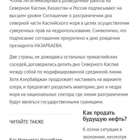
Чтобы легитимизировать разведочные работы на
Северном Каспии, Казахстан и Россия подписывают на
высшем уровне Соглашение о разграничении дна
северной части Каспийского моря в целях осуществления
суверенных прав на недропользование. Символично, что
подписание соглашения приурочено к дню рождения
президента НАЗАРБАЕВА.
Две страны, не дожидаясь остальных прикаспийских
соседей, договорились делить дно Северного Каспия
между собой по модифицированной срединной линии.
Хотя Азербайджан продолжает настаивать на варианте
озера, и предлагает разделить акваторию, дно и недра
моря на национальные сектора, где линии разграничения
будут являться государственными границами.
Как продать
будущую нефть?
ЧИТАЙТЕ ТАКЖЕ
К осени ситуация в
экономике, несмотря
Как Нурсултан Назарбаев