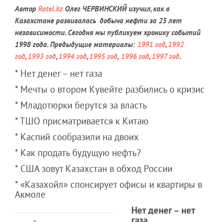
Автор
Ratel.kz
Олег ЧЕРВИНСКИЙ изучил, как в
Казахстане развивалась добыча нефти за 25 лет
независимости. Сегодня мы публикуем хронику событий
1998 года. Предыдущие материалы:
1991 год
,
1992
год
,
1993 год
,
1994 год
,
1995 год
,
1996 год
,
1997 год
.
* Нет денег – нет газа
* Мечты о втором Кувейте разбились о кризис
* Младотюрки берутся за власть
* ТШО присматривается к Китаю
* Каспий сообразили на двоих
* Как продать будущую нефть?
* США зовут Казахстан в обход России
* «Казахойл» спонсирует офисы и квартиры в
Акмоле
Нет денег – нет
газа