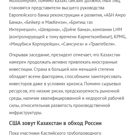
миллионеров»
, помимо казахстанских должностных лиц,
становятся представители высшего руководства
Европейского банка реконструкции и развития, «АБН Амро
Банка», «Бейкер и МакКензи», «Бритиш газ
Интернешнл», «Шеврона», «Дойче банка», компании LHM
(контролирующей к тому времени Карметкомбинат), КРМG,
«Мицубиси Корпорейшн», «Самсунга» и «Трактебеля».
Открывая заседание, президент отмечает, что Казахстан
намерен продолжать активно привлекать иностранные
инвестиции. Страна в большей или меньшей степени
обладает всеми факторами, способными заинтересовать
инвесторов даже в условиях кризиса. Помимо сырьевых
ресурсов, это низкие риски, предсказуемость рыночной
среды, наличие квалифицированной и недорогой рабочей
силы, относительная развитость производственной
инфраструктуры.
США зовут Казахстан в обход России
Пока участники Каспийского трубопроводного