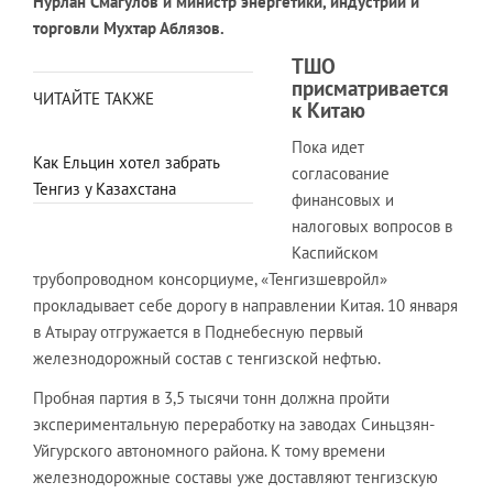
Нурлан Смагулов и министр энергетики, индустрии и
торговли Мухтар Аблязов.
ТШО
присматривается
ЧИТАЙТЕ ТАКЖЕ
к Китаю
Пока идет
Как Ельцин хотел забрать
согласование
Тенгиз у Казахстана
финансовых и
налоговых вопросов в
Каспийском
трубопроводном консорциуме, «Тенгизшевройл»
прокладывает себе дорогу в направлении Китая. 10 января
в Атырау отгружается в Поднебесную первый
железнодорожный состав с тенгизской нефтью.
Пробная партия в 3,5 тысячи тонн должна пройти
экспериментальную переработку на заводах Синьцзян-
Уйгурского автономного района. К тому времени
железнодорожные составы уже доставляют тенгизскую