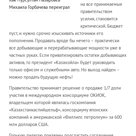
на все принимаемые
Михаила Горбачева переиграл
правительством
усилия, становится
критической. Бюджет
пуст, и нужно срочно изыскивать источники его
пополнения. Продавать вроде бы нечего – практически
все добывающие и перерабатывающие мощности уже в
частных руках. Если приватизировать остатки добывающих
активов, то президент «Казахойла» будет руководить
только офисом и служебными авто. Но выход найден –
можно продать будущую нефть!
Правительство принимает решение о продаже 1/7 доли
участия в международном консорциуме ОКИОК,
владельцем которой являлась госкомпания
«Казахстанкаспийшельф», консорциуму японских
компаний и американской «Филлипс петролеум» за 600
млн долларов США.
Горькую пилюлю призваны подсластить соглашения,