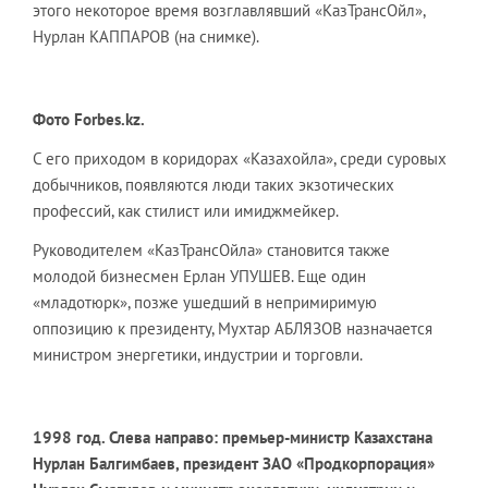
этого некоторое время возглавлявший «КазТрансОйл»,
Нурлан КАППАРОВ (на снимке).
Фото Forbes.kz.
С его приходом в коридорах «Казахойла», среди суровых
добычников, появляются люди таких экзотических
профессий, как стилист или имиджмейкер.
Руководителем «КазТрансОйла» становится также
молодой бизнесмен Ерлан УПУШЕВ. Еще один
«младотюрк», позже ушедший в непримиримую
оппозицию к президенту, Мухтар АБЛЯЗОВ назначается
министром энергетики, индустрии и торговли.
1998 год. Слева направо: премьер-министр Казахстана
Нурлан Балгимбаев, президент ЗАО «Продкорпорация»