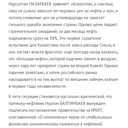
Нурсултан НАЗАРБАЕВ заявляет:
«Казахстан, к счастью,
пока не сильно зависит от мировых цен на нефть и газ»
, и
потому снижение цен на углеводороды не нанесет
сильного ущерба экономике страны. Однако цены падают
стремительнее ожиданий: за два месяца нефть
подешевела сразу на 30%. Это первое серьезное
испытание для Казахстана после хаоса распада Союза, и
оно застает власти врасплох: еще полгода назад казалось,
что «большая нефть», которой ощутимо пахнет в воздухе,
через пару лет превратит страну во второй Кувейт. Однако
падение азиатских, а затем российского рынка
накладывается на пик выплат по внешним займам, взятым
в первые годы независимости.
К лету ситуация становится настолько критической, что
премьер-нефтяник Нурлан БАЛГИМБАЕВ вынужден
подписать постановление правительства за №697,
озаглавленное
«О неотложных мерах по стабилизации
финансово-экономического положения в нефтяной